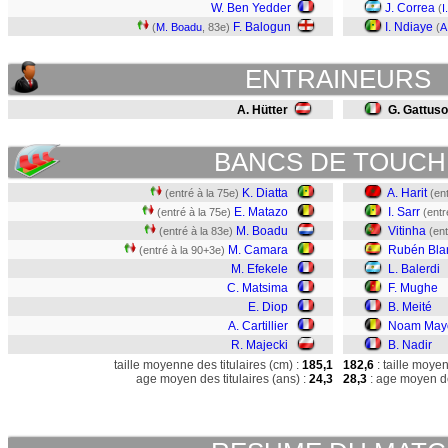
W. Ben Yedder
J. Correa
(
I
F. Balogun
I. Ndiaye
(
M. Boadu
, 83e)
(
A
ENTRAINEURS
A. Hütter
G. Gattuso
BANCS DE TOUCH
K. Diatta
A. Harit
(entré à la 75e)
(en
E. Matazo
I. Sarr
(entré à la 75e)
(entr
M. Boadu
Vitinha
(entré à la 83e)
(ent
M. Camara
Rubén Bla
(entré à la 90+3e)
M. Efekele
L. Balerdi
C. Matsima
F. Mughe
E. Diop
B. Meité
A. Cartillier
Noam Mayo
R. Majecki
B. Nadir
taille moyenne des titulaires (cm) :
185,1
182,6
: taille moye
age moyen des titulaires (ans) :
24,3
28,3
: age moyen de