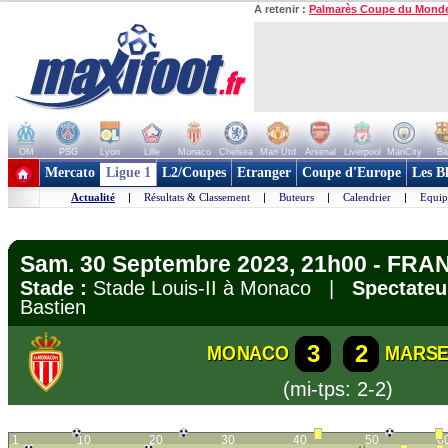
A retenir :
Palmarès Coupe du Mond
OM
PSG
Lyon
Lille
Monaco
Chelsea
Man Utd
Arsenal
Liverpool
ManCity
Ba
+ de clubs
Mercato
Ligue 1
L2/Coupes
Etranger
Coupe d'Europe
Les B
Actualité
|
Résultats & Classement
|
Buteurs
|
Calendrier
|
Equip
Sam. 30 Septembre 2023, 21h00 - FRAN
Stade :
Stade Louis-II à Monaco |
Spectateu
Bastien
3
2
MONACO
MARSE
(mi-tps: 2-2)
1
10
20
30
40
50
6