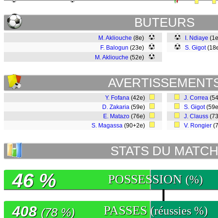
BUTEURS
M. Akliouche
(8e)
I. Ndiaye
(1
F. Balogun
(23e)
S. Gigot
(18
M. Akliouche
(52e)
AVERTISSEMENT
Y. Fofana
(42e)
J. Correa
(5
D. Zakaria
(59e)
S. Gigot
(59
E. Matazo
(76e)
J. Clauss
(7
S. Magassa
(90+2e)
V. Rongier
(
STATS DU MATC
46 %
POSSESSION
(%)
408
PASSES
(réussies %)
(78 %)