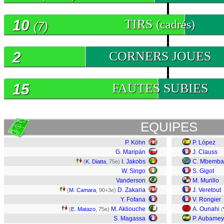
10
TIRS
(cadrés)
(7)
2
CORNERS JOUES
15
FAUTES SUBIES
EQUIPES
P. Köhn
P. López
G. Maripán
J. Clauss
I. Jakobs
C. Mbemba
(
K. Diatta
, 75e)
W. Singo
S. Gigot
Vanderson
M. Murillo
D. Zakaria
J. Veretout
(
M. Camara
, 90+3e)
Y. Fofana
V. Rongier
M. Akliouche
A. Ounahi
(
E. Matazo
, 75e)
(
S. Magassa
P. Aubame