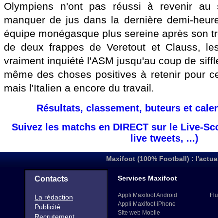
Olympiens n'ont pas réussi à revenir au 
manquer de jus dans la dernière demi-heure
équipe monégasque plus sereine après son tr
de deux frappes de Veretout et Clauss, les
vraiment inquiété l'ASM jusqu'au coup de sifflet
même des choses positives à retenir pour c
mais l'Italien a encore du travail.
Résultats, classement, buteurs et cale
Suivez les matchs en DIRECT sur le Live-Sc
live tweets, ...)
Maxifoot (100% Football) : l'actua
Services Maxifoot
Contacts
Appli Maxifoot Android
Flu
La rédaction
Appli Maxifoot iPhone
Publicité
Site web Mobile
Recrutement