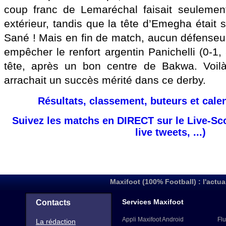
coup franc de Lemaréchal faisait seulement t
extérieur, tandis que la tête d’Emegha était 
Sané ! Mais en fin de match, aucun défenseur
empêcher le renfort argentin Panichelli (0-1
tête, après un bon centre de Bakwa. Voil
arrachait un succès mérité dans ce derby.
Résultats, classement, buteurs et cale
Suivez les matchs en DIRECT sur le Live-Sc
live tweets, ...)
Maxifoot (100% Football) : l'actua
Services Maxifoot
Contacts
Appli Maxifoot Android
Flu
La rédaction