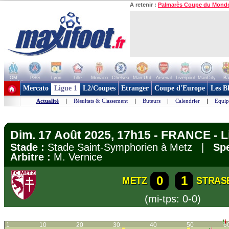
A retenir :
Palmarès Coupe du Mond
OM
PSG
Lyon
Lille
Monaco
Chelsea
Man Utd
Arsenal
Liverpool
ManCity
Ba
+ de clubs
Mercato
Ligue 1
L2/Coupes
Etranger
Coupe d'Europe
Les B
Actualité
|
Résultats & Classement
|
Buteurs
|
Calendrier
|
Equip
Dim. 17 Août 2025, 17h15 - FRANCE - L
Stade :
Stade Saint-Symphorien à Metz |
Spe
Arbitre :
M. Vernice
0
1
METZ
STRAS
(mi-tps: 0-0)
1
10
20
30
40
50
6