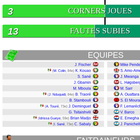
3
CORNERS JOUES
13
FAUTES SUBIES
EQUIPES
J. Fischer
Mike Pende
K. Kouao
S. Amo-Am
(
M. Colin
, 84e)
S. Sané
J. Mwanga
J. Gbamin
L. Høgsber
M. Mboula
M. Sarr
B. Traoré
A. Ouattara
(
J. Nduquidi
, 84e)
B. Stambouli
S. El Moura
J. Deminguet
F. Lemaréc
(
A. Touré
, 73e)
G. Tsitaishvili
V. Barco
Brian Madjo
E. Emegha
(
Idrissa Gueye
, 59e)
C. Sabaly
J. Panichell
(
I. Sané
, 73e)