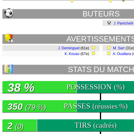
BUTEURS
J. Panichelli
AVERTISSEMENT
J. Deminguet
(61e)
M. Sarr
(31e
K. Kouao
(67e)
A. Ouattara
(
STATS DU MATC
38 %
POSSESSION
(%)
350
PASSES
(réussies %)
(79 %)
2
TIRS
(cadrés)
(0)