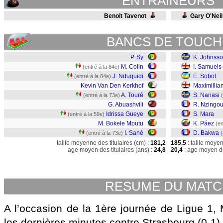
ENTRAINEURS
Benoit Tavenot
Gary O'Neil
BANCS DE TOUCH
P. Sy
K. Johnss
M. Colin
I. Samuels
(entré à la 84e)
J. Nduquidi
E. Sobol
(entré à la 84e)
Kevin Van Den Kerkhof
Maximillia
A. Touré
S. Nanasi
(entré à la 73e)
G. Abuashvili
R. Nzingou
Idrissa Gueye
S. Mara
(entré à la 59e)
M. Bokele Mputu
K. Páez
(en
I. Sané
D. Bakwa
(entré à la 73e)
(
taille moyenne des titulaires (cm) :
181,2
185,5
: taille moye
age moyen des titulaires (ans) :
24,8
20,4
: age moyen de
RESUME DU MAT
A l’occasion de la 1ère journée de Ligue 1, 
les dernières minutes contre Strasbourg (0-1).