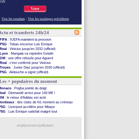
NON
Voter
Voir les resultats
-
Voir les sondages précédents
Actu et transferts 24h/24
FIFA
: l'UEFA maintient la pression
PSG
: Tebas encense Luis Enrique
Real
: Vinicius jusqu'en 2032 (officiel)
Lyon
: Mangala va rejoindre Getafe
OM
: une offre refusée pour Aguerd
Real
: c'est confirmé pour Vinicius
Troyes
: Junior Diaz jusqu'en 2030 (officiel)
PSG
: Akliouche a signé (officiel)
OM
: une offre pour Bulka
Les + populaires du moment
PSG
: contrat signé pour Akliouche
Ouganda
: Owori battu à mort à Kampala
Monaco
: Pogba pointé du doigt
Arsenal
: Arteta veut créer une dynastie
Real
: Diomandé arrive pour 140 M€ !
Chelsea
: Palace a fait son offre pour Disasi
OM
: le retour d'Adidas est acté
FIFA
: le gouvernement espagnol s'en mêle
Bordeaux
: des clubs de N1 montent au créneau
PSG
: l'étonnante rumeur Gusto
PSG
: Liverpool accélère pour Mbaye
Bologne
: Dallinga est sur le marché
PSG
: Luis Enrique satisfait malgré tout
OM
: accord trouvé avec Man City pour Rulli
Barça
: Ferran Torres donne son feu vert au PSG
OM
: Medina vers Leverkusen pour 25 M€
Real
: une nouvelle offre pour Vinicius
Uruguay
: Forlan nommé sélectionneur (officiel)
emplacement publicitaire
Séville
: Juanlu signe à Bournemouth (officiel)
PSG
: Ndjantou heureux d'avoir rejoué
Real
: Diomandé pour 140 M€ ! (officiel)