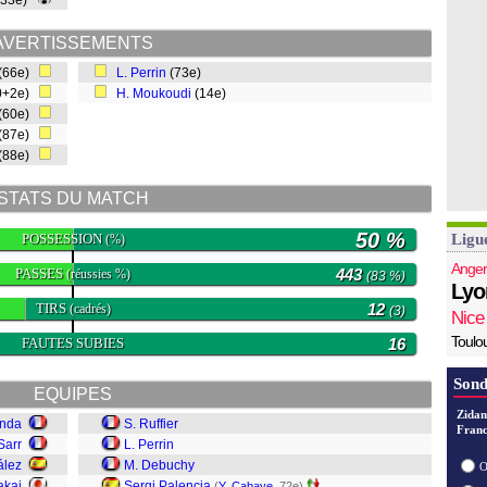
(33e)
AVERTISSEMENTS
(66e)
L. Perrin
(73e)
0+2e)
H. Moukoudi
(14e)
(60e)
(87e)
(88e)
STATS DU MATCH
50 %
POSSESSION
Ligu
(%)
Anger
PASSES
443
(réussies %)
(83 %)
Lyo
TIRS
12
(cadrés)
(3)
Nice
Toulo
FAUTES SUBIES
16
Sond
EQUIPES
Zidan
anda
S. Ruffier
Franc
Sarr
L. Perrin
ález
M. Debuchy
O
akai
Sergi Palencia
(
Y. Cabaye
, 72e)