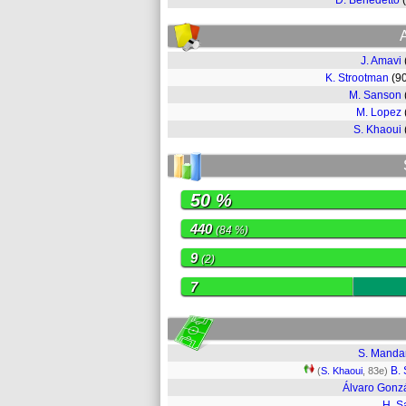
D. Benedetto
J. Amavi
K. Strootman
(9
M. Sanson
M. Lopez
S. Khaoui
50 %
440
(84 %)
9
(2)
7
S. Mand
B. 
(
S. Khaoui
, 83e)
Álvaro Gonz
H. S