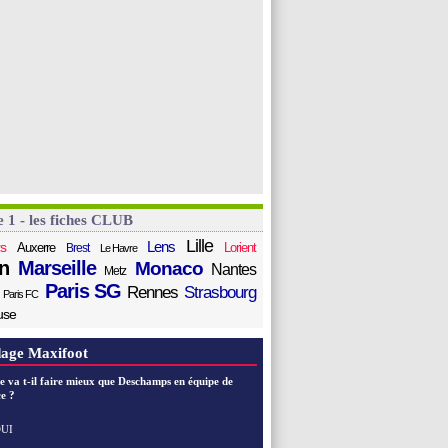
e 1 - les fiches CLUB
Lille
Lens
s
Auxerre
Lorient
Brest
Le Havre
n
Marseille
Monaco
Nantes
Metz
Paris SG
Rennes
Strasbourg
Paris FC
use
age Maxifoot
e va t-il faire mieux que Deschamps en équipe de
e ?
UI