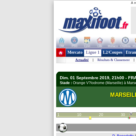
A r
OM
PSG
Lyon
Lille
Monaco
Chelsea
Ma
+ de clubs
Mercato
Ligue 1
L2/Coupes
Etran
Actualité
|
Résultats & Classement
|
Dim. 01 Septembre 2019, 21h00 - FR
Stade :
Orange V?lodrome (Marseille) à Mars
MARSEIL
1
10
20
30