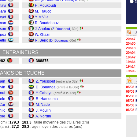
mavi
H. Moukoudi
mara
M. Trauco
ayet
Y. M'Vila
tman
R. Boudebouz
nson
J. Aholou
(
Z. Youssouf
, 32e)
opez
W. Khazri
20h47
etto
R. Beric
(
D. Bouanga
, 60e)
20h30
20h18
ENTRAINEURS
20h04
19h47
282
388875
19h34
19h14
19h06
ANCS DE TOUCHE
18h50
18h30
ain
Z. Youssouf
(entré à la 32e)
18h20
uvin
D. Bouanga
05/08
(entré à la 60e)
17h58
05/08
oui
Y. Cabaye
(entré à la 72e)
17h47
05/08
Pelé
R. Hamouma
17h34
05/08
17h22
Car
M. Nade
05/08
17h10
06/08
jic
J. Moulin
16h59
06/08
olle
A. Nordin
16h53
05/08
16h45
(cm) :
179,3
181,3
: taille moyenne des titulaires (cm)
16h34
(ans) :
27,2
28,2
: age moyen des titulaires (ans)
16h21
16h04