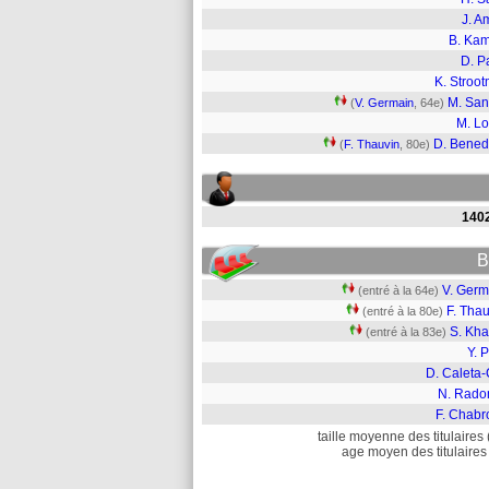
J. A
B. Ka
D. P
K. Stroo
M. Sa
(
V. Germain
, 64e)
M. L
D. Bened
(
F. Thauvin
, 80e)
140
B
V. Germ
(entré à la 64e)
F. Tha
(entré à la 80e)
S. Kha
(entré à la 83e)
Y. 
D. Caleta-
N. Radon
F. Chabr
taille moyenne des titulaires 
age moyen des titulaires 