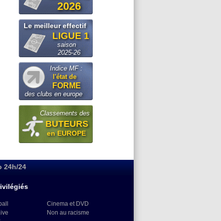
2026
Le meilleur effectif
LIGUE 1
saison
2025-26
Indice MF :
l'état de
FORME
des clubs en europe
Classements des
BUTEURS
en EUROPE
o 24h/24
ivilégiés
ball
Cinema et DVD
Live
Non au racisme
)