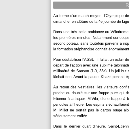
R
Au terme d’un match moyen, l’Olympique de Ma
dimanche, en clôture de la 4e journée de Ligu
Dans une très belle ambiance au Vélodrome,
les premières minutes. Notamment sur coups d
second poteau, sans toutefois parvenir à inq
la formation stéphanoise donnait énormément d
Pour déstabiliser l’ASSE, il fallait un éclair 
départ de l’action avec une sublime talonnade p
millimétré de Sanson (1-0, 33e). Un joli but
lâchait rien. Avant la pause, Khazri pensait é
Au retour des vestiaires, les visiteurs conf
proche du doublé sur une frappe pure qui don
Etienne à attaquer. M’Vila, d’une frappe à b
pendules à l’heure. Les esprits s’échauffaie
M. Millot ne sortait pas le carton rouge al
sérieusement enflée…
Dans le dernier quart d’heure, Saint-Etienn