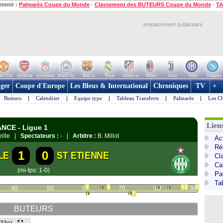
etenir :
Palmarès Coupe du Monde
-
Classement des BUTEURS Coupe du Monde
-
TA
emplacement publicitaire
n Utd
Arsenal
Liverpool
ManCity
Barca
Real
Atletico
Milan
Juve
Inter
Naples
ger
Coupe d'Europe
Les Bleus & International
Chroniques
TV
+
Buteurs
|
Calendrier
|
Equipe type
|
Tableau Transferts
|
Palmarès
|
Les Cl
Lien
ANCE - Ligue 1
eille |
Spectateurs :
- |
Arbitre :
B. Millot
Act
Ré
1
0
LE
ST ETIENNE
Cl
Ca
(mi-tps: 1-0)
Pa
Ta
40
50
60
70
80
90
BUTEURS