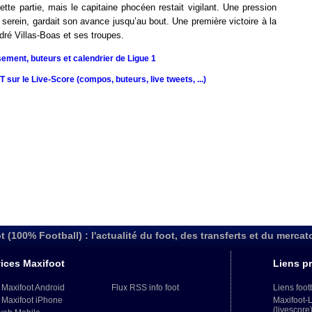
tte partie, mais le capitaine phocéen restait vigilant. Une pression
 serein, gardait son avance jusqu’au bout. Une première victoire à la
ré Villas-Boas et ses troupes.
sement, buteurs et calendrier de Ligue 1
sur le Live-Score (compos, buteurs, live tweets, ...)
t (100% Football) : l'actualité du foot, des transferts et du mercat
ices Maxifoot
Liens pr
 Maxifoot Android
Flux RSS info foot
Liens foot
 Maxifoot iPhone
Maxifoot-
(livescore