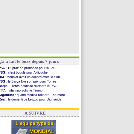
Man City
: Rodri préfère le Barça au Real !
Rennes
: Aït Boudlal veut rejoindre Fulham
Voir les brèves précédentes
Ça a fait le buzz depuis 7 jours
PSG
: Dupraz se prononce pour la LdC
PSG
: c'est bouclé pour Akliouche !
OM
: Meunier avait un accord avec le club
PSG
: le Barça fixe son prix pour Torres
Barça
: Torres souhaite rejoindre le PSG !
FIFA
: Infantino sollicite Trump
Argentine
: quand Medina recadre... sa mère
Real
: le démenti de Leipzig pour Diomandé
OM
: Paixão attire un 2e club anglais
FIFA
: le conseiller d'Infantino démissionne !
A SUIVRE
L'equipe type de
MONDIAL