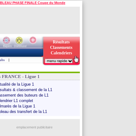
BLEAU PHASE FINALE Coupe du Monde
Résultats
Bayern
Dortmund
Classements
Calendriers
ubs
|
s FRANCE - Ligue 1
ualité de la Ligue 1
sultats & classement de la L1
assement des buteurs de L1
lendrier L1 complet
lmarès de la Ligue 1
bleau des transfert de la L1
emplacement publicitaire