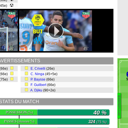
(36e)
(45e)
36'
45'
AVERTISSEMENTS
(66e)
E. Crivelli
(26e)
(66e)
C. Ninga
(45+5e)
S
(75e)
P. Baysse
(66e)
F. Guilbert
(66e)
A. Djiku
(90+2e)
M
A
STATS DU MATCH
R
S
G
E
I
H
L
40 %
POSSESSION
(%)
L
E
L
Pe
PASSES
324
(réussies %)
(75 %)
R