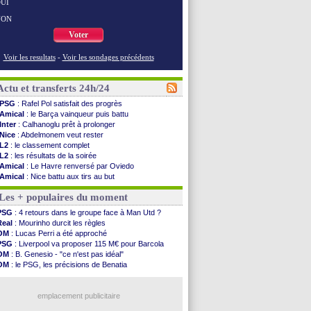
UI
NON
Voter
Voir les resultats
-
Voir les sondages précédents
Actu et transferts 24h/24
PSG
: Rafel Pol satisfait des progrès
Amical
: le Barça vainqueur puis battu
Inter
: Calhanoglu prêt à prolonger
Nice
: Abdelmonem veut rester
L2
: le classement complet
L2
: les résultats de la soirée
Amical
: Le Havre renversé par Oviedo
Amical
: Nice battu aux tirs au but
Benfica
: Ivanovic proche de Lens
Les + populaires du moment
OM
: Dupraz "alarmé" par la situation
Atletico
: Alvarez, le Barça va revoir son offre
PSG
: 4 retours dans le groupe face à Man Utd ?
Lorient
: Mbamba prêté par Leverkusen (officiel)
Real
: Mourinho durcit les règles
Amical
: le Real bat Ferencvaros
OM
: Lucas Perri a été approché
Naples
: Lukaku dit oui à Fenerbahçe
PSG
: Liverpool va proposer 115 M€ pour Barcola
Amical
: Brest arrache le nul contre Venise
OM
: B. Genesio - "ce n'est pas idéal"
Amical
: un nouveau nul pour Le Mans
OM
: le PSG, les précisions de Benatia
Amical
: un nul entre Auxerre et Troyes
OM
: Benatia et la "médiocrité" dans le club
LA Galaxy
: Sergi Roberto a signé (officiel)
OM
: Côme pousse pour Gouiri
Amical
: Angers fait tomber Lorient
emplacement publicitaire
Amical
: le Paris FC corrigé par Mayence