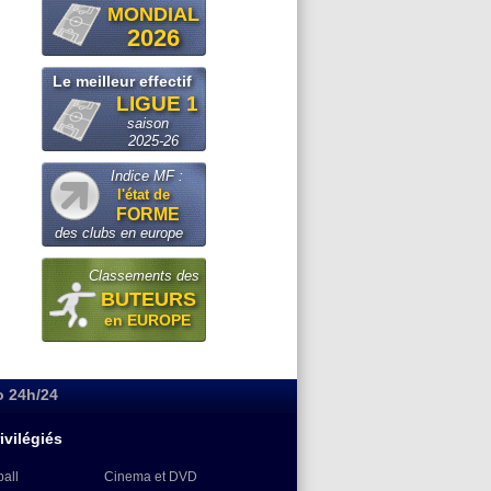
MONDIAL
2026
Le meilleur effectif
LIGUE 1
saison
2025-26
Indice MF :
l'état de
FORME
des clubs en europe
Classements des
BUTEURS
en EUROPE
o 24h/24
ivilégiés
ball
Cinema et DVD