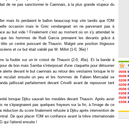
19h03
dait de ne pas sanctionner le Caennais, à la plus grande stupeur du
18h52
18h41
18h23
ler mais ils perdaient le ballon beaucoup trop vite tandis que l'OM
 belle occasion mais le Grec vendangeait en ne parvenant pas à
ace au but vide ! Finalement c'est au moment où on s'y attendait le
, que les hommes de Rudi Garcia prenaient les devants grâce à
a tête un centre puissant de Thauvin. Malgré une position litigieuse
éens et ce but était validé par M. Millot (1-0, 36e) !
ns la foulée sur un tir croisé de Thauvin (2-0, 45e). Et la bande à
re pour de bon mais Samba s'interposait d'une claquette pour détourner
 alerte devant le but caennais au retour des vestiaires lorsque le tir
05/08
05/08
eille reculait ensuite un peu et les hommes de Fabien Mercadal se
02/08
da jaillissait parfaitement devant Crivelli avant de repousser tant
02/08
05/08
03/08
05/08
unité lorsque Djiku sauvait les meubles devant Thauvin. Après avoir
03/08
ais ne s'épargnaient pas quelques frayeurs sur la fin, à l'image de ce
03/08
a réduction du score finalement refusée à Djiku après intervention de
06/08
tral. De quoi placer l'OM en confiance avant la trêve internationale
 qui l'attend ensuite !