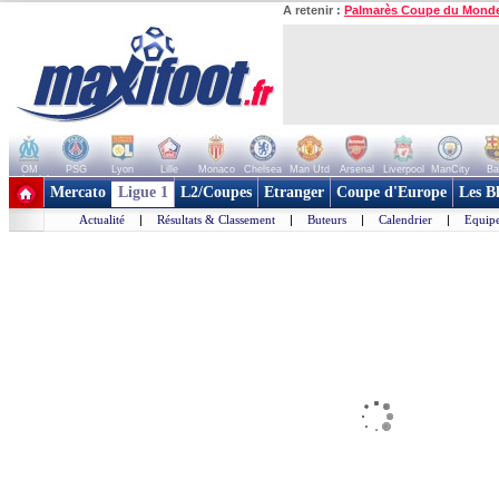
A retenir :
Palmarès Coupe du Mond
OM
PSG
Lyon
Lille
Monaco
Chelsea
Man Utd
Arsenal
Liverpool
ManCity
Ba
+ de clubs
Mercato
Ligue 1
L2/Coupes
Etranger
Coupe d'Europe
Les B
Actualité
|
Résultats & Classement
|
Buteurs
|
Calendrier
|
Equipe