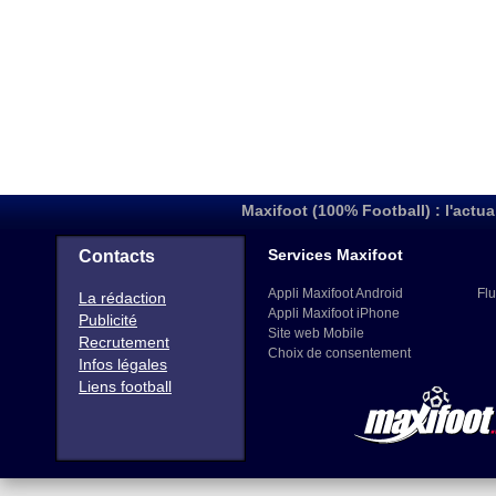
Maxifoot (100% Football) : l'actua
Services Maxifoot
Contacts
Appli Maxifoot Android
Flu
La rédaction
Appli Maxifoot iPhone
Publicité
Site web Mobile
Recrutement
Choix de consentement
Infos légales
Liens football