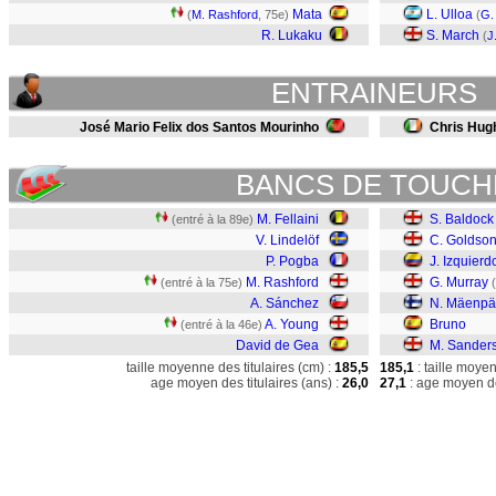
Mata
L. Ulloa
(
M. Rashford
, 75e)
(
G.
R. Lukaku
S. March
(
J
ENTRAINEURS
José Mario Felix dos Santos Mourinho
Chris Hug
BANCS DE TOUCH
M. Fellaini
S. Baldock
(entré à la 89e)
V. Lindelöf
C. Goldso
P. Pogba
J. Izquierd
M. Rashford
G. Murray
(entré à la 75e)
A. Sánchez
N. Mäenp
A. Young
Bruno
(entré à la 46e)
David de Gea
M. Sander
taille moyenne des titulaires (cm) :
185,5
185,1
: taille moye
age moyen des titulaires (ans) :
26,0
27,1
: age moyen de