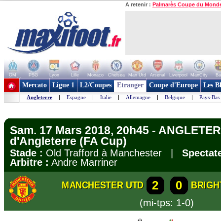
A retenir :
Palmarès Coupe du Mond
OM
PSG
Lyon
Lille
Monaco
Chelsea
Man Utd
Arsenal
Liverpool
ManCity
Ba
+ de clubs
Mercato
Ligue 1
L2/Coupes
Etranger
Coupe d'Europe
Les B
Angleterre
|
Espagne
|
Italie
|
Allemagne
|
Belgique
|
Pays-Bas
Sam. 17 Mars 2018, 20h45 - ANGLETE
d'Angleterre (FA Cup)
Stade :
Old Trafford à Manchester |
Spectate
Arbitre :
Andre Marriner
2
0
MANCHESTER UTD
BRIGH
(mi-tps: 1-0)