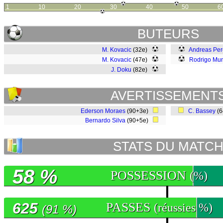
1
10
20
30
40
50
6
BUTEURS
M. Kovacic
(32e)
Andreas Per
M. Kovacic
(47e)
Rodrigo Mun
J. Doku
(82e)
AVERTISSEMENT
Ederson Moraes
(90+3e)
C. Bassey
(
Bernardo Silva
(90+5e)
STATS DU MATC
58 %
POSSESSION
(%)
625
PASSES
(réussies %)
(91 %)