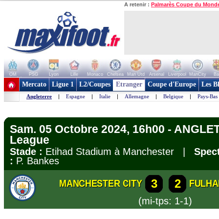
A retenir :
Palmarès Coupe du Mond
OM
PSG
Lyon
Lille
Monaco
Chelsea
Man Utd
Arsenal
Liverpool
ManCity
Ba
+ de clubs
Mercato
Ligue 1
L2/Coupes
Etranger
Coupe d'Europe
Les B
Angleterre
|
Espagne
|
Italie
|
Allemagne
|
Belgique
|
Pays-Bas
Sam. 05 Octobre 2024, 16h00 - ANGLE
League
Stade :
Etihad Stadium à Manchester |
Spect
:
P. Bankes
3
2
MANCHESTER CITY
FULH
(mi-tps: 1-1)