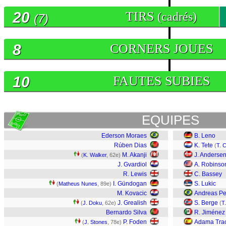
20
TIRS
(cadrés)
(7)
8
CORNERS JOUES
10
FAUTES SUBIES
EQUIPES
Ederson Moraes
B. Leno
Rúben Dias
K. Tete
(
T. 
M. Akanji
J. Anderse
(
K. Walker
, 62e)
J. Gvardiol
A. Robinso
R. Lewis
C. Bassey
I. Gündogan
S. Lukic
(
Matheus Nunes
, 89e)
M. Kovacic
Andreas Pe
J. Grealish
S. Berge
(
J. Doku
, 62e)
(
T
Bernardo Silva
R. Jiménez
P. Foden
Adama Tra
(
J. Stones
, 78e)