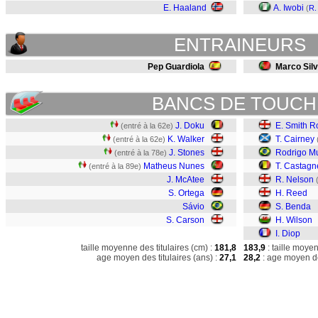
E. Haaland
A. Iwobi
(
R.
ENTRAINEURS
Pep Guardiola
Marco Sil
BANCS DE TOUCH
J. Doku
E. Smith 
(entré à la 62e)
K. Walker
T. Cairney
(entré à la 62e)
J. Stones
Rodrigo M
(entré à la 78e)
Matheus Nunes
T. Castagn
(entré à la 89e)
J. McAtee
R. Nelson
S. Ortega
H. Reed
Sávio
S. Benda
S. Carson
H. Wilson
I. Diop
taille moyenne des titulaires (cm) :
181,8
183,9
: taille moye
age moyen des titulaires (ans) :
27,1
28,2
: age moyen de