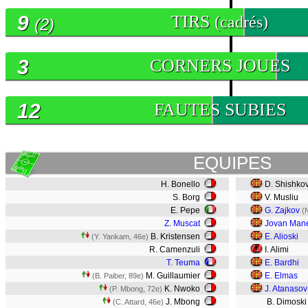
9
TIRS
(cadrés)
(2)
3
CORNERS JOUES
12
FAUTES SUBIES
EQUIPES
H. Bonello
D. Shishkov
S. Borg
V. Musliu
E. Pepe
G. Zajkov
(
Z. Muscat
Jovan Man
B. Kristensen
E. Alioski
(Y. Yankam, 46e)
R. Camenzuli
I. Alimi
T. Teuma
E. Bardhi
M. Guillaumier
E. Elmas
(B. Paiber, 89e)
K. Nwoko
J. Atanasov
(P. Mbong, 72e)
J. Mbong
B. Dimosk
(C. Attard, 46e)