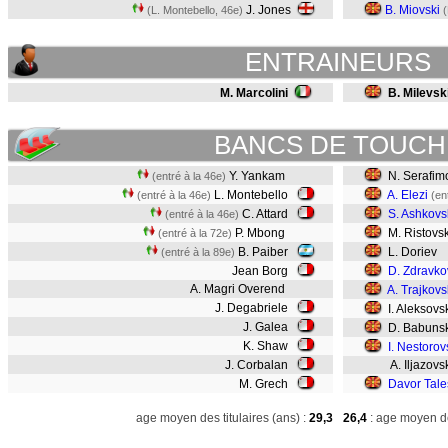
J. Jones
B. Miovski
(L. Montebello, 46e)
(
ENTRAINEURS
M. Marcolini
B. Milevsk
BANCS DE TOUCH
Y. Yankam
N. Serafim
(entré à la 46e)
L. Montebello
A. Elezi
(entré à la 46e)
(en
C. Attard
S. Ashkovs
(entré à la 46e)
P. Mbong
M. Ristovs
(entré à la 72e)
B. Paiber
L. Doriev
(entré à la 89e)
Jean Borg
D. Zdravko
A. Magri Overend
A. Trajkovs
J. Degabriele
I. Aleksovs
J. Galea
D. Babunsk
K. Shaw
I. Nestorov
J. Corbalan
A. Iljazovs
M. Grech
Davor Tale
age moyen des titulaires (ans) :
29,3
26,4
: age moyen de