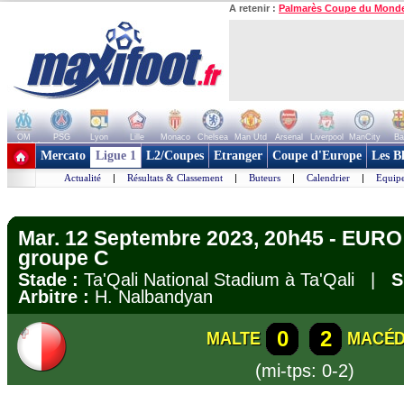
A retenir :
Palmarès Coupe du Mond
OM
PSG
Lyon
Lille
Monaco
Chelsea
Man Utd
Arsenal
Liverpool
ManCity
Ba
+ de clubs
Mercato
Ligue 1
L2/Coupes
Etranger
Coupe d'Europe
Les B
Actualité
|
Résultats & Classement
|
Buteurs
|
Calendrier
|
Equipe
Mar. 12 Septembre 2023, 20h45 - EURO 
groupe C
Stade :
Ta'Qali National Stadium à Ta'Qali |
S
Arbitre :
H. Nalbandyan
0
2
MALTE
MACÉD
(mi-tps: 0-2)