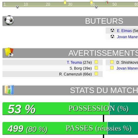
1
10
20
30
40
50
6
BUTEURS
E. Elmas
(5
Jovan Mane
AVERTISSEMENT
T. Teuma
(27e)
D. Shishkovs
S. Borg (39e)
Jovan Mane
R. Camenzuli (66e)
STATS DU MATC
53 %
POSSESSION
(%)
499
PASSES
(réussies %)
(80 %)