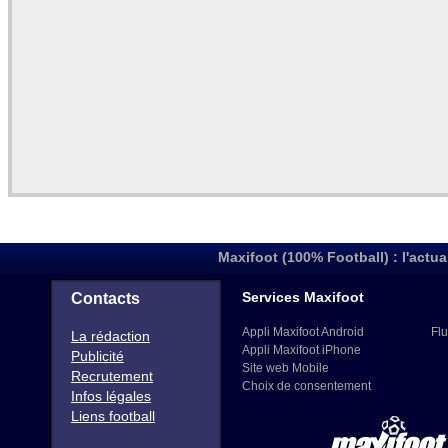
Maxifoot (100% Football) : l'actua
Services Maxifoot
Contacts
Appli Maxifoot Android
Flu
La rédaction
Appli Maxifoot iPhone
Publicité
Site web Mobile
Recrutement
Choix de consentement
Infos légales
Liens football