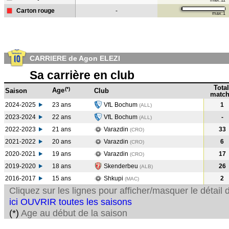
max:11
Carton rouge
-
max:1
CARRIERE de Agon ELEZI
Sa carrière en club
Total
(*)
Age
Saison
Club
match
2024-2025
23 ans
VfL Bochum
1
(ALL)
2023-2024
22 ans
VfL Bochum
-
(ALL
)
2022-2023
21 ans
Varazdin
33
(CRO
)
2021-2022
20 ans
Varazdin
6
(CRO
)
2020-2021
19 ans
Varazdin
17
(CRO
)
2019-2020
18 ans
Skenderbeu
26
(ALB
)
2016-2017
15 ans
Shkupi
2
(MAC
)
Cliquez sur les lignes pour afficher/masquer le détai
ici OUVRIR toutes les saisons
(*)
Age au début de la saison