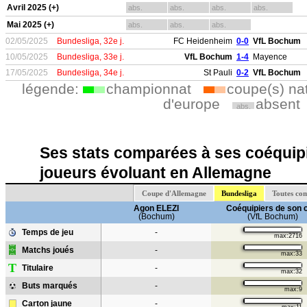
Avril 2025 (+)
abs.
abs.
abs.
abs.
Mai 2025 (+)
abs.
abs.
abs.
02/05/2025
Bundesliga, 32e j.
FC Heidenheim
0-0
VfL Bochum
10/05/2025
Bundesliga, 33e j.
VfL Bochum
1-4
Mayence
17/05/2025
Bundesliga, 34e j.
St Pauli
0-2
VfL Bochum
légende:
championnat
coupe(s) na
d'europe
absent
abs.
Ses stats comparées à ses coéquipi
joueurs évoluant en Allemagne
Coupe d'Allemagne
Bundesliga
Toutes co
Agon ELEZI
Coéquipiers de son 
(Bochum)
(VfL Bochum)
Temps de jeu
-
max:2716
Matchs joués
-
max:33
T
Titulaire
-
max:32
Buts marqués
-
max:9
Carton jaune
-