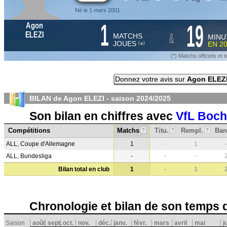
Né le 1 mars 2001
1
19
Agon
&
ELEZI
MATCHS
MINU
JOUES
EN
2
*
(
)
(*) Matchs officiels e
Donnez votre avis sur
Agon ELEZ
BILAN de Agon ELEZI - saison
2024/2025
Son bilan en chiffres avec
VfL Boc
Compétitions
Matchs
Titu.
Rempl.
Ban
?
?
?
ALL, Coupe d'Allemagne
1
-
1
-
ALL, Bundesliga
-
-
-
Bilan total en club
1
-
1
Chronologie et bilan de son temps 
Saison
août
sept.
oct.
nov.
déc.
janv.
févr.
mars
avril
mai
j