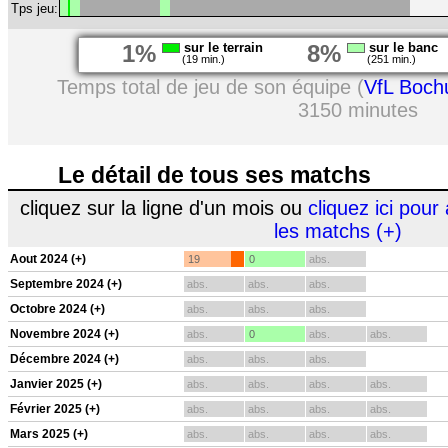
Tps jeu:
1%
sur le terrain
8%
sur le banc
(19 min.)
(251 min.)
Temps total de jeu de son équipe (
VfL Boc
3150 minutes
Le détail de tous ses matchs
cliquez sur la ligne d'un mois ou
cliquez ici pour 
les matchs (+)
Aout 2024 (+)
19
0
abs.
Septembre 2024 (+)
abs.
abs.
abs.
Octobre 2024 (+)
abs.
abs.
abs.
Novembre 2024 (+)
abs.
0
abs.
abs.
Décembre 2024 (+)
abs.
abs.
abs.
Janvier 2025 (+)
abs.
abs.
abs.
abs.
Février 2025 (+)
abs.
abs.
abs.
abs.
Mars 2025 (+)
abs.
abs.
abs.
abs.