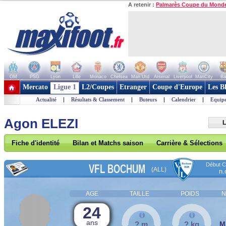
A retenir :
Palmarès Coupe du Mond
OM
PSG
Lyon
Lille
Monaco
Chelsea
Man Utd
Arsenal
Liverpool
ManCity
Ba
+ de clubs
Mercato
Ligue 1
L2/Coupes
Etranger
Coupe d'Europe
Les B
Actualité
|
Résultats & Classement
|
Buteurs
|
Calendrier
|
Equipe
Agon ELEZI
L
Fiche d'identité
Bilan et Matchs saison
Carrière & Sélections
Début Co
VFL BOCHUM
(ALL)
n.
AGE
TAILLE
POIDS
N
24
ans
? m
? kg
M