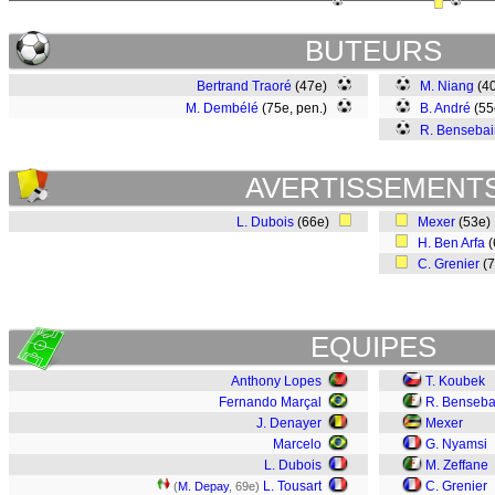
BUTEURS
Bertrand Traoré
(47e)
M. Niang
(4
M. Dembélé
(75e, pen.)
B. André
(5
R. Bensebai
AVERTISSEMENT
L. Dubois
(66e)
Mexer
(53e
H. Ben Arfa
(
C. Grenier
(
EQUIPES
Anthony Lopes
T. Koubek
Fernando Marçal
R. Benseba
J. Denayer
Mexer
Marcelo
G. Nyamsi
L. Dubois
M. Zeffane
L. Tousart
C. Grenier
(
M. Depay
, 69e)