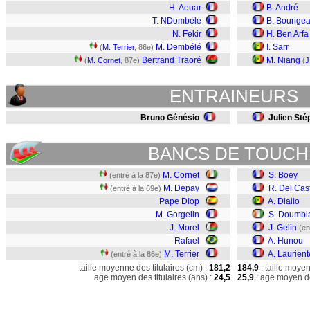
H. Aouar
B. André
T. NDombèlé
B. Bourige
N. Fekir
H. Ben Arfa
M. Dembélé
I. Sarr
(
M. Terrier
, 86e)
Bertrand Traoré
M. Niang
(
M. Cornet
, 87e)
(
J
ENTRAINEURS
Bruno Génésio
Julien Sté
BANCS DE TOUCH
M. Cornet
S. Boey
(entré à la 87e)
M. Depay
R. Del Cast
(entré à la 69e)
Pape Diop
A. Diallo
M. Gorgelin
S. Doumbi
J. Morel
J. Gelin
(en
Rafael
A. Hunou
M. Terrier
A. Laurient
(entré à la 86e)
taille moyenne des titulaires (cm) :
181,2
184,9
: taille moye
age moyen des titulaires (ans) :
24,5
25,9
: age moyen de