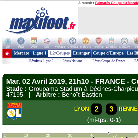
A retenir :
Palmarès Coupe du Mond
OM
PSG
Lyon
Lille
Monaco
Chelsea
Man Utd
Arsenal
Liverpool
ManCity
Ba
+ de clubs
Mercato
Ligue 1
L2/Coupes
Etranger
Coupe d'Europe
Les B
Résultats Ligue 2
|
Résus National
|
Résus Coupe de France
|
Ré
Mar. 02 Avril 2019, 21h10 - FRANCE - 
Stade :
Groupama Stadium à Décines-Charpi
47195 |
Arbitre :
Benoît Bastien
2
3
LYON
RENNE
(mi-tps: 0-1)
1
10
20
30
40
50
6