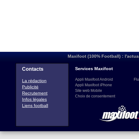
Maxifoot (100% Football) : l'actua
Services Maxifoot
Contacts
Appli Maxifoot Android
Flu
La rédaction
Appli Maxifoot iPhone
Publicité
Site web Mobile
Recrutement
Choix de consentement
Infos légales
Liens football