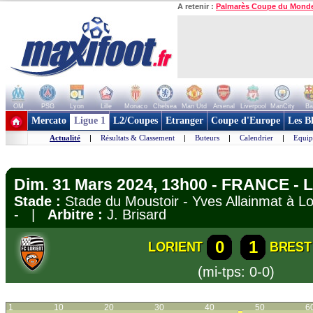
A retenir :
Palmarès Coupe du Mond
OM
PSG
Lyon
Lille
Monaco
Chelsea
Man Utd
Arsenal
Liverpool
ManCity
Ba
+ de clubs
Mercato
Ligue 1
L2/Coupes
Etranger
Coupe d'Europe
Les B
Actualité
|
Résultats & Classement
|
Buteurs
|
Calendrier
|
Equip
Dim. 31 Mars 2024, 13h00 - FRANCE - L
Stade :
Stade du Moustoir - Yves Allainmat à 
- |
Arbitre :
J. Brisard
0
1
LORIENT
BREST
(mi-tps: 0-0)
1
10
20
30
40
50
6