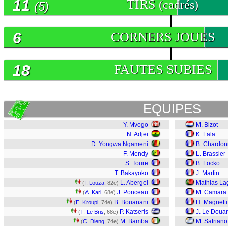
11
TIRS
(cadrés)
(5)
6
CORNERS JOUES
18
FAUTES SUBIES
EQUIPES
Y. Mvogo
M. Bizot
N. Adjei
K. Lala
D. Yongwa Ngameni
B. Chardon
F. Mendy
L. Brassier
S. Toure
B. Locko
T. Bakayoko
J. Martin
L. Abergel
Mathias La
(
I. Louza
, 82e)
J. Ponceau
M. Camara
(
A. Kari
, 68e)
B. Bouanani
H. Magnetti
(
E. Kroupi
, 74e)
P. Katseris
J. Le Doua
(
T. Le Bris
, 68e)
M. Bamba
M. Satriano
(
C. Dieng
, 74e)