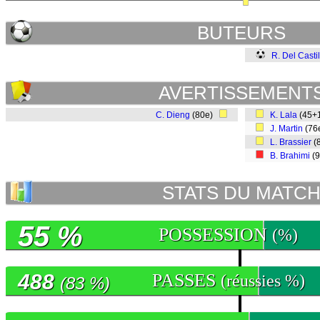
BUTEURS
R. Del Castil
AVERTISSEMENT
C. Dieng
(80e)
K. Lala
(45+
J. Martin
(76
L. Brassier
(
B. Brahimi
(
STATS DU MATC
55 %
POSSESSION
(%)
488
PASSES
(réussies %)
(83 %)