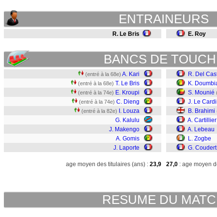
ENTRAINEURS
R. Le Bris
E. Roy
BANCS DE TOUCH
A. Kari
R. Del Cast
(entré à la 68e)
T. Le Bris
K. Doumbi
(entré à la 68e)
E. Kroupi
S. Mounié
(entré à la 74e)
C. Dieng
J. Le Cardi
(entré à la 74e)
I. Louza
B. Brahimi
(entré à la 82e)
G. Kalulu
A. Cartillier
J. Makengo
A. Lebeau
A. Gomis
L. Zogbe
J. Laporte
G. Coudert
age moyen des titulaires (ans) :
23,9
27,0
: age moyen de
RESUME DU MAT