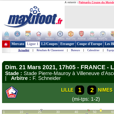
A retenir :
Palmarès Coupe du Mond
OM
PSG
Lyon
Lille
Monaco
Chelsea
Man Utd
Arsenal
Liverpool
ManCity
Ba
+ de clubs
Mercato
Ligue 1
L2/Coupes
Etranger
Coupe d'Europe
Les B
Actualité
|
Résultats & Classement
|
Buteurs
|
Calendrier
|
Equip
Dim. 21 Mars 2021, 17h05 - FRANCE - L
Stade :
Stade Pierre-Mauroy à Villeneuve d'A
|
Arbitre :
F. Schneider
1
2
LILLE
NIMES
(mi-tps: 1-2)
1
10
20
30
40
50
6