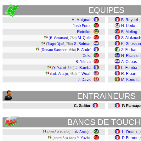
EQUIPES
M. Maignan
B. Reynet
José Fonte
N. Ueda
Reinildo
B. Meling
M. Çelik
S. Alakouc
(
B. Soumaré
, 76e)
S. Botman
K. Guesso
(
Tiago Djaló
, 75e)
B. André
Z. Ferhat
(
Renato Sanches
, 64e)
Xeka
N. Eliasson
B. Yilmaz
A. Cubas
J. Bamba
L. Fomba
(
Y. Yazici
, 64e)
T. Weah
R. Ripart
(
Luiz Araujo
, 46e)
J. David
M. Koné
(
L.
ENTRAINEURS
C. Galtier
P. Plancqu
BANCS DE TOUCH
Luiz Araujo
L. Deaux
(entré à la 46e)
(
Y. Yazici
P. Burner
(entré à la 64e)
(