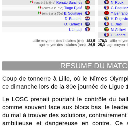
Renato Sanches
N. Roux
(entré à la 64e)
Tiago Djaló
G. Paquiez
(entré à la 75e)
B. Soumaré
Y. Benraho
(entré à la 76e)
D. Bradaric
H. Duljevic
O. Karnezis
L. Dias
I. Lihadji
M. Ahlinvi
L. Landre
taille moyenne des titulaires (cm) :
183,5
178,3
: taille moye
age moyen des titulaires (ans) :
26,5
25,3
: age moyen de
RESUME DU MAT
Coup de tonnerre à Lille, où le Nîmes Olympi
ce dimanche lors de la 30e journée de Ligue 
Le LOSC prenait pourtant le contrôle du bal
comme souvent face aux blocs bas, le leade
du mal à trouver des solutions, contrairement
ambitieuse et dangereuse en contre. Ce s