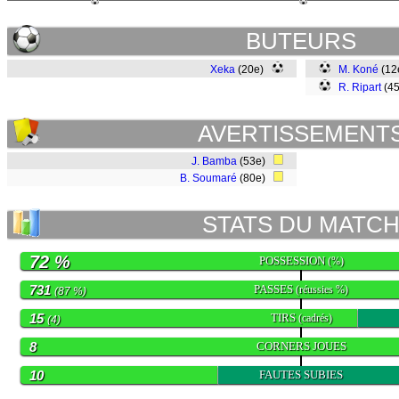
BUTEURS
Xeka
(20e)
M. Koné
(12
R. Ripart
(4
AVERTISSEMENT
J. Bamba
(53e)
B. Soumaré
(80e)
STATS DU MATC
72 %
POSSESSION
(%)
731
PASSES
(réussies %)
(87 %)
15
TIRS
(cadrés)
(4)
8
CORNERS JOUES
10
FAUTES SUBIES