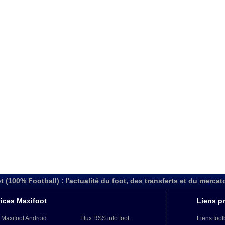
t (100% Football) : l'actualité du foot, des transferts et du mercat
ices Maxifoot
Liens pr
 Maxifoot Android
Flux RSS info foot
Liens foot