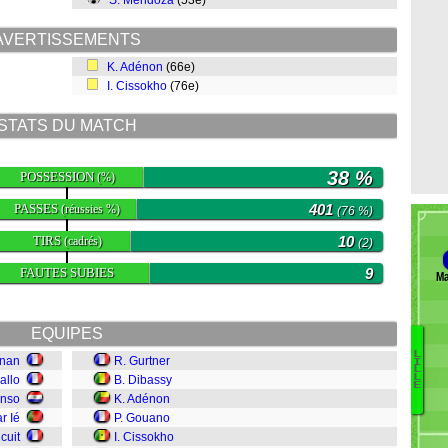
S. Mendoza
(53e)
AVERTISSEMENTS
K. Adénon
(66e)
I. Cissokho
(76e)
STATS DU MATCH
38 %
POSSESSION
(%)
PASSES
401
(réussies %)
(76 %)
TIRS
10
(cadrés)
(2)
FAUTES SUBIES
9
Ma
EQUIPES
L
gnan
R. Gurtner
I
B
L
L
allo
B. Dibassy
Da
E
onso
K. Adénon
R
r Ié
P. Gouano
Fa
cuit
I. Cissokho
Ko