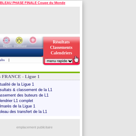
BLEAU PHASE FINALE Coupe du Monde
Résultats
Bayern
Dortmund
Classements
Calendriers
ubs
|
s FRANCE - Ligue 1
ualité de la Ligue 1
sultats & classement de la L1
assement des buteurs de L1
lendrier L1 complet
lmarès de la Ligue 1
bleau des transfert de la L1
emplacement publicitaire