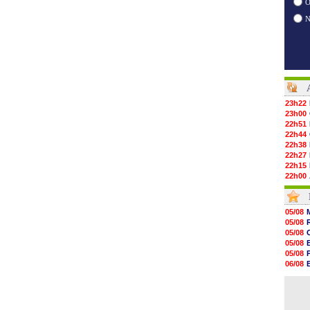
O
23h22
23h00
22h51
22h44
22h38
22h27
22h15
22h00
21h48
21h39
21h26
05/08
21h05
05/08
20h47
05/08
20h30
05/08
20h18
05/08
20h04
06/08
19h47
06/08
19h34
06/08
19h14
19h06