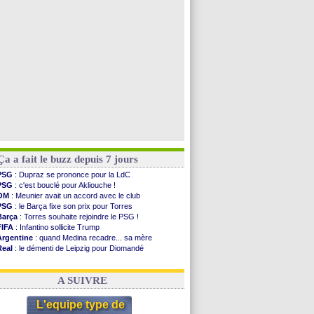
OM
: une offre pour Bulka
PSG
: contrat signé pour Akliouche
Ouganda
: Owori battu à mort à Kampala
Arsenal
: Arteta veut créer une dynastie
Voir les brèves précédentes
Ça a fait le buzz depuis 7 jours
PSG
: Dupraz se prononce pour la LdC
PSG
: c'est bouclé pour Akliouche !
OM
: Meunier avait un accord avec le club
PSG
: le Barça fixe son prix pour Torres
Barça
: Torres souhaite rejoindre le PSG !
FIFA
: Infantino sollicite Trump
Argentine
: quand Medina recadre... sa mère
Real
: le démenti de Leipzig pour Diomandé
OM
: Paixão attire un 2e club anglais
FIFA
: le conseiller d'Infantino démissionne !
A SUIVRE
L'equipe type de