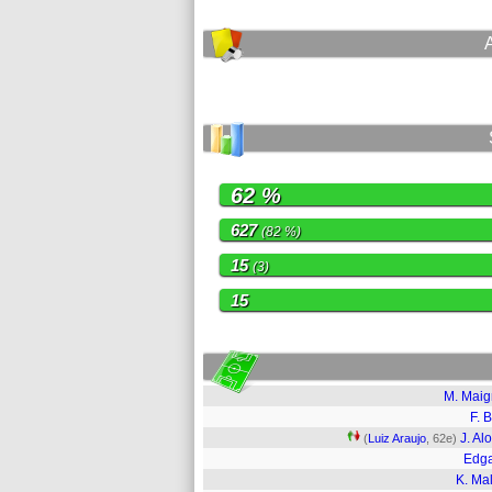
62 %
627
(82 %)
15
(3)
15
M. Mai
F. B
J. Al
(
Luiz Araujo
, 62e)
Edga
K. Mal