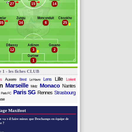
>
>
oumaré
27
15
14
Banc des remplaçants
Amiens
uiz Araujo
ouet
elar
Zungu
Monconduit
Cissokho
l Hajjam
>
35
34
6
25
ofana
akpé
lsch
anzala
Dibassy
Adénon
Gouano
aoré
12
3
2
Gurtner
1
e 1 - les fiches CLUB
Lille
Lens
s
Auxerre
Lorient
Brest
Le Havre
n
Marseille
Monaco
Nantes
Metz
Paris SG
Rennes
Strasbourg
Paris FC
use
age Maxifoot
e va t-il faire mieux que Deschamps en équipe de
e ?