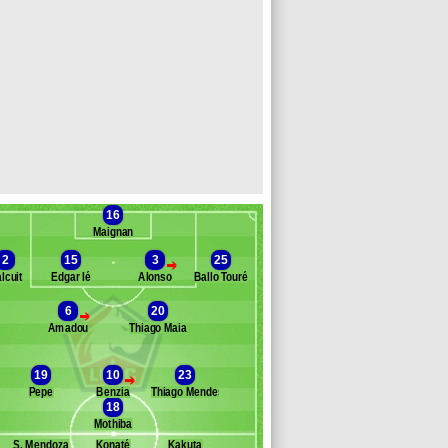
16
Maignan
2
15
3
25
>
lcuit
Edgar Ié
Alonso
Ballo Touré
6
20
>
Amadou
Thiago Maia
Banc des remplaçants
Lille
ahlouli
19
10
23
>
bila
Pepe
Benzia
Thiago Mendes
. Droehlne
18
raj
Mothiba
ffi
S. Mendoza
Konaté
Kakuta