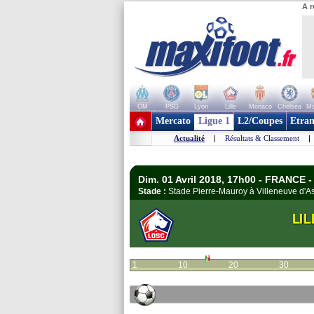
A r
OM
PSG
Lyon
Lille
Monaco
Chelsea
Ma
+ de clubs
Mercato
Ligue 1
L2/Coupes
Etran
Actualité
|
Résultats & Classement
|
Dim. 01 Avril 2018, 17h00 - FRANCE -
Stade :
Stade Pierre-Mauroy à Villeneuve d'
LIL
1
10
20
30