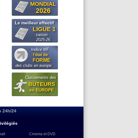
MONDIAL
2026
Le meilleur effectif
LIGUE 1
saison
2025-26
Indice MF :
l'état de
FORME
des clubs en europe
Classements des
BUTEURS
en EUROPE
o 24h/24
ivilégiés
ball
Cinema et DVD