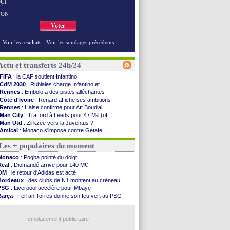
UI
NON
Voter
Voir les resultats
-
Voir les sondages précédents
Actu et transferts 24h/24
FIFA
: la CAF soutient Infantino
CdM 2030
: Rubiales charge Infantino et ...
Rennes
: Embolo a des pistes alléchantes
Côte d'Ivoire
: Renard affiche ses ambitions
Rennes
: Haise confirme pour Aït Boudlal
Man City
: Trafford à Leeds pour 47 M€ (off...
Man Utd
: Zirkzee vers la Juventus ?
Amical
: Monaco s'impose contre Getafe
Nantes
: Der Zakarian et sa relation avec Kita
Les + populaires du moment
OM
: le club prêt à libérer Kondogbia ?
Monaco
: le message touchant d'Akliouche
Monaco
: Pogba pointé du doigt
FIFA
: Tebas en remet une couche
Real
: Diomandé arrive pour 140 M€ !
FIFA
: l'UEFA maintient la pression
OM
: le retour d'Adidas est acté
PSG
: Tebas encense Luis Enrique
Bordeaux
: des clubs de N1 montent au créneau
Real
: Vinicius jusqu'en 2032 (officiel)
PSG
: Liverpool accélère pour Mbaye
Lyon
: Mangala va rejoindre Getafe
Barça
: Ferran Torres donne son feu vert au PSG
OM
: une offre refusée pour Aguerd
PSG
: Luis Enrique satisfait malgré tout
Real
: c'est confirmé pour Vinicius
Man City
: Rodri préfère le Barça au Real !
Troyes
: Junior Diaz jusqu'en 2030 (officiel)
emplacement publicitaire
PSG
: Akliouche a signé (officiel)