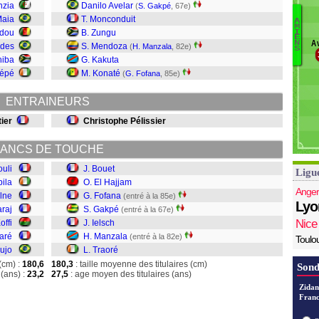
nzia
Danilo Avelar
(
S. Gakpé
, 67e)
S
Maia
T. Monconduit
L
A
M
adou
B. Zungu
B
I
E
Av
N
E
ndes
S. Mendoza
(
H. Manzala
, 82e)
S
F
hiba
G. Kakuta
G
Pépé
M. Konaté
(
G. Fofana
, 85e)
Ie
M
ENTRAINEURS
Tr
ier
Christophe Pélissier
ANCS DE TOUCHE
ouli
J. Bouet
Ligu
bila
O. El Hajjam
Anger
lne
G. Fofana
(entré à la 85e)
Lyo
araj
S. Gakpé
(entré à la 67e)
Nice
offi
J. Ielsch
aré
H. Manzala
(entré à la 82e)
Toulo
aujo
L. Traoré
(cm) :
180,6
180,3
: taille moyenne des titulaires (cm)
Sond
(ans) :
23,2
27,5
: age moyen des titulaires (ans)
Zidan
Franc