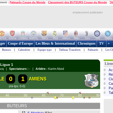
etenir :
Palmarès Coupe du Monde
-
Classement des BUTEURS Coupe du Monde
-
TA
emplacement publicitaire
n Utd
Arsenal
Liverpool
ManCity
Barca
Real
Atletico
Milan
Juve
Inter
Naples
ger
Coupe d'Europe
Les Bleus & International
Chroniques
TV
+
Buteurs
|
Calendrier
|
Equipe type
|
Tableau Transferts
|
Palmarès
|
Les Cl
Lien
 Ligue 1
Ascq |
Spectateurs :
- |
Arbitre :
Karim Abed
Act
Ré
0
1
LE
AMIENS
Cl
Ca
(mi-tps: 0-0)
Pa
Ta
40
50
60
70
80
90
BUTEURS