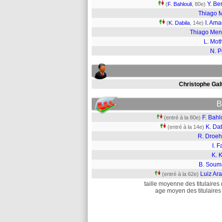
Y. Be
(
F. Bahlouli
, 80e)
Thiago 
I. Am
(
K. Dabila
, 14e)
Thiago Me
L. Mot
N. 
Christophe Galt
B
F. Bahl
(entré à la 80e)
K. Da
(entré à la 14e)
R. Droeh
I. F
K. K
B. Soum
Luiz Ar
(entré à la 62e)
taille moyenne des titulaires 
age moyen des titulaires 