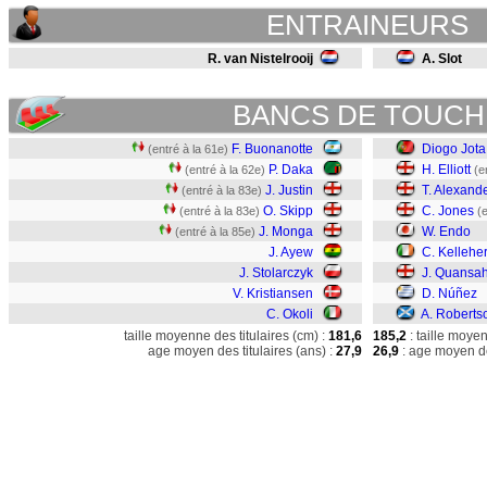
ENTRAINEURS
R. van Nistelrooij
A. Slot
BANCS DE TOUCH
F. Buonanotte
Diogo Jota
(entré à la 61e)
P. Daka
H. Elliott
(entré à la 62e)
(e
J. Justin
T. Alexand
(entré à la 83e)
O. Skipp
C. Jones
(entré à la 83e)
(
J. Monga
W. Endo
(entré à la 85e)
J. Ayew
C. Kellehe
J. Stolarczyk
J. Quansa
V. Kristiansen
D. Núñez
C. Okoli
A. Roberts
taille moyenne des titulaires (cm) :
181,6
185,2
: taille moye
age moyen des titulaires (ans) :
27,9
26,9
: age moyen de