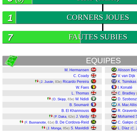
1
CORNERS JOUES
7
FAUTES SUBIES
EQUIPES
M. Hermansen
Alisson Be
C. Coady
V. van Dijk
Ricardo Pereira
K. Tsimikas
(
J. Justin
, 83e)
W. Faes
I. Konaté
L. Thomas
C. Bradley
W. Ndidi
D. Szobosz
(
O. Skipp
, 83e)
B. Soumaré
A. Mac Allis
B. El Khannouss
R. Gravenb
J. Vardy
Mohamed S
(
P. Daka
, 62e)
B. De Cordova-Reid
C. Gakpo
(
F. Buonanotte
, 61e)
(
S. Mavididi
L. Díaz
(
J. Monga
, 85e)
(
C. 