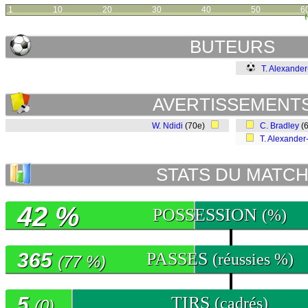
1
10
20
30
40
50
6
BUTEURS
T. Alexander
AVERTISSEMENT
W. Ndidi
(70e)
C. Bradley
(
T. Alexander
STATS DU MATC
42 %
POSSESSION
(%)
365
PASSES
(réussies %)
(77 %)
5
TIRS
(cadrés)
(0)