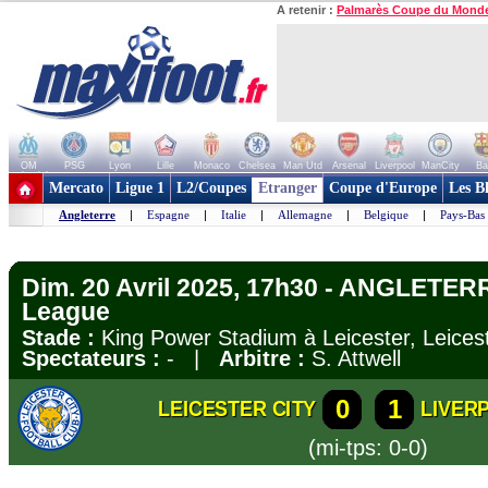
A retenir :
Palmarès Coupe du Mond
OM
PSG
Lyon
Lille
Monaco
Chelsea
Man Utd
Arsenal
Liverpool
ManCity
Ba
+ de clubs
Mercato
Ligue 1
L2/Coupes
Etranger
Coupe d'Europe
Les B
Angleterre
|
Espagne
|
Italie
|
Allemagne
|
Belgique
|
Pays-Bas
Dim. 20 Avril 2025, 17h30 - ANGLETERR
League
Stade :
King Power Stadium à Leicester, Leice
Spectateurs :
- |
Arbitre :
S. Attwell
0
1
LEICESTER CITY
LIVER
(mi-tps: 0-0)