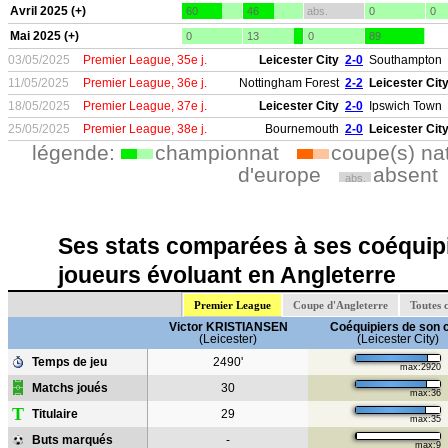
Avril 2025 (+)
60
46
abs.
0
0
Mai 2025 (+)
0
13
0
89
03/05/2025
Premier League, 35e j.
Leicester City
2-0
Southampton
11/05/2025
Premier League, 36e j.
Nottingham Forest
2-2
Leicester Cit
18/05/2025
Premier League, 37e j.
Leicester City
2-0
Ipswich Town
25/05/2025
Premier League, 38e j.
Bournemouth
2-0
Leicester Cit
légende:
championnat
coupe(s) na
d'europe
absent
abs.
Ses stats comparées à ses coéquipi
joueurs évoluant en Angleterre
Premier League
Coupe d'Angleterre
Toutes 
Victor KRISTIANSEN
Coéquipiers de son 
(Leicester)
(Leicester City)
Temps de jeu
2490'
max:2920
Matchs joués
30
max:36
T
Titulaire
29
max:35
Buts marqués
-
max:9