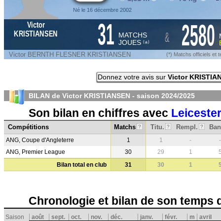
Né le 16 décembre 2002
31
2580
Victor
&
KRISTIANSEN
MATCHS
JOUES
*
(
)
Victor BERNTH FLESNER KRISTIANSEN
(*) Matchs officiels e
Donnez votre avis sur
Victor KRISTIA
BILAN de Victor KRISTIANSEN - saison
2024/2025
Son bilan en chiffres avec
Leicester
Compétitions
Matchs
Titu.
Rempl.
Ban
?
?
?
ANG, Coupe d'Angleterre
1
1
-
-
ANG, Premier League
30
29
1
Bilan total en club
31
30
1
Chronologie et bilan de son temps 
Saison
août
sept.
oct.
nov.
déc.
janv.
févr.
m
avril