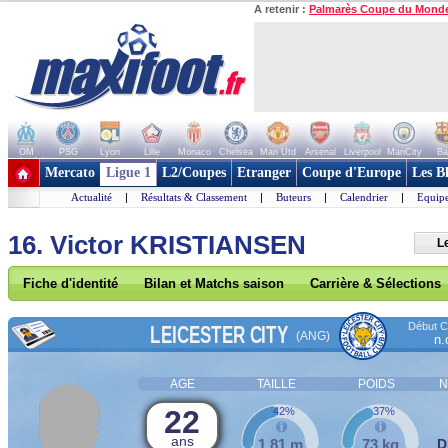
A retenir :
Palmarès Coupe du Mond
OM
PSG
Lyon
Lille
Monaco
Chelsea
Man Utd
Arsenal
Liverpool
ManCity
Ba
+ de clubs
Mercato
Ligue 1
L2/Coupes
Etranger
Coupe d'Europe
Les B
Actualité
|
Résultats & Classement
|
Buteurs
|
Calendrier
|
Equipe
16. Victor KRISTIANSEN
Le
Fiche d'identité
Bilan et Matchs saison
Carrière & Sélections
Début Co
LEICESTER CITY
(ANG)
n.
AGE
TAILLE
POIDS
N
22
42%
37%
ans
1,81 m
73 kg
D