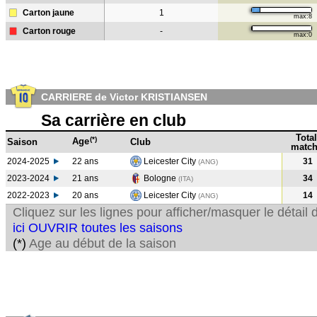
Carton jaune
1
max:8
Carton rouge
-
max:0
CARRIERE de Victor KRISTIANSEN
Sa carrière en club
Total
(*)
Age
Saison
Club
match
2024-2025
22 ans
Leicester City
31
(ANG)
2023-2024
21 ans
Bologne
34
(ITA
)
2022-2023
20 ans
Leicester City
14
(ANG
)
Cliquez sur les lignes pour afficher/masquer le détai
ici OUVRIR toutes les saisons
(*)
Age au début de la saison