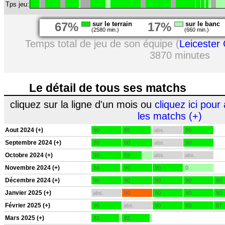
Tps jeu:
67%
sur le terrain
17%
sur le banc
(2580 min.)
(660 min.)
Temps total de jeu de son équipe (
Leicester 
3870 minutes
Le détail de tous ses matchs
cliquez sur la ligne d'un mois ou
cliquez ici pour 
les matchs (+)
Aout 2024 (+)
90
85
abs.
90
Septembre 2024 (+)
90
90
abs.
90
Octobre 2024 (+)
90
59
abs.
abs.
Novembre 2024 (+)
86
90
90
0
Décembre 2024 (+)
90
90
90
90
90
Janvier 2025 (+)
abs.
90
90
90
90
Février 2025 (+)
90
abs.
90
90
87
Mars 2025 (+)
83
82