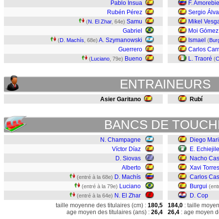
Pablo Ínsua
F. Amorebie
Rubén Pérez
Sergio Álva
Samu
Mikel Vesg
(
N. El Zhar
, 64e)
Gabriel
Moi Gómez
A. Szymanowski
Ismael
(
D. Machís
, 68e)
(
Bur
Guerrero
Carlos Ca
Bueno
L. Traoré
(
Luciano
, 79e)
(
C
ENTRAINEURS
Asier Garitano
Rubí
BANCS DE TOUCH
N. Champagne
Diego Mar
Víctor Díaz
E. Echiejil
D. Siovas
Nacho Ca
Alberto
Xavi Torre
D. Machís
Carlos Cas
(entré à la 68e)
Luciano
Burgui
(entré à la 79e)
(ent
N. El Zhar
D. Cop
(entré à la 64e)
taille moyenne des titulaires (cm) :
180,5
184,0
: taille moye
age moyen des titulaires (ans) :
26,4
26,4
: age moyen de