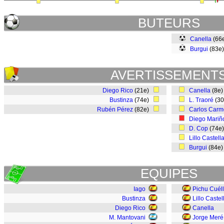
BUTEURS
Canella
(66
Burgui
(83e
AVERTISSEMENT
Diego Rico
(21e)
Canella
(8e
Bustinza
(74e)
L. Traoré
(3
Rubén Pérez
(82e)
Carlos Car
Diego Mariñ
D. Cop
(74e
Lillo Castell
Burgui
(84e
EQUIPES
Iago
Pichu Cuéll
Bustinza
Lillo Caste
Diego Rico
Canella
M. Mantovani
Jorge Meré