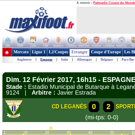
A retenir :
Palmarès Coupe du Mond
OM
PSG
Lyon
Lille
Monaco
Chelsea
Man Utd
Arsenal
Liverpool
ManCity
Ba
+ de clubs
Mercato
Ligue 1
L2/Coupes
Etranger
Coupe d'Europe
Les B
Angleterre
|
Espagne
|
Italie
|
Allemagne
|
Belgique
|
Pays-Bas
Dim. 12 Février 2017, 16h15 - ESPAGNE 
Stade :
Estadio Municipal de Butarque à Leg
9124 |
Arbitre :
Javier Estrada
0
2
CD LEGANÉS
SPORT
(mi-tps: 0-0)
1
10
20
30
40
50
6