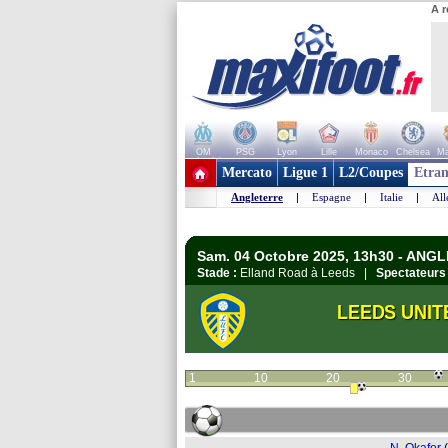
A r
OM
PSG
Lyon
Lille
Monaco
Chelsea
Ma
+ de clubs
Mercato
Ligue 1
L2/Coupes
Etran
Angleterre
|
Espagne
|
Italie
|
Al
Sam. 04 Octobre 2025, 13h30 - ANG
Stade :
Elland Road à Leeds |
Spectateurs 
LEEDS UNIT
1
10
20
30