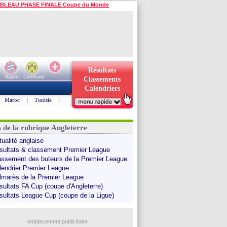
BLEAU PHASE FINALE Coupe du Monde
Résultats
Bayern
Dortmund
Classements
Calendriers
Maroc
|
Tunisie
|
s de la rubrique Angleterre
tualité anglaise
sultats & classement Premier League
assement des buteurs de la Premier League
lendrier Premier League
lmarès de la Premier League
sultats FA Cup (coupe d'Angleterre)
sultats League Cup (coupe de la Ligue)
emplacement publicitaire