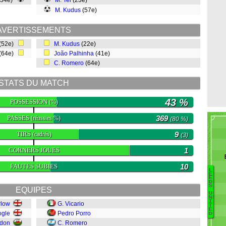
(34e)
M. Tel
(23e)
M. Kudus
(57e)
AVERTISSEMENTS
(52e)
M. Kudus
(22e)
(64e)
João Palhinha
(41e)
C. Romero
(64e)
STATS DU MATCH
43 %
POSSESSION
(%)
PASSES
369
(réussies %)
(80 %)
TIRS
9
(cadrés)
(3)
CORNERS JOUES
1
FAUTES SUBIES
10
L
E
E
D
Me
S
EQUIPES
U
B
N
I
rlow
G. Vicario
Ju
T
E
ogle
Pedro Porro
Bi
D
odon
C. Romero
N