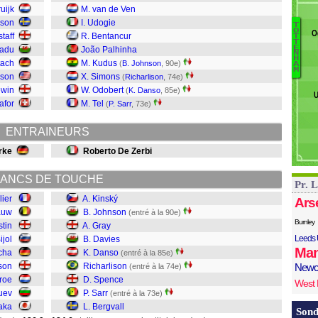
H
ruijk
M. van de Ven
Pi
son
I. Udogie
T
O
O
G
taff
R. Bentancur
T
T
K
T
E
padu
João Palhinha
N
J
H
tach
M. Kudus
(
B. Johnson
, 90e)
A
M
Gr
nson
X. Simons
(
Richarlison
, 74e)
Da
ewin
W. Odobert
(
K. Danso
, 85e)
U
D
afor
M. Tel
(
P. Sarr
, 73e)
R
S
ENTRAINEURS
Sa
Be
rke
Roberto De Zerbi
ANCS DE TOUCHE
Pr. 
lier
A. Kinský
Ars
auw
B. Johnson
(entré à la 90e)
Burnley
stin
A. Gray
Leeds 
ijol
B. Davies
Man
cha
K. Danso
(entré à la 85e)
son
Richarlison
Newc
(entré à la 74e)
iroe
D. Spence
West
ruev
P. Sarr
(entré à la 73e)
aka
L. Bergvall
Sond