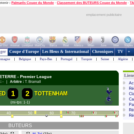
etenir :
Palmarès Coupe du Monde
-
Classement des BUTEURS Coupe du Monde
-
TA
emplacement publicitaire
n Utd
Arsenal
Liverpool
ManCity
Barca
Real
Atletico
Milan
Juve
Inter
Naples
ger
Coupe d'Europe
Les Bleus & International
Chroniques
TV
+
lemagne
|
Belgique
|
Pays-Bas
|
Portugal
|
Turquie
|
Suisse
|
Algérie
|
Lien
LETERRE - Premier League
:
- |
Arbitre :
T. Bramall
Ac
Ré
1
2
ED
TOTTENHAM
Cl
Ca
(mi-tps: 1-1)
Pa
Ré
40
50
60
70
80
90
Ré
BUTEURS