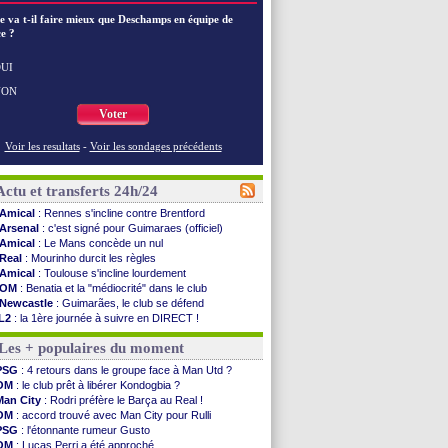
e va t-il faire mieux que Deschamps en équipe de
e ?
UI
NON
Voter
Voir les resultats
-
Voir les sondages précédents
Actu et transferts 24h/24
Amical
: Rennes s'incline contre Brentford
Arsenal
: c'est signé pour Guimaraes (officiel)
Amical
: Le Mans concède un nul
Real
: Mourinho durcit les règles
Amical
: Toulouse s'incline lourdement
OM
: Benatia et la "médiocrité" dans le club
Newcastle
: Guimarães, le club se défend
L2
: la 1ère journée à suivre en DIRECT !
PSG
: une deuxième offre pour Suzuki
Les + populaires du moment
PSG
: le groupe pour le match face à Man Utd
OM
: le jour où tout a basculé pour Benatia
PSG
: 4 retours dans le groupe face à Man Utd ?
Heracles
: Reine-Adélaïde, le sort s'acharne...
OM
: le club prêt à libérer Kondogbia ?
Monaco
: Mawissa a gravement blessé Uche
Man City
: Rodri préfère le Barça au Real !
OM
: accord avec la Real Sociedad pour Aguerd
OM
: accord trouvé avec Man City pour Rulli
Barça
: Araujo va partir en prêt à Liverpool
PSG
: l'étonnante rumeur Gusto
OM
: Côme pousse pour Gouiri
OM
: Lucas Perri a été approché