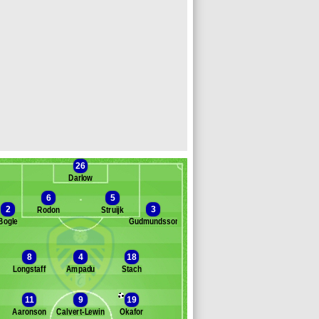
26
Darlow
6
5
2
3
Rodon
Struijk
Bogle
Gudmundsson
Banc des remplaçants
Leeds United
8
4
18
slier
Longstaff
Ampadu
Stach
ornauw
stin
11
9
19
jol
Aaronson
Calvert-Lewin
Okafor
mecha