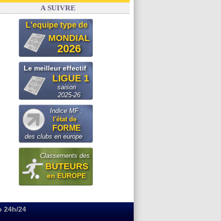
Real
: le démenti de Leipzig pour Diomandé
A SUIVRE
L'equipe type de
MONDIAL
2026
Le meilleur effectif
LIGUE 1
saison
2025-26
Indice MF :
l'état de
FORME
des clubs en europe
Classements des
BUTEURS
en EUROPE
o 24h/24