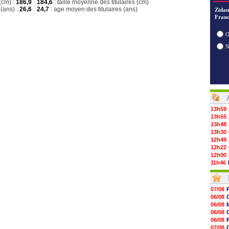
(cm) :
186,9
184,6
: taille moyenne des titulaires (cm)
(ans) :
26,6
24,7
: age moyen des titulaires (ans)
Zidan
Franc
O
13h59
13h55
13h48
13h30
12h49
12h22
12h00
11h46
11h20
10h49
10h32
07/08
10h10
06/08
09h49
06/08
09h35
06/08
09h08
06/08
08h54
07/08