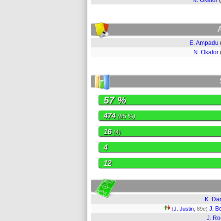
N. Okafor
E. Ampadu
N. Okafor
57 %
474
(85 %)
16
(4)
4
12
K. Da
J. B
(
J. Justin
, 89e)
J. R