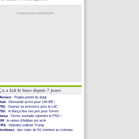
Man Utd
: le groupe pour défier le PSG
OM
: une offre pour Bulka
L3
: Caen premier leader
Ouganda
: Owori battu à mort à Kampala
OM
: Højbjerg, son agent maintient le suspense
emplacement publicitaire
OM
: Gouiri évoque son avenir
Leipzig
: le transfert d'Asllani tombe à l'eau
L3
: 1ère utilisation du Football Video Support
OM
: Benatia envoie une pique à Longoria
illarreal
: Al-Ahli veut Pape Gueye
Voir les brèves précédentes
Ça a fait le buzz depuis 7 jours
Monaco
: Pogba pointé du doigt
Real
: Diomandé arrive pour 140 M€ !
PSG
: Dupraz se prononce pour la LdC
PSG
: le Barça fixe son prix pour Torres
Barça
: Torres souhaite rejoindre le PSG !
OM
: le retour d'Adidas est acté
FIFA
: Infantino sollicite Trump
Bordeaux
: des clubs de N1 montent au créneau
Argentine
: quand Medina recadre... sa mère