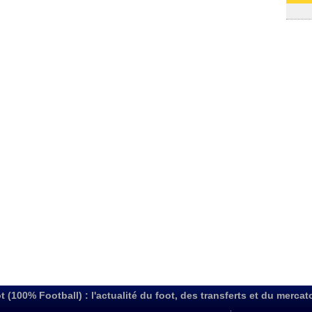
03/08
t (100% Football) : l'actualité du foot, des transferts et du mercat