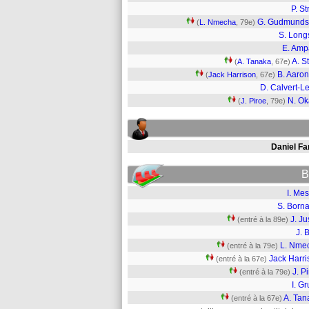
P. St
G. Gudmunds
(
L. Nmecha
, 79e)
S. Longs
E. Am
A. S
(
A. Tanaka
, 67e)
B. Aaro
(
Jack Harrison
, 67e)
D. Calvert-L
N. Ok
(
J. Piroe
, 79e)
Daniel Fa
B
I. Mes
S. Born
J. Ju
(entré à la 89e)
J. B
L. Nme
(entré à la 79e)
Jack Harri
(entré à la 67e)
J. P
(entré à la 79e)
I. G
A. Tan
(entré à la 67e)