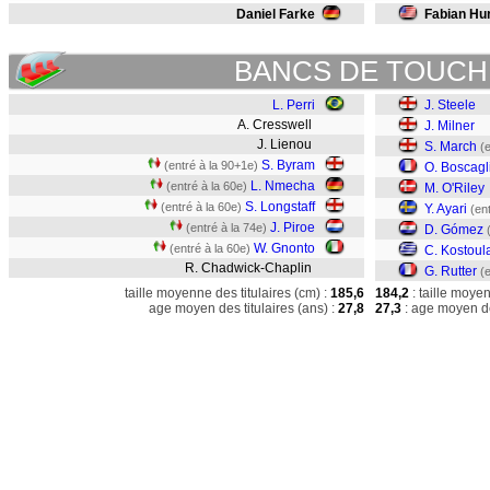
Daniel Farke
Fabian Hur
BANCS DE TOUCH
L. Perri
J. Steele
A. Cresswell
J. Milner
J. Lienou
S. March
(
S. Byram
(entré à la 90+1e)
O. Boscagl
L. Nmecha
(entré à la 60e)
M. O'Riley
S. Longstaff
(entré à la 60e)
Y. Ayari
(en
J. Piroe
(entré à la 74e)
D. Gómez
W. Gnonto
(entré à la 60e)
C. Kostoul
R. Chadwick-Chaplin
G. Rutter
(
taille moyenne des titulaires (cm) :
185,6
184,2
: taille moye
age moyen des titulaires (ans) :
27,8
27,3
: age moyen de