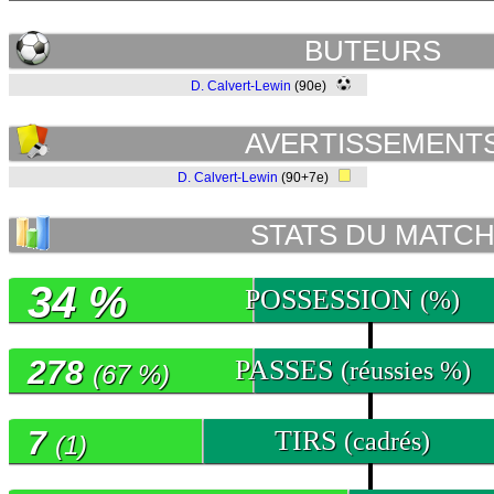
BUTEURS
D. Calvert-Lewin
(90e)
AVERTISSEMENT
D. Calvert-Lewin
(90+7e)
STATS DU MATC
34 %
POSSESSION
(%)
278
PASSES
(réussies %)
(67 %)
7
TIRS
(cadrés)
(1)