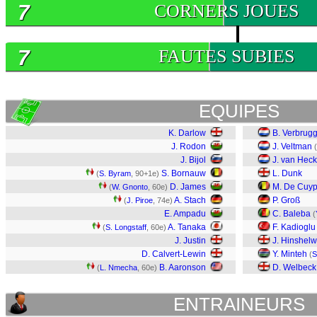
7
CORNERS JOUES
7
FAUTES SUBIES
EQUIPES
K. Darlow
B. Verbrug
J. Rodon
J. Veltman
(
J. Bijol
J. van Hec
S. Bornauw
L. Dunk
(
S. Byram
, 90+1e)
D. James
M. De Cuyp
(
W. Gnonto
, 60e)
A. Stach
P. Groß
(
J. Piroe
, 74e)
E. Ampadu
C. Baleba
(
A. Tanaka
F. Kadioglu
(
S. Longstaff
, 60e)
J. Justin
J. Hinshel
D. Calvert-Lewin
Y. Minteh
(
S
B. Aaronson
D. Welbeck
(
L. Nmecha
, 60e)
ENTRAINEURS