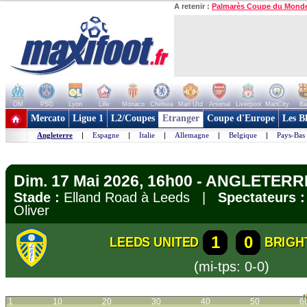
A retenir :
Palmarès Coupe du Mond
OM
PSG
Lyon
Lille
Monaco
Chelsea
Man Utd
Arsenal
Liverpool
ManCity
Ba
+ de clubs
Mercato
Ligue 1
L2/Coupes
Etranger
Coupe d'Europe
Les B
Angleterre
|
Espagne
|
Italie
|
Allemagne
|
Belgique
|
Pays-Bas
Dim. 17 Mai 2026, 16h00 - ANGLETERR
Stade :
Elland Road à Leeds |
Spectateurs :
Oliver
1
0
LEEDS UNITED
BRIGH
(mi-tps: 0-0)
1
10
20
30
40
50
6