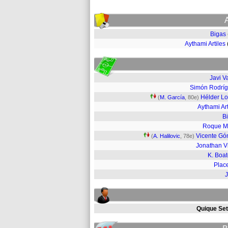
Bigas
Aythami Artiles
Javi V
Simón Rodrí
Hélder L
(
M. García
, 80e)
Aythami Art
B
Roque M
Vicente G
(
A. Halilovic
, 78e)
Jonathan V
K. Boa
Plac
Quique Set