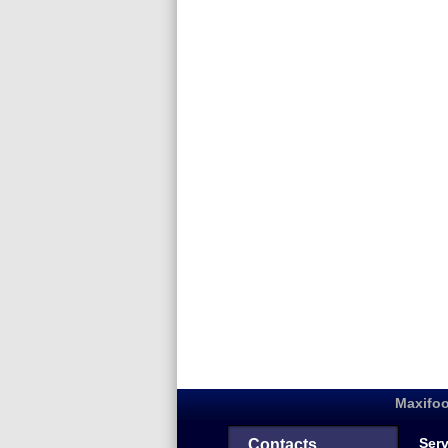
Maxifoo
Serv
Contacts