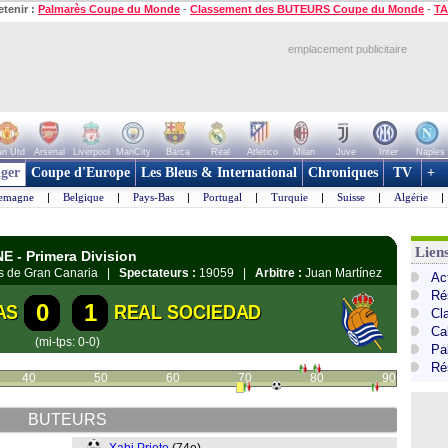
etenir :
Palmarès Coupe du Monde
-
Classement des BUTEURS Coupe du Monde
-
TA
emplacement publicitaire
n Utd
Arsenal
Liverpool
ManCity
Barca
Real
Atletico
Milan
Juve
Inter
Naples
ger
Coupe d'Europe
Les Bleus & International
Chroniques
TV
+
lemagne
|
Belgique
|
Pays-Bas
|
Portugal
|
Turquie
|
Suisse
|
Algérie
|
Lien
E - Primera Division
as de Gran Canaria |
Spectateurs :
19059 |
Arbitre :
Juan Martínez
Ac
Ré
0
1
AS
REAL SOCIEDAD
Cl
Cal
(mi-tps: 0-0)
Pa
Ré
40
50
60
70
80
90
BUTEURS