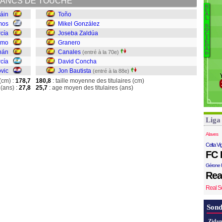
ANCS DE TOUCHE
Ha
R
B
E
áin
Toño
A
L
T
mos
Mikel González
S
O
cía
Joseba Zaldúa
C
I
J
E
mo
Granero
D
G
A
nán
Canales
(entré à la 70e)
D
C
cía
David Concha
D
ovic
Jon Bautista
(entré à la 88e)
J
(cm) :
178,7
180,8
: taille moyenne des titulaires (cm)
(ans) :
27,8
25,7
: age moyen des titulaires (ans)
Liga
Alaves
Celta Vi
FC 
Gérone 
Rea
Real S
Sond
Zidan