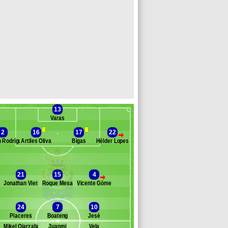
13
Varas
2
16
17
22
>
 Rodríguez
Artiles Oliva
Bigas
Hélder Lopes
anc des remplaçants
UD Las Palmas
21
15
4
zoáin
>
Jonathan Viera
Roque Mesa
Vicente Gómez
. Lemos
avid García
omo
24
7
10
ernán
Placeres
Boateng
Jesé
rcía
Mikel Oiarzabal
Juanmi
Vela