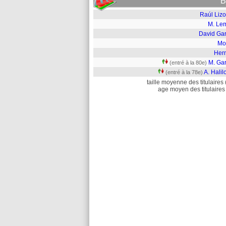
B
Raúl Lizo
M. Le
David Gar
Mo
Her
M. Gar
(entré à la 80e)
A. Halil
(entré à la 78e)
taille moyenne des titulaires 
age moyen des titulaires 