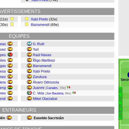
Xabi Prieto
(74e)
AVERTISSEMENTS
(11e)
Xabi Prieto
(32e)
(30e)
Illarramendi
(69e)
EQUIPES
aras
G. Rulli
guez
Yuri
opes
Raúl Navas
iles
Íñigo Martínez
igas
Illarramendi
esa
Xabi Prieto
ómez
Zurutuza
Simón
iera
Álvaro Odriozola
teng
Juanmi
(
Canales
, 70e)
U
B
D
eres
C. Vela
(
Jon Bautista
, 88e)
L
Jesé
Mikel Oiarzabal
Li
A
S
M
P
A
D
ENTRAINEURS
L
M
M
A
S
ién
Eusebio Sacristán
H
Ga