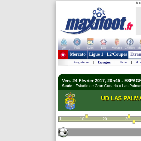
A r
OM
PSG
Lyon
Lille
Monaco
Chelsea
Ma
+ de clubs
Mercato
Ligue 1
L2/Coupes
Etran
Angleterre
|
Espagne
|
Italie
|
Al
Ven. 24 Février 2017, 20h45 - ESPAGN
Stade :
Estadio de Gran Canaria à Las Palm
UD LAS PALM
1
10
20
30