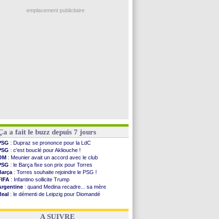
PSG
: Luis Enrique satisfait malgré tout
OM
: une offre refusée pour Aguerd
emplacement publicitaire
Real
: c'est confirmé pour Vinicius
Troyes
: Junior Diaz jusqu'en 2030 (officiel)
PSG
: Akliouche a signé (officiel)
OM
: une offre pour Bulka
PSG
: contrat signé pour Akliouche
Voir les brèves précédentes
Ça a fait le buzz depuis 7 jours
PSG
: Dupraz se prononce pour la LdC
PSG
: c'est bouclé pour Akliouche !
OM
: Meunier avait un accord avec le club
PSG
: le Barça fixe son prix pour Torres
Barça
: Torres souhaite rejoindre le PSG !
FIFA
: Infantino sollicite Trump
Argentine
: quand Medina recadre... sa mère
Real
: le démenti de Leipzig pour Diomandé
OM
: Paixão attire un 2e club anglais
FIFA
: le conseiller d'Infantino démissionne !
A SUIVRE