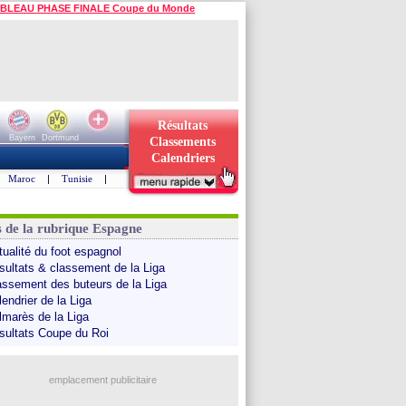
BLEAU PHASE FINALE Coupe du Monde
Résultats
Bayern
Dortmund
Classements
Calendriers
Maroc
|
Tunisie
|
s de la rubrique Espagne
tualité du foot espagnol
sultats & classement de la Liga
assement des buteurs de la Liga
endrier de la Liga
lmarès de la Liga
sultats Coupe du Roi
emplacement publicitaire