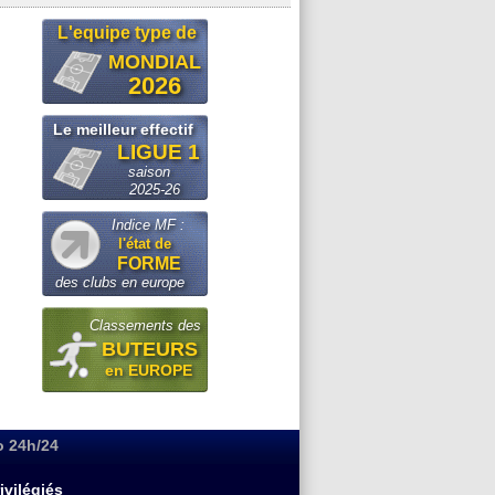
L'equipe type de
MONDIAL
2026
Le meilleur effectif
LIGUE 1
saison
2025-26
Indice MF :
l'état de
FORME
des clubs en europe
Classements des
BUTEURS
en EUROPE
o 24h/24
ivilégiés