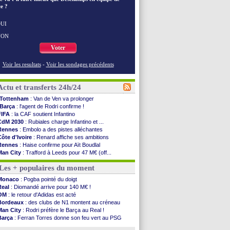
e ?
UI
NON
Voter
Voir les resultats
-
Voir les sondages précédents
Actu et transferts 24h/24
Tottenham
: Van de Ven va prolonger
Barça
: l'agent de Rodri confirme !
FIFA
: la CAF soutient Infantino
CdM 2030
: Rubiales charge Infantino et ...
Rennes
: Embolo a des pistes alléchantes
Côte d'Ivoire
: Renard affiche ses ambitions
Rennes
: Haise confirme pour Aït Boudlal
Man City
: Trafford à Leeds pour 47 M€ (off...
Man Utd
: Zirkzee vers la Juventus ?
Les + populaires du moment
Amical
: Monaco s'impose contre Getafe
Nantes
: Der Zakarian et sa relation avec Kita
Monaco
: Pogba pointé du doigt
OM
: le club prêt à libérer Kondogbia ?
Real
: Diomandé arrive pour 140 M€ !
Monaco
: le message touchant d'Akliouche
OM
: le retour d'Adidas est acté
FIFA
: Tebas en remet une couche
Bordeaux
: des clubs de N1 montent au créneau
FIFA
: l'UEFA maintient la pression
Man City
: Rodri préfère le Barça au Real !
PSG
: Tebas encense Luis Enrique
Barça
: Ferran Torres donne son feu vert au PSG
Real
: Vinicius jusqu'en 2032 (officiel)
PSG
: Liverpool accélère pour Mbaye
Lyon
: Mangala va rejoindre Getafe