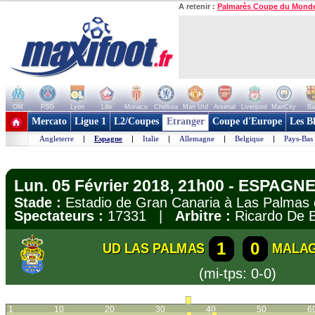
A retenir :
Palmarès Coupe du Mond
OM
PSG
Lyon
Lille
Monaco
Chelsea
Man Utd
Arsenal
Liverpool
ManCity
Ba
+ de clubs
Mercato
Ligue 1
L2/Coupes
Etranger
Coupe d'Europe
Les B
Angleterre
|
Espagne
|
Italie
|
Allemagne
|
Belgique
|
Pays-Bas
Lun. 05 Février 2018, 21h00 - ESPAGNE 
Stade :
Estadio de Gran Canaria à Las Palma
Spectateurs :
17331 |
Arbitre :
Ricardo De 
1
0
UD LAS PALMAS
MALA
(mi-tps: 0-0)
1
10
20
30
40
50
6