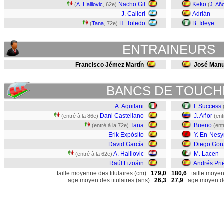
Nacho Gil
Keko
(
A. Halilovic
, 62e)
(
J. Añ
J. Calleri
Adrián
H. Toledo
B. Ideye
(
Tana
, 72e)
ENTRAINEURS
Francisco Jémez Martín
José Manu
BANCS DE TOUCH
A. Aquilani
I. Success
Dani Castellano
J. Añor
(entré à la 86e)
(ent
Tana
Bueno
(entré à la 72e)
(ent
Erik Expósito
Y. En-Nesy
David García
Diego Gon
A. Halilovic
M. Lacen
(entré à la 62e)
Raúl Lizoáin
Andrés Pri
taille moyenne des titulaires (cm) :
179,0
180,6
: taille moye
age moyen des titulaires (ans) :
26,3
27,9
: age moyen de