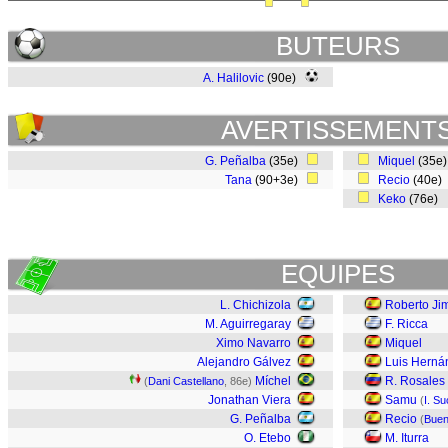
BUTEURS
A. Halilovic
(90e)
AVERTISSEMENT
G. Peñalba
(35e)
Miquel
(35e
Tana
(90+3e)
Recio
(40e)
Keko
(76e)
EQUIPES
L. Chichizola
Roberto Ji
M. Aguirregaray
F. Ricca
Ximo Navarro
Miquel
Alejandro Gálvez
Luis Herná
Míchel
R. Rosales
(
Dani Castellano
, 86e)
Jonathan Viera
Samu
(
I. S
G. Peñalba
Recio
(
Bue
O. Etebo
M. Iturra