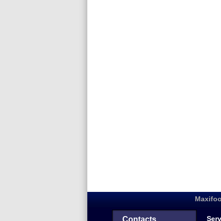
Maxifoo
Serv
Contacts