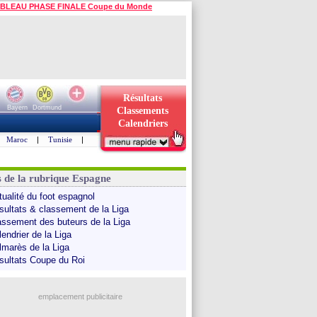
BLEAU PHASE FINALE Coupe du Monde
Résultats
Bayern
Dortmund
Classements
Calendriers
Maroc
|
Tunisie
|
s de la rubrique Espagne
tualité du foot espagnol
sultats & classement de la Liga
assement des buteurs de la Liga
endrier de la Liga
lmarès de la Liga
sultats Coupe du Roi
emplacement publicitaire