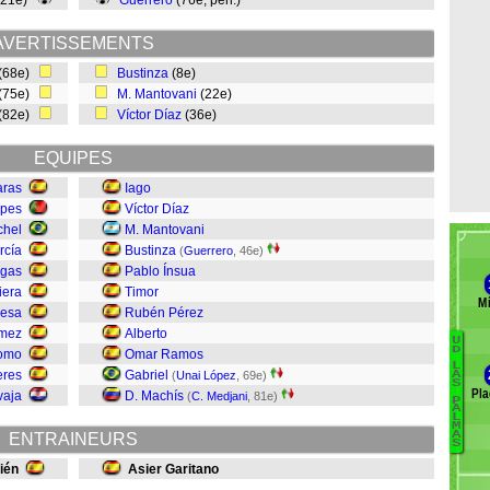
(21e)
Guerrero
(76e, pen.)
AVERTISSEMENTS
(68e)
Bustinza
(8e)
(75e)
M. Mantovani
(22e)
(82e)
Víctor Díaz
(36e)
EQUIPES
aras
Iago
opes
Víctor Díaz
chel
M. Mantovani
rcía
Bustinza
(
Guerrero
, 46e)
igas
Pablo Ínsua
iera
Timor
Mí
esa
Rubén Pérez
ómez
Alberto
U
B
D
omo
Omar Ramos
L
eres
Gabriel
(
Unai López
, 69e)
Li
A
S
Pla
vaja
D. Machís
(
C. Medjani
, 81e)
P
A
M
L
M
H
A
ENTRAINEURS
S
ién
Asier Garitano
Ti