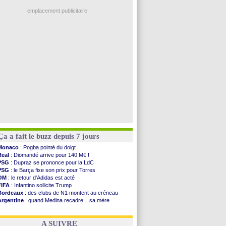
L1
: prison avec sursis requis contre un arbitre
PSG
: ça négocie avec le Barça pour Torres
emplacement publicitaire
Amical
: Rennes s'incline contre Brentford
Arsenal
: c'est signé pour Guimaraes (officiel)
Amical
: Le Mans concède un nul
Real
: Mourinho durcit les règles
Amical
: Toulouse s'incline lourdement
Voir les brèves précédentes
Ça a fait le buzz depuis 7 jours
Monaco
: Pogba pointé du doigt
Real
: Diomandé arrive pour 140 M€ !
PSG
: Dupraz se prononce pour la LdC
PSG
: le Barça fixe son prix pour Torres
OM
: le retour d'Adidas est acté
FIFA
: Infantino sollicite Trump
Bordeaux
: des clubs de N1 montent au créneau
Argentine
: quand Medina recadre... sa mère
Real
: le démenti de Leipzig pour Diomandé
OM
: Paixão attire un 2e club anglais
A SUIVRE