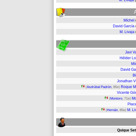
M. Livaja
Míchel
David García
M. Livaja
Javi V
Hélder L
Mí
David Ga
B
Jonathan V
Roque M
(
Asdrúbal Padrón
, 85e)
Vicente G
M
(
Montoro
, 71e)
Plac
M. Li
(
Hernán
, 85e)
Quique Set