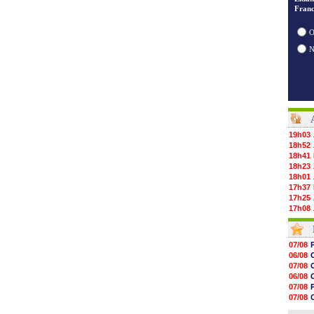
Franc
O
19h03
18h52
18h41
18h23
18h01
17h37
17h25
17h08
16h55
16h31
16h11
07/08
16h06
06/08
15h48
07/08
15h41
06/08
15h21
07/08
15h14
07/08
14h59
08/08
14h43