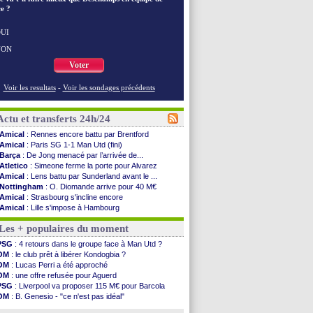
e ?
UI
NON
Voter
Voir les resultats
-
Voir les sondages précédents
Actu et transferts 24h/24
Amical
: Rennes encore battu par Brentford
Amical
: Paris SG 1-1 Man Utd (fini)
Barça
: De Jong menacé par l’arrivée de...
Atletico
: Simeone ferme la porte pour Alvarez
Amical
: Lens battu par Sunderland avant le ...
Nottingham
: O. Diomande arrive pour 40 M€
Amical
: Strasbourg s'incline encore
Amical
: Lille s'impose à Hambourg
Lens
: Ganiou prolongé jusqu'en 2030 (officiel)
Les + populaires du moment
OM
: le PSG, les précisions de Benatia
Amical
: Paris SG-Man Utd, les compos
PSG
: 4 retours dans le groupe face à Man Utd ?
Amical
: Chelsea corrige l'AC Milan
OM
: le club prêt à libérer Kondogbia ?
Argentine
: Messi perd son papa
OM
: Lucas Perri a été approché
Amical
: l'Inter s'offre la Juventus
OM
: une offre refusée pour Aguerd
Atletico
: Almada rejoint River Plate (off.)
PSG
: Liverpool va proposer 115 M€ pour Barcola
Monaco
: Camara a la cote en Angleterre
OM
: B. Genesio - "ce n'est pas idéal"
Amical
: encore une défaite pour Strasbourg
Real
: Mourinho durcit les règles
OM
: la piste Goore en attaque