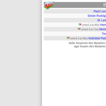
B
Raúl Lizo
Simón Rodríg
M. Le
Her
(entré à la 85e)
Mont
(entré à la 71e)
Tir
Asdrúbal Pad
(entré à la 85e)
taille moyenne des titulaires 
age moyen des titulaires 