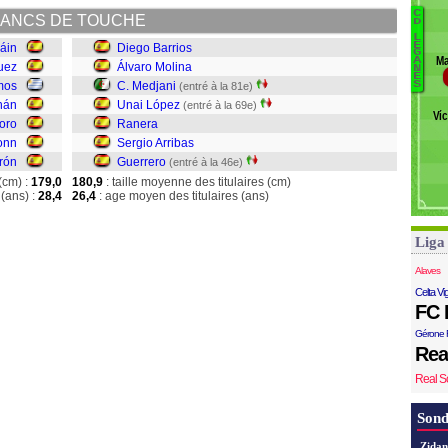
C
ANCS DE TOUCHE
D
L
D
E
áin
Diego Barrios
G
Ma
A
Á
uez
Álvaro Molina
N
É
M
S
mos
C. Medjani
(entré à la 81e)
U
nán
Unai López
(entré à la 69e)
Víc
R
oro
Ranera
S
onn
Sergio Arribas
G
rón
Guerrero
(entré à la 46e)
(cm) :
179,0
180,9
: taille moyenne des titulaires (cm)
(ans) :
28,4
26,4
: age moyen des titulaires (ans)
Liga
Alaves
Celta Vi
FC 
Gérone 
Rea
Real S
Sond
Zidan