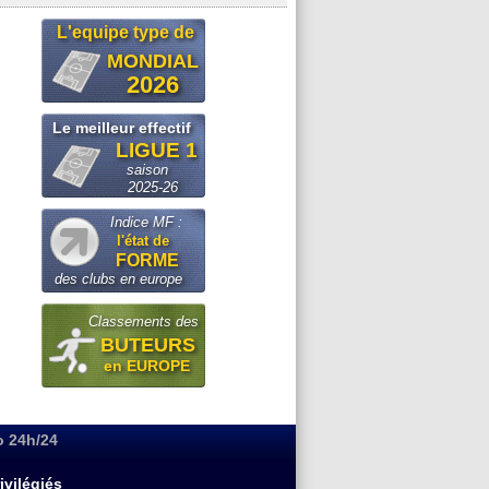
L'equipe type de
MONDIAL
2026
Le meilleur effectif
LIGUE 1
saison
2025-26
Indice MF :
l'état de
FORME
des clubs en europe
Classements des
BUTEURS
en EUROPE
o 24h/24
ivilégiés