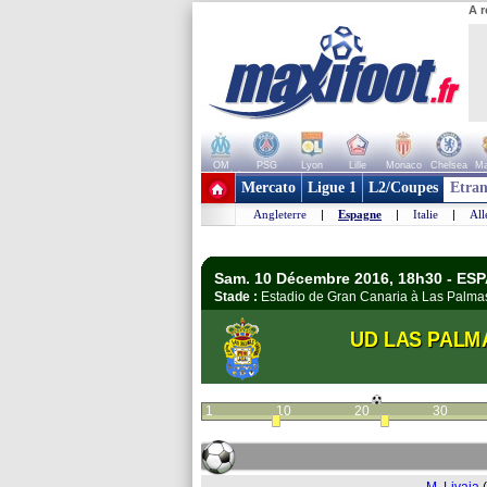
A r
OM
PSG
Lyon
Lille
Monaco
Chelsea
Ma
+ de clubs
Mercato
Ligue 1
L2/Coupes
Etran
Angleterre
|
Espagne
|
Italie
|
Al
Sam. 10 Décembre 2016, 18h30 - ESP
Stade :
Estadio de Gran Canaria à Las Palm
UD LAS PALM
1
10
20
30