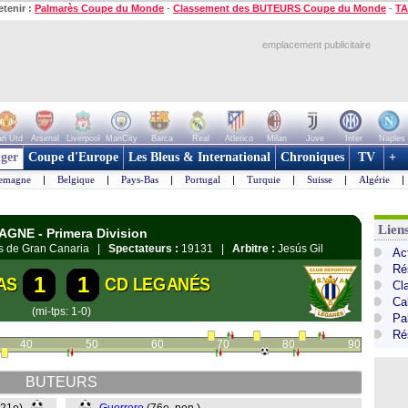
etenir :
Palmarès Coupe du Monde
-
Classement des BUTEURS Coupe du Monde
-
TA
emplacement publicitaire
n Utd
Arsenal
Liverpool
ManCity
Barca
Real
Atletico
Milan
Juve
Inter
Naples
ger
Coupe d'Europe
Les Bleus & International
Chroniques
TV
+
lemagne
|
Belgique
|
Pays-Bas
|
Portugal
|
Turquie
|
Suisse
|
Algérie
|
Lien
AGNE - Primera Division
as de Gran Canaria |
Spectateurs :
19131 |
Arbitre :
Jesús Gil
Ac
Ré
1
1
AS
CD LEGANÉS
Cl
Cal
(mi-tps: 1-0)
Pa
Ré
40
50
60
70
80
90
BUTEURS