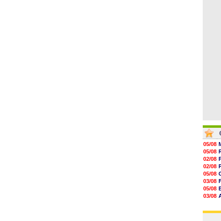
07/08
14h14
13h59
13h55
13h48
13h30
12h49
05/08
05/08
02/08
02/08
05/08
03/08
05/08
03/08
03/08
03/08