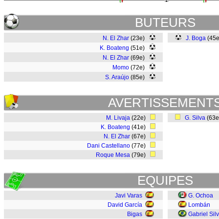
BUTEURS
N. El Zhar
(23e)
J. Boga
(45
K. Boateng
(51e)
N. El Zhar
(69e)
Momo
(72e)
S. Araújo
(85e)
AVERTISSEMENT
M. Livaja
(22e)
G. Silva
(63
K. Boateng
(41e)
N. El Zhar
(67e)
Dani Castellano
(77e)
Roque Mesa
(79e)
EQUIPES
Javi Varas
G. Ochoa
David García
Lombán
Bigas
Gabriel Sil