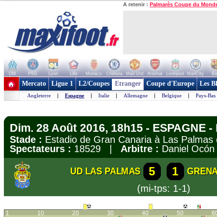
A retenir :
Palmarès Coupe du Mond
OM
PSG
Lyon
Lille
Monaco
Chelsea
Man Utd
Arsenal
Liverpool
ManCity
Ba
+ de clubs
Mercato
Ligue 1
L2/Coupes
Etranger
Coupe d'Europe
Les B
Angleterre
|
Espagne
|
Italie
|
Allemagne
|
Belgique
|
Pays-Bas
Dim. 28 Août 2016, 18h15 - ESPAGNE - 
Stade :
Estadio de Gran Canaria à Las Palma
Spectateurs :
18529 |
Arbitre :
Daniel Ocón
5
1
UD LAS PALMAS
GREN
(mi-tps: 1-1)
1
10
20
30
40
50
6