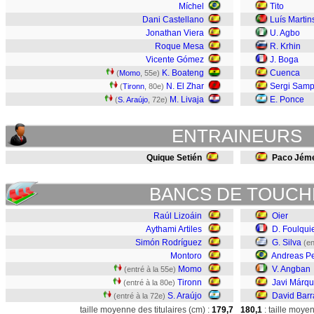
Míchel
Tito
Dani Castellano
Luís Martin
Jonathan Viera
U. Agbo
Roque Mesa
R. Krhin
Vicente Gómez
J. Boga
K. Boateng
Cuenca
(
Momo
, 55e)
N. El Zhar
Sergi Samp
(
Tironn
, 80e)
M. Livaja
E. Ponce
(
S. Araújo
, 72e)
ENTRAINEURS
Quique Setién
Paco Jém
BANCS DE TOUCH
Raúl Lizoáin
Oier
Aythami Artiles
D. Foulqui
Simón Rodríguez
G. Silva
(en
Montoro
Andreas Pe
Momo
V. Angban
(entré à la 55e)
Tironn
Javi Márq
(entré à la 80e)
S. Araújo
David Barr
(entré à la 72e)
taille moyenne des titulaires (cm) :
179,7
180,1
: taille moye