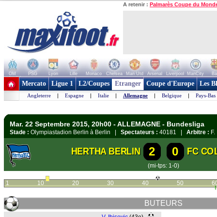
A retenir :
Palmarès Coupe du Mond
OM
PSG
Lyon
Lille
Monaco
Chelsea
Man Utd
Arsenal
Liverpool
ManCity
Ba
+ de clubs
Mercato
Ligue 1
L2/Coupes
Etranger
Coupe d'Europe
Les B
Angleterre
|
Espagne
|
Italie
|
Allemagne
|
Belgique
|
Pays-Bas
Mar. 22 Septembre 2015, 20h00 - ALLEMAGNE - Bundesliga
Stade :
Olympiastadion Berlin à Berlin |
Spectateurs :
40181 |
Arbitre :
F.
2
0
HERTHA BERLIN
FC CO
(mi-tps: 1-0)
1
10
20
30
40
50
6
BUTEURS