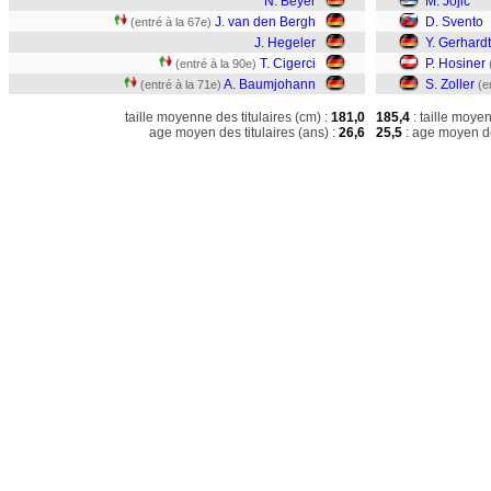
N. Beyer
M. Jojic
J. van den Bergh
D. Svento
(entré à la 67e)
J. Hegeler
Y. Gerhardt
T. Cigerci
P. Hosiner
(entré à la 90e)
A. Baumjohann
S. Zoller
(entré à la 71e)
(e
taille moyenne des titulaires (cm) :
181,0
185,4
: taille moye
age moyen des titulaires (ans) :
26,6
25,5
: age moyen de