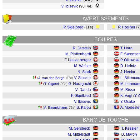
V. Ibisevic
(43e)
V. Ibisevic
(90+4e)
AVERTISSEMENTS
P. Skjelbred
(11e)
P. Hosiner
(
EQUIPES
R. Jarstein
T. Horn
M. Plattenhardt
F. Sørense
F. Lustenberger
P. Olkowski
M. Weiser
D. Heintz
N. Stark
J. Hector
V. Stocker
L. Bittencou
(
J. van den Bergh
, 67e)
G. Haraguchi
M. Lehman
(
T. Cigerci
, 90e)
V. Darida
M. Risse
P. Skjelbred
K. Vogt
(
Y. 
V. Ibisevic
Y. Osako
S. Kalou
A. Modeste
(
A. Baumjohann
, 71e)
BANC DE TOUCHE
M. Gersbeck
T. Kessler
M. Mittelstädt
D. Maroh