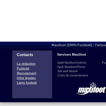
Maxifoot (100% Football) : l'actua
Services Maxifoot
Contacts
Appli Maxifoot Android
Flu
La rédaction
Appli Maxifoot iPhone
Publicité
Site web Mobile
Recrutement
Choix de consentement
Infos légales
Liens football