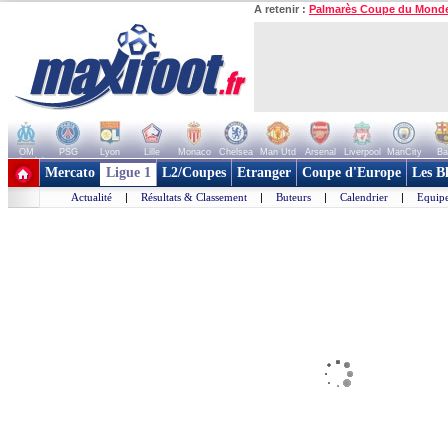
A retenir :
Palmarès Coupe du Mond
OM
PSG
Lyon
Lille
Monaco
Chelsea
Man Utd
Arsenal
Liverpool
ManCity
Ba
+ de clubs
Mercato
Ligue 1
L2/Coupes
Etranger
Coupe d'Europe
Les B
Actualité
|
Résultats & Classement
|
Buteurs
|
Calendrier
|
Equipe