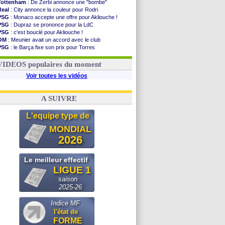
Tottenham
: De Zerbi annonce une "bombe"
Real
: City annonce la couleur pour Rodri
PSG
: Monaco accepte une offre pour Akliouche !
PSG
: Dupraz se prononce pour la LdC
PSG
: c'est bouclé pour Akliouche !
OM
: Meunier avait un accord avec le club
PSG
: le Barça fixe son prix pour Torres
OM
: accord de principe entre Rulli et Man City
Barça
: Torres souhaite rejoindre le PSG !
VIDEOS populaires du moment
Voir toutes les vidéos
A SUIVRE
L'equipe type de
MONDIAL
2026
Le meilleur effectif
LIGUE 1
saison
2025-26
Indice MF :
l'état de
FORME