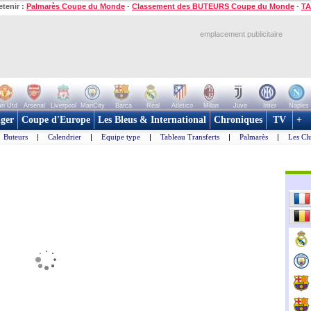
etenir :
Palmarès Coupe du Monde
-
Classement des BUTEURS Coupe du Monde
-
TA
emplacement publicitaire
n Utd
Arsenal
Liverpool
ManCity
Barca
Real
Atletico
Milan
Juve
Inter
Naples
ger
Coupe d'Europe
Les Bleus & International
Chroniques
TV
+
Buteurs
|
Calendrier
|
Equipe type
|
Tableau Transferts
|
Palmarès
|
Les Cl