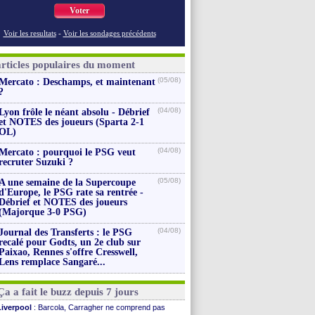
Voter
Voir les resultats
-
Voir les sondages précédents
articles populaires du moment
(05/08)
Mercato : Deschamps, et maintenant
?
(04/08)
Lyon frôle le néant absolu - Débrief
et NOTES des joueurs (Sparta 2-1
OL)
(04/08)
Mercato : pourquoi le PSG veut
recruter Suzuki ?
(05/08)
A une semaine de la Supercoupe
d'Europe, le PSG rate sa rentrée -
Débrief et NOTES des joueurs
(Majorque 3-0 PSG)
(04/08)
Journal des Transferts : le PSG
recalé pour Godts, un 2e club sur
Paixao, Rennes s'offre Cresswell,
Lens remplace Sangaré...
Ça a fait le buzz depuis 7 jours
Liverpool
: Barcola, Carragher ne comprend pas