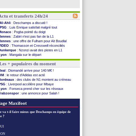
Actu et transferts 24h/24
Al-Ahli
: Deschamps a discuté !
PSG
: Luis Enrique satisfait malgré tout
Monaco
: Pogba pointé du doigt
Rennes
: Zabiri n'est pas fan de la L1
Rennes
: une offre de Fulham pour Aït Boudlal
VIDEO
: Thomasson et Cresswell réconciliés
Dunkerque
: Nzonzi avait des pistes en L1
Lyon
: Mangala sur le départ
Amical
: Arsenal s'incline face au Real Betis
Les + populaires du moment
Amical
: lourde défaite pour le PSG
Man City
: Maresca flou pour Reijnders
Real
: Diomandé arrive pour 140 M€ !
LdC
: Fenerbahçe prend une belle option
OM
: le retour d'Adidas est acté
Al-Diriyah
: Mbemba arrive libre (officiel)
Bordeaux
: des clubs de N1 montent au créneau
Atletico
: le plan d'Alvarez à son retour
PSG
: Liverpool accélère pour Mbaye
Amical
: premier succès pour Brest
Lyon
: Fonseca prend cher sur les réseaux
VIDEO
: le joli but de Greenwood avec le Fener !
Trabzonspor
: une annonce pour Salah !
CdM 2030
: une promesse d'Infantino au Maroc ...
EdF
: Infantino complimente Mbappé
PSG
: la compo pour le premier match amical
Nice
: 3 joueurs écartés du groupe pro
age Maxifoot
Newcastle
: Jaissle est le nouveau coach (off.)
Real
: une nouvelle offre pour Vinicius
e va t-il faire mieux que Deschamps en équipe de
Amical
: l'OM domine Al-Shahaniya
e ?
Monaco
: Cabral a prolongé (officiel)
Atletico
: Molina va signer à la Roma
UI
Real
: Diomandé arrive pour 140 M€ !
NON
Voir les brèves précédentes