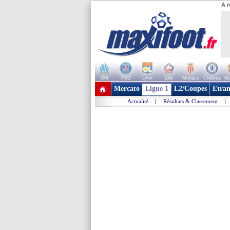
A r
OM
PSG
Lyon
Lille
Monaco
Chelsea
Ma
+ de clubs
Mercato
Ligue 1
L2/Coupes
Etran
Actualité
|
Résultats & Classement
|