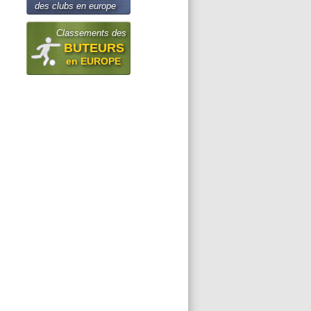
des clubs en europe
Classements des
BUTEURS
en EUROPE