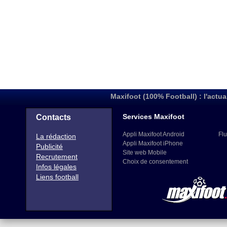
Maxifoot (100% Football) : l'actua
Services Maxifoot
Contacts
Appli Maxifoot Android
Flu
La rédaction
Appli Maxifoot iPhone
Publicité
Site web Mobile
Recrutement
Choix de consentement
Infos légales
Liens football