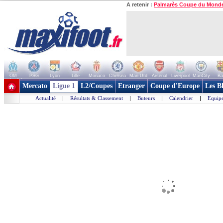
A retenir :
Palmarès Coupe du Mond
OM
PSG
Lyon
Lille
Monaco
Chelsea
Man Utd
Arsenal
Liverpool
ManCity
Ba
+ de clubs
Mercato
Ligue 1
L2/Coupes
Etranger
Coupe d'Europe
Les B
Actualité
|
Résultats & Classement
|
Buteurs
|
Calendrier
|
Equipe