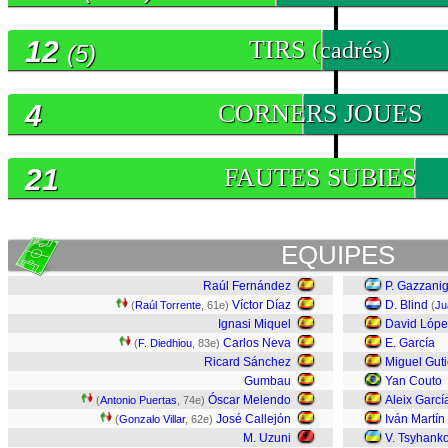
12
TIRS
(cadrés)
(5)
4
CORNERS JOUES
21
FAUTES SUBIES
EQUIPES
Raúl Fernández
P. Gazzani
Víctor Díaz
D. Blind
(
Raúl Torrente
, 61e)
(
Ju
Ignasi Miquel
David Lópe
Carlos Neva
E. García
(
F. Diedhiou
, 83e)
Ricard Sánchez
Miguel Guti
Gumbau
Yan Couto
Óscar Melendo
Aleix Garcí
(
Antonio Puertas
, 74e)
José Callejón
Iván Martín
(
Gonzalo Villar
, 62e)
M. Uzuni
V. Tsyhank