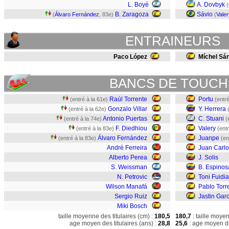
L. Boyé
A. Dovbyk
(
B. Zaragoza
Sávio
(
Álvaro Fernández
, 83e)
(
Valer
ENTRAINEURS
Paco López
Míchel Sá
BANCS DE TOUCH
Raúl Torrente
Portu
(entré à la 61e)
(entré
Gonzalo Villar
Y. Herrera
(entré à la 62e)
Antonio Puertas
C. Stuani
(entré à la 74e)
(
F. Diedhiou
Valery
(entré à la 83e)
(ent
Álvaro Fernández
Juanpe
(entré à la 83e)
(en
André Ferreira
Juan Carlo
Alberto Perea
J. Solis
S. Weissman
B. Espinos
N. Petrovic
Toni Fuidi
Wilson Manafá
Pablo Torr
Sergio Ruiz
Jastin Gar
Miki Bosch
taille moyenne des titulaires (cm) :
180,5
180,7
: taille moye
age moyen des titulaires (ans) :
28,8
25,6
: age moyen de