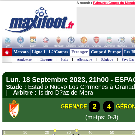
A retenir :
Palmarès Coupe du Mond
OM
PSG
Lyon
Lille
Monaco
Chelsea
Man Utd
Arsenal
Liverpool
ManCity
Ba
+ de clubs
Mercato
Ligue 1
L2/Coupes
Etranger
Coupe d'Europe
Les B
Angleterre
|
Espagne
|
Italie
|
Allemagne
|
Belgique
|
Pays-Bas
Lun. 18 Septembre 2023, 21h00 - ESPA
Stade :
Estadio Nuevo Los C?rmenes à Gran
|
Arbitre :
Isidro D?az de Mera
2
4
GRENADE
GÉRON
(mi-tps: 0-3)
1
10
20
30
40
50
6