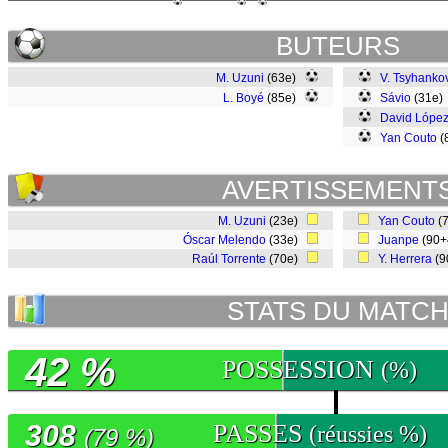
BUTEURS
M. Uzuni
(63e)
V. Tsyhanko
L. Boyé
(85e)
Sávio
(31e
David Lópe
Yan Couto
(
AVERTISSEMENT
M. Uzuni
(23e)
Yan Couto
(
Óscar Melendo
(33e)
Juanpe
(90
Raúl Torrente
(70e)
Y. Herrera
(9
STATS DU MATC
42 %
POSSESSION
(%)
308
PASSES
(réussies %)
(79 %)