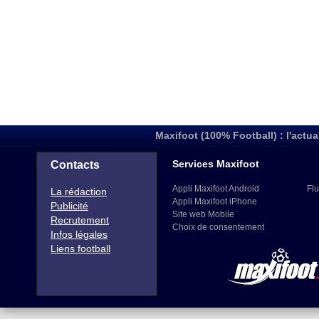
Maxifoot (100% Football) : l'actua
Services Maxifoot
Contacts
Appli Maxifoot Android
Flu
La rédaction
Appli Maxifoot iPhone
Publicité
Site web Mobile
Recrutement
Choix de consentement
Infos légales
Liens football