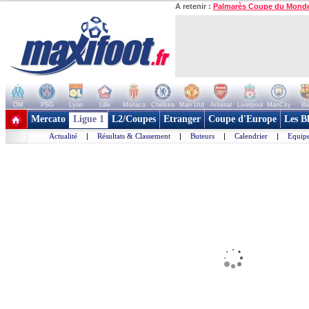
A retenir :
Palmarès Coupe du Mond
OM
PSG
Lyon
Lille
Monaco
Chelsea
Man Utd
Arsenal
Liverpool
ManCity
Ba
+ de clubs
Mercato
Ligue 1
L2/Coupes
Etranger
Coupe d'Europe
Les B
Actualité
|
Résultats & Classement
|
Buteurs
|
Calendrier
|
Equipe