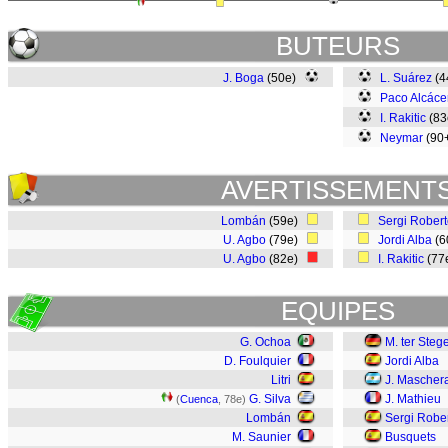
BUTEURS
J. Boga
(50e)
L. Suárez
(4
Paco Alcáce
I. Rakitic
(8
Neymar
(90
AVERTISSEMENT
Lombán
(59e)
Sergi Rober
U. Agbo
(79e)
Jordi Alba
(6
U. Agbo
(82e)
I. Rakitic
(77
EQUIPES
G. Ochoa
M. ter Steg
D. Foulquier
Jordi Alba
Litri
J. Mascher
G. Silva
J. Mathieu
(
Cuenca
, 78e)
Lombán
Sergi Robe
M. Saunier
Busquets