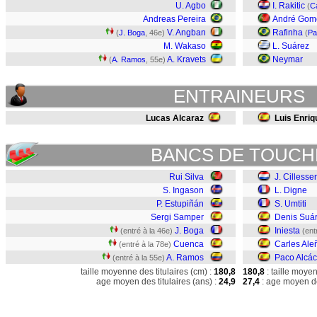
U. Agbo
I. Rakitic
(
C
Andreas Pereira
André Gom
V. Angban
Rafinha
(
J. Boga
, 46e)
(
Pa
M. Wakaso
L. Suárez
A. Kravets
Neymar
(
A. Ramos
, 55e)
ENTRAINEURS
Lucas Alcaraz
Luis Enriq
BANCS DE TOUCH
Rui Silva
J. Cillesse
S. Ingason
L. Digne
P. Estupiñán
S. Umtiti
Sergi Samper
Denis Suá
J. Boga
Iniesta
(entré à la 46e)
(ent
Cuenca
Carles Ale
(entré à la 78e)
A. Ramos
Paco Alcác
(entré à la 55e)
taille moyenne des titulaires (cm) :
180,8
180,8
: taille moye
age moyen des titulaires (ans) :
24,9
27,4
: age moyen de