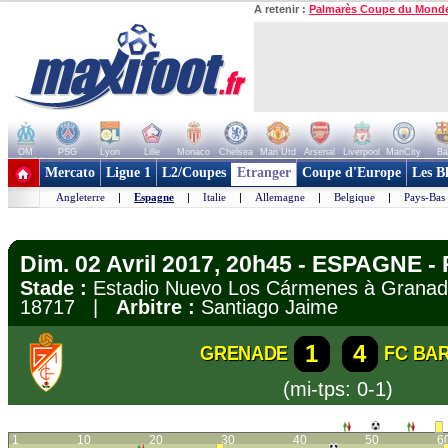
A retenir :
Palmarès Coupe du Mond
OM
PSG
Lyon
Lille
Monaco
Chelsea
Man Utd
Arsenal
Liverpool
ManCity
Ba
+ de clubs
Mercato
Ligue 1
L2/Coupes
Etranger
Coupe d'Europe
Les B
Angleterre
|
Espagne
|
Italie
|
Allemagne
|
Belgique
|
Pays-Bas
Dim. 02 Avril 2017, 20h45 - ESPAGNE - 
Stade :
Estadio Nuevo Los Cármenes à Gran
18717 |
Arbitre :
Santiago Jaime
1
4
GRENADE
FC BA
(mi-tps: 0-1)
1
10
20
30
40
50
6