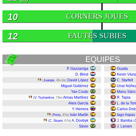
10
CORNERS JOUES
12
FAUTES SUBIES
EQUIPES
P. Gazzaniga
Guaita
D. Blind
Kevin Váz
David López
C. Starfelt
(
Juanpe
, 45+2e)
Miguel Gutiérrez
Unai Núñe
Yan Couto
Manu Sánc
Arnau Martínez
R. Tapia
(
V. Tsyhankov
, 79e)
Aleix García
L. de la Tor
Y. Herrera
Carlos Dot
Iván Martín
Iago Aspas
(
Portu
, 67e)
A. Dovbyk
J. Bamba
(
C. Stuani
, 67e)
(
Sávio
J. Larsen