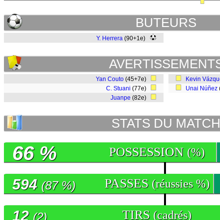
BUTEURS
Y. Herrera
(90+1e)
AVERTISSEMENT
Yan Couto
(45+7e)
Kevin Vázqu
C. Stuani
(77e)
Unai Núñez
Juanpe
(82e)
STATS DU MATC
66 %
POSSESSION
(%)
594
PASSES
(réussies %)
(87 %)
12
TIRS
(cadrés)
(2)