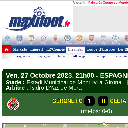
A retenir :
Palmarès Coupe du Mond
OM
PSG
Lyon
Lille
Monaco
Chelsea
Man Utd
Arsenal
Liverpool
ManCity
Ba
+ de clubs
Mercato
Ligue 1
L2/Coupes
Etranger
Coupe d'Europe
Les B
Angleterre
|
Espagne
|
Italie
|
Allemagne
|
Belgique
|
Pays-Bas
Ven. 27 Octobre 2023, 21h00 - ESPAGNE
Stade :
Estadi Municipal de Montilivi à Girona
Arbitre :
Isidro D?az de Mera
1
0
GÉRONE FC
CELTA
(mi-tps: 0-0)
1
10
20
30
40
50
6