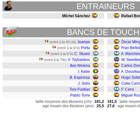
ENTRAINEURS
Míchel Sánchez
Rafael Ben
BANCS DE TOUCH
Juanpe
Óscar Min
(entré à la 45+2e)
Portu
Fran Beltr
(entré à la 67e)
C. Stuani
A. Marches
(entré à la 67e)
V. Tsyhankov
W. Swedbe
(entré à la 79e)
Iker Almena
Carlos Do
I. Kebe
A. Douvika
B. Espinosa
Hugo Sote
J. Solis
Coke Carri
Toni Fuidias
F. Cervi
Pablo Torre
Miguel Ro
taille moyenne des titulaires (cm) :
181,2
181,5
: taille moye
age moyen des titulaires (ans) :
25,5
27,6
: age moyen de