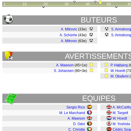
1
10
20
30
40
50
6
BUTEURS
A. Mitrovic
(33e)
S. Armstron
A. Schürrle
(43e)
S. Armstron
A. Mitrovic
(63e)
AVERTISSEMENT
A. Mawson
(45+1e)
P. Højbjerg
(
S. Johansen
(90+3e)
W. Hoedt
(7
M. Obafemi
(
EQUIPES
Sergio Rico
A. McCarth
M. Le Marchand
M. Targett
A. Mawson
W. Hoedt
D. Odoi
M. Yoshida
C. Christie
Cédric Soa