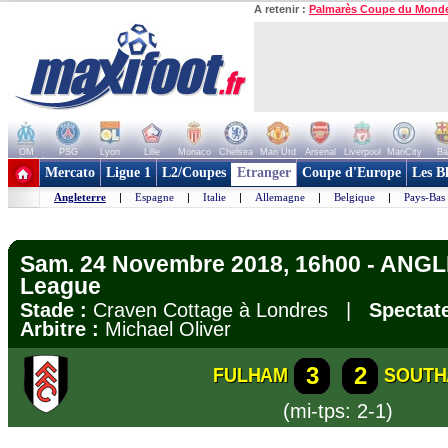
A retenir :
Palmarès Coupe du Mond
OM
PSG
Lyon
Lille
Monaco
Chelsea
Man Utd
Arsenal
Liverpool
ManCity
Ba
+ de clubs
Mercato
Ligue 1
L2/Coupes
Etranger
Coupe d'Europe
Les B
Angleterre
|
Espagne
|
Italie
|
Allemagne
|
Belgique
|
Pays-Bas
Sam. 24 Novembre 2018, 16h00 - ANG
League
Stade :
Craven Cottage à Londres |
Spectate
Arbitre :
Michael Oliver
3
2
FULHAM
SOUTH
(mi-tps: 2-1)