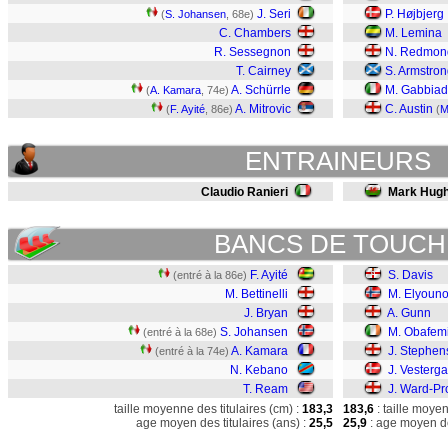
J. Seri
P. Højbjerg
(
S. Johansen
, 68e)
C. Chambers
M. Lemina
R. Sessegnon
N. Redmon
T. Cairney
S. Armstro
A. Schürrle
M. Gabbiad
(
A. Kamara
, 74e)
A. Mitrovic
C. Austin
(
F. Ayité
, 86e)
(
M
ENTRAINEURS
Claudio Ranieri
Mark Hug
BANCS DE TOUCH
F. Ayité
S. Davis
(entré à la 86e)
M. Bettinelli
M. Elyouno
J. Bryan
A. Gunn
S. Johansen
M. Obafem
(entré à la 68e)
A. Kamara
J. Stephen
(entré à la 74e)
N. Kebano
J. Vesterg
T. Ream
J. Ward-P
taille moyenne des titulaires (cm) :
183,3
183,6
: taille moye
age moyen des titulaires (ans) :
25,5
25,9
: age moyen de