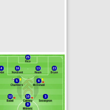
25
Rico
4
16
13
23
doi
Nordtveit
Ream
Bryan
5
6
>
Chambers
McDonald
Banc des remplaçants
Fulham
bricio
12
10
3
>
>
ité
Babel
Cairney
Sessegnon
ristie
9
e Marchand
Mitrovic