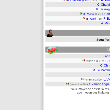
K. McDo
(
A. Zambo Anguissa
, 62e)
C. Cham
R. Sesse
T. Cai
(
L. Vietto
, 80e)
R. B
(
F. Ayité
, 71e)
A. Mitr
Scott Par
B
Fabr
F. A
(entré à la 71e)
C. Chri
M. Le March
J. 
L. Vi
(entré à la 80e)
A. Zambo Angui
(entré à la 62e)
taille moyenne des titulaires 
age moyen des titulaires 