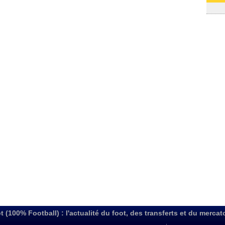
03/08
t (100% Football) : l'actualité du foot, des transferts et du mercat