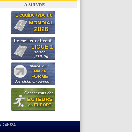
FIFA
: Infantino sollicite Trump
A SUIVRE
L'equipe type de
MONDIAL
2026
Le meilleur effectif
LIGUE 1
saison
2025-26
Indice MF :
l'état de
FORME
des clubs en europe
Classements des
BUTEURS
en EUROPE
o 24h/24