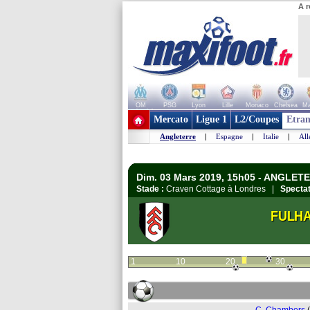
A r
OM
PSG
Lyon
Lille
Monaco
Chelsea
Ma
+ de clubs
Mercato
Ligue 1
L2/Coupes
Etran
Angleterre
|
Espagne
|
Italie
|
Al
Dim. 03 Mars 2019, 15h05 - ANGLET
Stade :
Craven Cottage à Londres |
Spectat
FULH
1
10
20
30