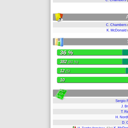
C. Chambers
C. Chambers
K. McDonald
36 %
382
(81 %)
12
(5)
10
Sergio 
J. B
T. 
H. Nordt
D. 