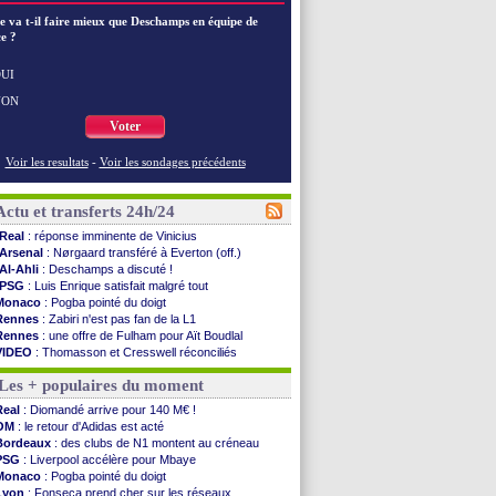
e va t-il faire mieux que Deschamps en équipe de
e ?
UI
NON
Voter
Voir les resultats
-
Voir les sondages précédents
Actu et transferts 24h/24
Real
: réponse imminente de Vinicius
Arsenal
: Nørgaard transféré à Everton (off.)
Al-Ahli
: Deschamps a discuté !
PSG
: Luis Enrique satisfait malgré tout
Monaco
: Pogba pointé du doigt
Rennes
: Zabiri n'est pas fan de la L1
Rennes
: une offre de Fulham pour Aït Boudlal
VIDEO
: Thomasson et Cresswell réconciliés
Dunkerque
: Nzonzi avait des pistes en L1
Les + populaires du moment
Lyon
: Mangala sur le départ
Amical
: Arsenal s'incline face au Real Betis
Real
: Diomandé arrive pour 140 M€ !
Amical
: lourde défaite pour le PSG
OM
: le retour d'Adidas est acté
Man City
: Maresca flou pour Reijnders
Bordeaux
: des clubs de N1 montent au créneau
LdC
: Fenerbahçe prend une belle option
PSG
: Liverpool accélère pour Mbaye
Al-Diriyah
: Mbemba arrive libre (officiel)
Monaco
: Pogba pointé du doigt
Atletico
: le plan d'Alvarez à son retour
Lyon
: Fonseca prend cher sur les réseaux