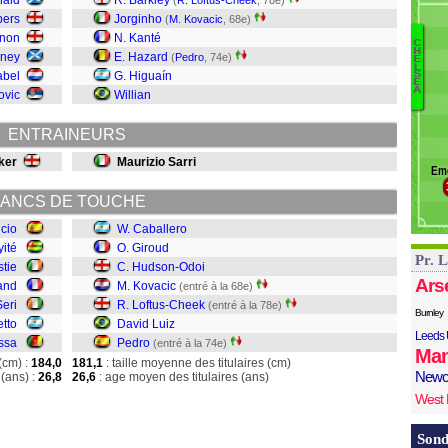
nald
R. Barkley
(
R. Loftus-Cheek
, 78e)
Se
bers
Jorginho
(
M. Kovacic
, 68e)
Vi
gnon
N. Kanté
C
H
rney
E. Hazard
(
Pedro
, 74e)
E
C
L
abel
G. Higuaín
S
G
E
A
ovic
Willian
H
K
ENTRAINEURS
L
D
ker
Maurizio Sarri
Em
Pe
ANCS DE TOUCHE
icio
W. Caballero
yité
O. Giroud
Pr. 
stie
C. Hudson-Odoi
Ars
and
M. Kovacic
(entré à la 68e)
Seri
R. Loftus-Cheek
(entré à la 78e)
Burnley
etto
David Luiz
Leeds 
ssa
Pedro
(entré à la 74e)
Man
(cm) :
184,0
181,1
: taille moyenne des titulaires (cm)
Newc
(ans) :
26,8
26,6
: age moyen des titulaires (ans)
West
Sond