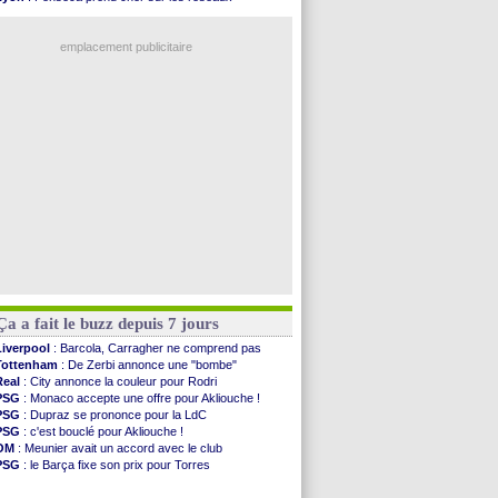
Amical
: premier succès pour Brest
Trabzonspor
: une annonce pour Salah !
VIDEO
: le joli but de Greenwood avec le Fener !
EdF
: Infantino complimente Mbappé
CdM 2030
: une promesse d'Infantino au Maroc ...
emplacement publicitaire
PSG
: la compo pour le premier match amical
Newcastle
: Jaissle est le nouveau coach (off.)
Real
: une nouvelle offre pour Vinicius
Amical
: l'OM domine Al-Shahaniya
Monaco
: Cabral a prolongé (officiel)
Voir les brèves précédentes
Ça a fait le buzz depuis 7 jours
Liverpool
: Barcola, Carragher ne comprend pas
Tottenham
: De Zerbi annonce une "bombe"
Real
: City annonce la couleur pour Rodri
PSG
: Monaco accepte une offre pour Akliouche !
PSG
: Dupraz se prononce pour la LdC
PSG
: c'est bouclé pour Akliouche !
OM
: Meunier avait un accord avec le club
PSG
: le Barça fixe son prix pour Torres
Barça
: Torres souhaite rejoindre le PSG !