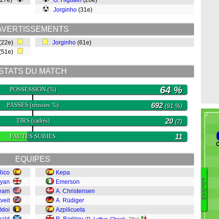
(27e)
G. Higuaín
(20e)
Jorginho
(31e)
AVERTISSEMENTS
(22e)
Jorginho
(61e)
(51e)
STATS DU MATCH
64 %
POSSESSION
(%)
PASSES
692
(réussies %)
(91 %)
TIRS
20
(cadrés)
(7)
FAUTES SUBIES
11
O
EQUIPES
Rico
Kepa
F
ryan
Emerson
U
Fa
L
Ream
A. Christensen
H
A
Ay
M
veit
A. Rüdiger
Ch
Odoi
Azpilicueta
L