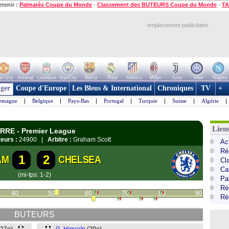
etenir :
Palmarès Coupe du Monde
-
Classement des BUTEURS Coupe du Monde
-
TA
emplacement publicitaire
n Utd
Arsenal
Liverpool
ManCity
Barca
Real
Atletico
Milan
Juve
Inter
Naples
ger
Coupe d'Europe
Les Bleus & International
Chroniques
TV
+
lemagne
|
Belgique
|
Pays-Bas
|
Portugal
|
Turquie
|
Suisse
|
Algérie
|
Lien
ERRE - Premier League
eurs :
24900 |
Arbitre :
Graham Scott
Ac
Ré
1
2
AM
CHELSEA
Cl
Ca
(mi-tps: 1-2)
Pa
Ré
40
50
60
70
80
90
Ré
BUTEURS