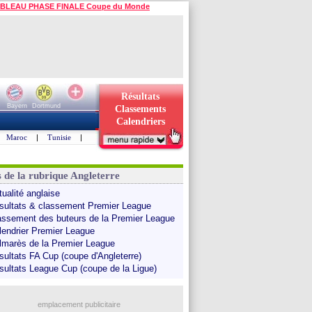
BLEAU PHASE FINALE Coupe du Monde
Résultats
Bayern
Dortmund
Classements
Calendriers
Maroc
|
Tunisie
|
s de la rubrique Angleterre
tualité anglaise
sultats & classement Premier League
assement des buteurs de la Premier League
lendrier Premier League
lmarès de la Premier League
sultats FA Cup (coupe d'Angleterre)
sultats League Cup (coupe de la Ligue)
emplacement publicitaire