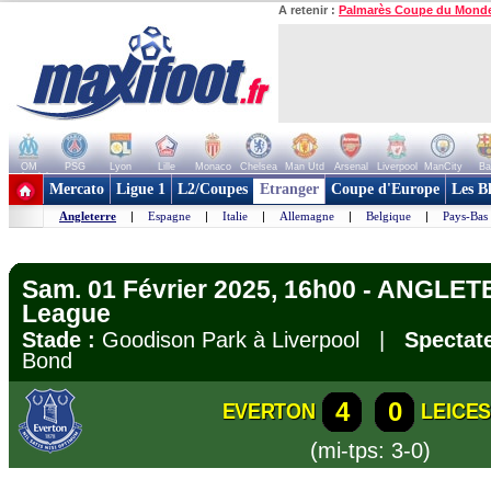
A retenir :
Palmarès Coupe du Mond
OM
PSG
Lyon
Lille
Monaco
Chelsea
Man Utd
Arsenal
Liverpool
ManCity
Ba
+ de clubs
Mercato
Ligue 1
L2/Coupes
Etranger
Coupe d'Europe
Les B
Angleterre
|
Espagne
|
Italie
|
Allemagne
|
Belgique
|
Pays-Bas
Sam. 01 Février 2025, 16h00 - ANGLET
League
Stade :
Goodison Park à Liverpool |
Spectate
Bond
4
0
EVERTON
LEICES
(mi-tps: 3-0)