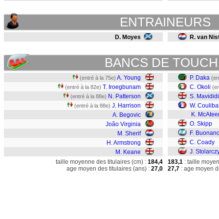
ENTRAINEURS
D. Moyes
R. van Nist
BANCS DE TOUCH
A. Young
P. Daka
(entré à la 75e)
(en
T. Iroegbunam
C. Okoli
(entré à la 82e)
(en
N. Patterson
S. Mavididi
(entré à la 88e)
J. Harrison
W. Couliba
(entré à la 88e)
K. McAtee
A. Begovic
O. Skipp
João Virginia
F. Buonano
M. Sherif
C. Coady
H. Armstrong
J. Stolarcz
M. Keane
taille moyenne des titulaires (cm) :
184,4
183,1
: taille moye
age moyen des titulaires (ans) :
27,0
27,7
: age moyen de