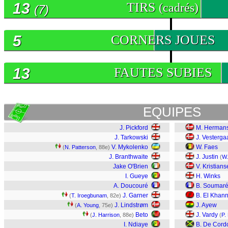
13
TIRS
(cadrés)
(7)
5
CORNERS JOUES
13
FAUTES SUBIES
EQUIPES
J. Pickford
M. Herman
J. Tarkowski
J. Vesterga
V. Mykolenko
W. Faes
(
N. Patterson
, 88e)
J. Branthwaite
J. Justin
(
W.
Jake O'Brien
V. Kristian
I. Gueye
H. Winks
A. Doucouré
B. Soumar
J. Garner
B. El Khan
(
T. Iroegbunam
, 82e)
J. Lindstrøm
J. Ayew
(
A. Young
, 75e)
Beto
J. Vardy
(
J. Harrison
, 88e)
(
P.
I. Ndiaye
B. De Cord