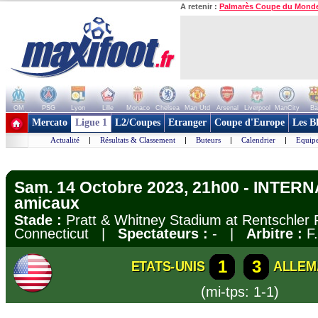
A retenir :
Palmarès Coupe du Mond
OM
PSG
Lyon
Lille
Monaco
Chelsea
Man Utd
Arsenal
Liverpool
ManCity
Ba
+ de clubs
Mercato
Ligue 1
L2/Coupes
Etranger
Coupe d'Europe
Les B
Actualité
|
Résultats & Classement
|
Buteurs
|
Calendrier
|
Equipe
Sam. 14 Octobre 2023, 21h00 - INTER
amicaux
Stade :
Pratt & Whitney Stadium at Rentschler F
Connecticut |
Spectateurs :
- |
Arbitre :
F.
1
3
ETATS-UNIS
ALLEM
(mi-tps: 1-1)