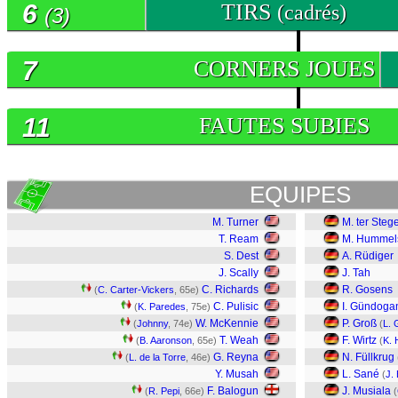
6
TIRS
(cadrés)
(3)
7
CORNERS JOUES
11
FAUTES SUBIES
EQUIPES
M. Turner
M. ter Steg
T. Ream
M. Hummel
S. Dest
A. Rüdiger
J. Scally
J. Tah
C. Richards
R. Gosens
(
C. Carter-Vickers
, 65e)
C. Pulisic
I. Gündoga
(
K. Paredes
, 75e)
W. McKennie
P. Groß
(
Johnny
, 74e)
(
L. 
T. Weah
F. Wirtz
(
B. Aaronson
, 65e)
(
K. 
G. Reyna
N. Füllkrug
(
L. de la Torre
, 46e)
Y. Musah
L. Sané
(
J.
F. Balogun
J. Musiala
(
R. Pepi
, 66e)
(