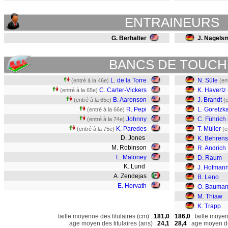
ENTRAINEURS
G. Berhalter
J. Nagels
BANCS DE TOUCH
L. de la Torre
N. Süle
(entré à la 46e)
(en
C. Carter-Vickers
K. Havertz
(entré à la 65e)
B. Aaronson
J. Brandt
(entré à la 65e)
(
R. Pepi
L. Goretzk
(entré à la 66e)
Johnny
C. Führich
(entré à la 74e)
K. Paredes
T. Müller
(entré à la 75e)
(e
D. Jones
K. Behrens
M. Robinson
R. Andrich
L. Maloney
D. Raum
K. Lund
J. Hofman
A. Zendejas
B. Leno
E. Horvath
O. Bauma
M. Thiaw
K. Trapp
taille moyenne des titulaires (cm) :
181,0
186,0
: taille moye
age moyen des titulaires (ans) :
24,1
28,4
: age moyen de