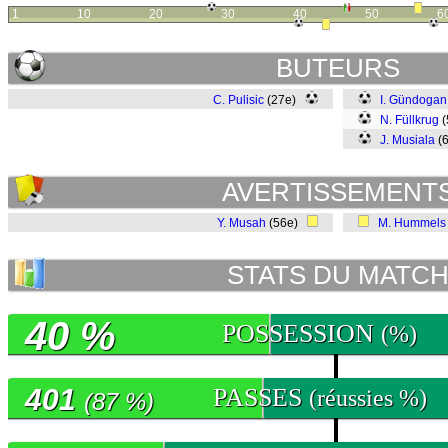
1
10
20
30
40
50
6
BUTEURS
C. Pulisic
(27e)
I. Gündogan
N. Füllkrug
(
J. Musiala
(
AVERTISSEMENT
Y. Musah
(56e)
M. Hummels
STATS DU MATC
40 %
POSSESSION
(%)
401
PASSES
(réussies %)
(87 %)