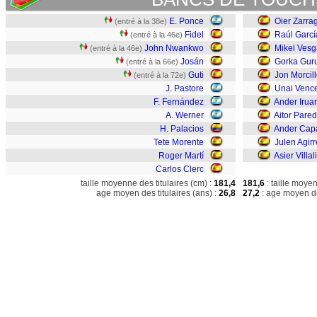
E. Ponce
Oier Zarra
(entré à la 38e)
Fidel
Raúl Garcí
(entré à la 46e)
John Nwankwo
Mikel Vesg
(entré à la 46e)
Josán
Gorka Gur
(entré à la 66e)
Guti
Jon Morcil
(entré à la 72e)
J. Pastore
Unai Venc
F. Fernández
Ander Irua
A. Werner
Aitor Pare
H. Palacios
Ander Cap
Tete Morente
Julen Agir
Roger Martí
Asier Villal
Carlos Clerc
taille moyenne des titulaires (cm) :
181,4
181,6
: taille moye
age moyen des titulaires (ans) :
26,8
27,2
: age moyen de