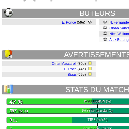
BUTEURS
E. Ponce
(59e)
N. Fernánde
Oihan Sance
Nico Willia
Álex Bereng
AVERTISSEMENT
Omar Mascarell
(30e)
E. Roco
(44e)
Bigas
(69e)
STATS DU MATC
47 %
POSSESSION
(%)
387
PASSES
(réussies %)
(82 %)
9
TIRS
(cadrés)
(2)
CORNERS JOUES