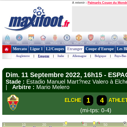
A retenir :
Palmarès Coupe du Mond
OM
PSG
Lyon
Lille
Monaco
Chelsea
Man Utd
Arsenal
Liverpool
ManCity
Ba
+ de clubs
Mercato
Ligue 1
L2/Coupes
Etranger
Coupe d'Europe
Les B
Angleterre
|
Espagne
|
Italie
|
Allemagne
|
Belgique
|
Pays-Bas
Dim. 11 Septembre 2022, 16h15 - ESPA
Stade :
Estadio Manuel Mart?nez Valero à El
|
Arbitre :
Mario Melero
1
4
ELCHE
ATHLET
(mi-tps: 0-4)
1
10
20
30
40
50
6