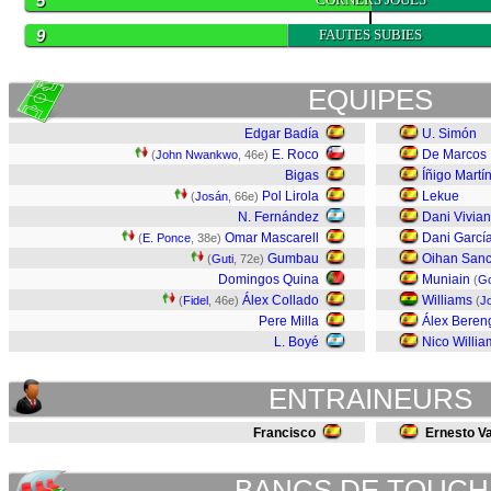
5
9
FAUTES SUBIES
EQUIPES
Edgar Badía
U. Simón
E. Roco
De Marcos
(
John Nwankwo
, 46e)
Bigas
Íñigo Martí
Pol Lirola
Lekue
(
Josán
, 66e)
N. Fernández
Dani Vivian
Omar Mascarell
Dani Garcí
(
E. Ponce
, 38e)
Gumbau
Oihan Sanc
(
Guti
, 72e)
Domingos Quina
Muniain
(
Go
Álex Collado
Williams
(
Fidel
, 46e)
(
Jo
Pere Milla
Álex Beren
L. Boyé
Nico Willia
ENTRAINEURS
Francisco
Ernesto V
BANCS DE TOUCH