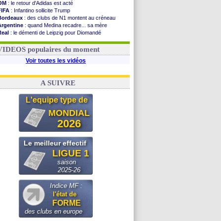
OM
: le retour d'Adidas est acté
FIFA
: Infantino sollicite Trump
Bordeaux
: des clubs de N1 montent au créneau
Argentine
: quand Medina recadre... sa mère
Real
: le démenti de Leipzig pour Diomandé
OM
: le club prêt à libérer Kondogbia ?
OM
: Paixão attire un 2e club anglais
VIDEOS populaires du moment
Voir toutes les vidéos
A SUIVRE
L'equipe type de
MONDIAL
2026
Le meilleur effectif
LIGUE 1
saison
2025-26
Indice MF :
l'état de
FORME
des clubs en europe