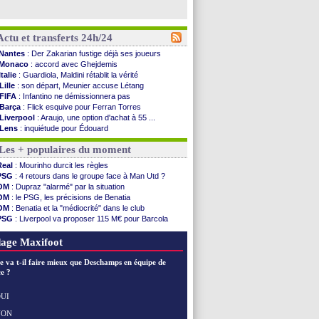
Actu et transferts 24h/24
Nantes
: Der Zakarian fustige déjà ses joueurs
Monaco
: accord avec Ghejdemis
Italie
: Guardiola, Maldini rétablit la vérité
Lille
: son départ, Meunier accuse Létang
FIFA
: Infantino ne démissionnera pas
Barça
: Flick esquive pour Ferran Torres
Liverpool
: Araujo, une option d'achat à 55 ...
Lens
: inquiétude pour Édouard
Man Utd
: Vitek vendu à Middlesbrough (off.)
Les + populaires du moment
PSV
: Sano recruté pour 14,5 M€ (officiel)
OM
: Coventry pense à Angel Gomes
Real
: Mourinho durcit les règles
PSG
: Rafel Pol satisfait des progrès
PSG
: 4 retours dans le groupe face à Man Utd ?
Amical
: le Barça vainqueur puis battu
OM
: Dupraz "alarmé" par la situation
Inter
: Calhanoglu prêt à prolonger
OM
: le PSG, les précisions de Benatia
Nice
: Abdelmonem veut rester
OM
: Benatia et la "médiocrité" dans le club
L2
: le classement complet
PSG
: Liverpool va proposer 115 M€ pour Barcola
L2
: les résultats de la soirée
OM
: B. Genesio - "ce n'est pas idéal"
Amical
: Le Havre renversé par Oviedo
OM
: Côme pousse pour Gouiri
age Maxifoot
Amical
: Nice battu aux tirs au but
Benfica
: Ivanovic proche de Lens
e va t-il faire mieux que Deschamps en équipe de
OM
: Dupraz "alarmé" par la situation
e ?
Atletico
: Alvarez, le Barça va revoir son offre
Lorient
: Mbamba prêté par Leverkusen (officiel)
UI
Amical
: le Real bat Ferencvaros
NON
Voir les brèves précédentes