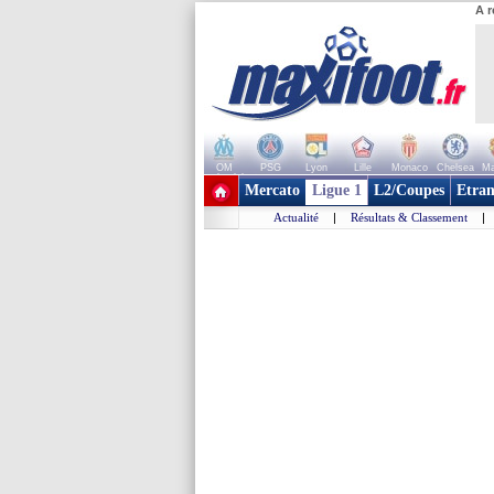
A r
OM
PSG
Lyon
Lille
Monaco
Chelsea
Ma
+ de clubs
Mercato
Ligue 1
L2/Coupes
Etran
Actualité
|
Résultats & Classement
|