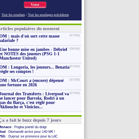
Voter
Voir les resultats
-
Voir les sondages précédents
articles populaires du moment
(07/08)
OM : mais d'où sort cette masse
salariale ?
(08/08)
Une bonne mise en jambes - Débrief
et NOTES des joueurs (PSG 1-1
Manchester United)
(07/08)
OM : Longoria, les joueurs... Benatia
règle ses comptes !
(07/08)
OM : McCourt a (encore) dépensé
une fortune en 2026
(07/08)
Journal des Transferts : Liverpool va
se lancer pour Barcola, Rodri à un
pas du Barça, c'est réglé pour
Akliouche et Vinicius...
Ça a fait le buzz depuis 7 jours
Monaco
: Pogba pointé du doigt
Real
: Diomandé arrive pour 140 M€ !
PSG
: Dupraz se prononce pour la LdC