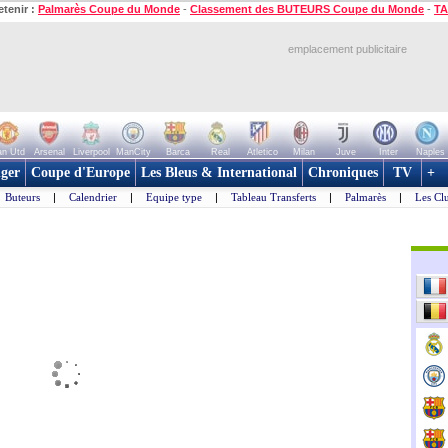
etenir :
Palmarès Coupe du Monde
-
Classement des BUTEURS Coupe du Monde
-
TA
emplacement publicitaire
n Utd
Arsenal
Liverpool
ManCity
Barca
Real
Atletico
Milan
Juve
Inter
Naples
ger
Coupe d'Europe
Les Bleus & International
Chroniques
TV
+
Buteurs
|
Calendrier
|
Equipe type
|
Tableau Transferts
|
Palmarès
|
Les Cl