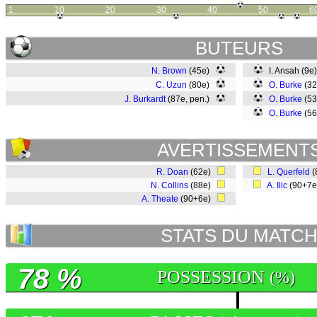
1
10
20
30
40
50
6
BUTEURS
N. Brown
(45e)
I. Ansah (9e
C. Uzun
(80e)
O. Burke
(3
J. Burkardt
(87e, pen.)
O. Burke
(5
O. Burke
(5
AVERTISSEMENT
R. Doan
(62e)
L. Querfeld
(
N. Collins
(88e)
A. Ilic
(90+7
A. Theate
(90+6e)
STATS DU MATC
78 %
POSSESSION
(%)