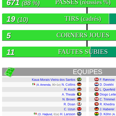
671
PASSES
(réussies %)
(88 %)
19
TIRS
(cadrés)
(10)
5
CORNERS JOUES
11
FAUTES SUBIES
EQUIPES
Kaua Morais Vieira dos Santos
F. Rønnow
N. Collins
D. Doekhi
(
A. Amenda
, 90+1e)
R. Koch
L. Querfeld
A. Theate
Diogo Leite
N. Brown
C. Trimmel
R. Doan
R. Khedira
C. Uzun
J. Haberer
H. Larsson
D. Köhn
(
O. Højlund
, 61e)
(
A.