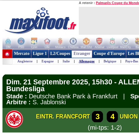
A retenir :
Palmarès Coupe du Mond
OM
PSG
Lyon
Lille
Monaco
Chelsea
Man Utd
Arsenal
Liverpool
ManCity
Ba
+ de clubs
Mercato
Ligue 1
L2/Coupes
Etranger
Coupe d'Europe
Les B
Angleterre
|
Espagne
|
Italie
|
Allemagne
|
Belgique
|
Pays-Bas
Dim. 21 Septembre 2025, 15h30 - ALL
Bundesliga
Stade :
Deutsche Bank Park à Frankfurt |
Sp
Arbitre :
S. Jablonski
3
4
EINTR. FRANCFORT
UNION
(mi-tps: 1-2)