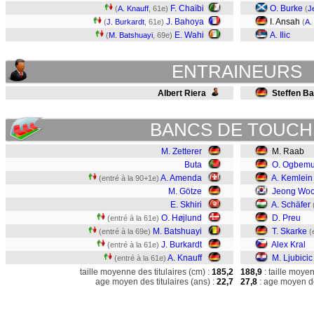
F. Chaïbi
O. Burke
(
A. Knauff
, 61e)
(
J
J. Bahoya
I. Ansah
(
J. Burkardt
, 61e)
(
A.
E. Wahi
A. Ilic
(
M. Batshuayi
, 69e)
ENTRAINEURS
Albert Riera
Steffen B
BANCS DE TOUCH
M. Zetterer
M. Raab
Buta
O. Ogbemu
A. Amenda
A. Kemlein
(entré à la 90+1e)
M. Götze
Jeong Wo
E. Skhiri
A. Schäfer
O. Højlund
D. Preu
(entré à la 61e)
M. Batshuayi
T. Skarke
(entré à la 69e)
(
J. Burkardt
Alex Kral
(entré à la 61e)
A. Knauff
M. Ljubicic
(entré à la 61e)
taille moyenne des titulaires (cm) :
185,2
188,9
: taille moye
age moyen des titulaires (ans) :
22,7
27,8
: age moyen de