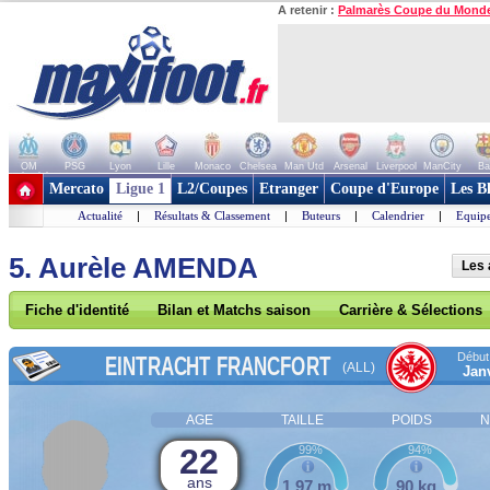
A retenir :
Palmarès Coupe du Mond
OM
PSG
Lyon
Lille
Monaco
Chelsea
Man Utd
Arsenal
Liverpool
ManCity
Ba
+ de clubs
Mercato
Ligue 1
L2/Coupes
Etranger
Coupe d'Europe
Les B
Actualité
|
Résultats & Classement
|
Buteurs
|
Calendrier
|
Equipe
5. Aurèle AMENDA
Les 
Fiche d'identité
Bilan et Matchs saison
Carrière & Sélections
Début 
EINTRACHT FRANCFORT
(ALL)
Jan
AGE
TAILLE
POIDS
N
22
99%
94%
ans
1,97 m
90 kg