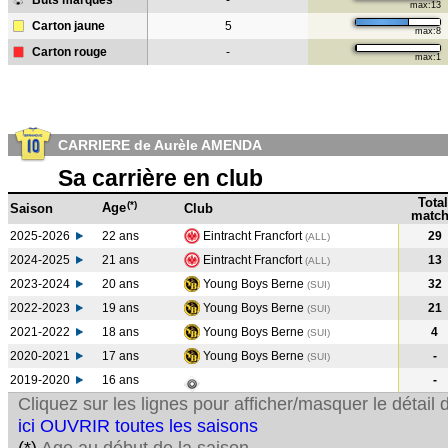
Buts marqués
-
max:13
Carton jaune
5
max:8
Carton rouge
-
max:1
CARRIERE de Aurèle AMENDA
Sa carrière en club
Total
(*)
Age
Saison
Club
match
2025-2026
22 ans
Eintracht Francfort
29
(ALL)
2024-2025
21 ans
Eintracht Francfort
13
(ALL
)
2023-2024
20 ans
Young Boys Berne
32
(SUI
)
2022-2023
19 ans
Young Boys Berne
21
(SUI
)
2021-2022
18 ans
Young Boys Berne
4
(SUI
)
2020-2021
17 ans
Young Boys Berne
-
(SUI
)
2019-2020
16 ans
-
Cliquez sur les lignes pour afficher/masquer le détai
ici OUVRIR toutes les saisons