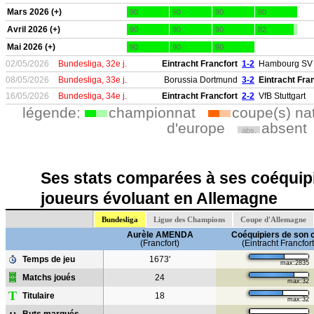
Mars 2026 (+)
90
90
90
90
Avril 2026 (+)
90
90
90
82
Mai 2026 (+)
90
90
90
02/05/2026
Bundesliga, 32e j.
Eintracht Francfort
1-2
Hambourg SV
08/05/2026
Bundesliga, 33e j.
Borussia Dortmund
3-2
Eintracht Fra
16/05/2026
Bundesliga, 34e j.
Eintracht Francfort
2-2
VfB Stuttgart
légende:
championnat
coupe(s) na
d'europe
absent
abs.
Ses stats comparées à ses coéquipi
joueurs évoluant en Allemagne
Bundesliga
Ligue des Champions
Coupe d'Allemagne
Aurèle AMENDA
Coéquipiers de son 
(Francfort)
(Eintracht Francfort
Temps de jeu
1673'
max:2835
Matchs joués
24
max:32
T
Titulaire
18
max:32