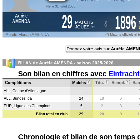
Né le 31 juillet 2003
29
1896
Aurèle
&
AMENDA
MATCHS
JOUES
*
(
)
Aurèle Florian AMENDA
(*) Matchs officiels e
Donnez votre avis sur
Aurèle AMEN
BILAN de Aurèle AMENDA - saison
2025/2026
Son bilan en chiffres avec
Eintracht
Compétitions
Matchs
Titu.
Rempl.
Ban
?
?
?
ALL, Coupe d'Allemagne
-
-
-
ALL, Bundesliga
24
18
6
EUR, Ligue des Champions
5
2
3
Bilan total en club
29
20
9
1
Chronologie et bilan de son temps 