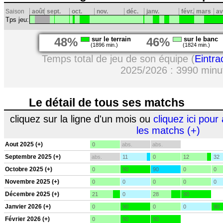
Saison
août
sept.
oct.
nov.
déc.
janv.
févr.
mars
av
Tps jeu:
48%
sur le terrain
46%
sur le banc
(1896 min.)
(1824 min.)
Temps total de jeu de son équipe (
Eintra
2025/2026 : 3990 minu
Le détail de tous ses matchs
cliquez sur la ligne d'un mois ou
cliquez ici pour 
les matchs (+)
Aout 2025 (+)
0
abs.
abs.
Septembre 2025 (+)
abs.
11
0
12
32
Octobre 2025 (+)
0
90
90
0
0
Novembre 2025 (+)
0
0
0
0
0
Décembre 2025 (+)
21
0
28
90
Janvier 2026 (+)
0
90
0
0
90
Février 2026 (+)
0
90
90