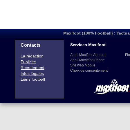
Maxifoot (100% Football) : l'actua
Services Maxifoot
Contacts
Appli Maxifoot Android
Flu
La rédaction
Appli Maxifoot iPhone
Publicité
Site web Mobile
Recrutement
Choix de consentement
Infos légales
Liens football