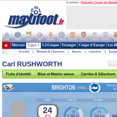
A retenir :
Palmarès Coupe du Mond
OM
PSG
Lyon
Lille
Monaco
Chelsea
Man Utd
Arsenal
Liverpool
ManCity
Ba
+ de clubs
Mercato
Ligue 1
L2/Coupes
Etranger
Coupe d'Europe
Les B
Actualité
|
Résultats & Classement
|
Buteurs
|
Calendrier
|
Equipe
Carl RUSHWORTH
Fiche d'identité
Bilan et Matchs saison
Carrière & Sélections
Début Co
BRIGHTON
(ANG)
n.
AGE
TAILLE
POIDS
24
68%
87%
ans
1,88 m
86 kg
A