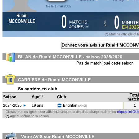
Né le 1 mai 2005
0
0
Ruairi
&
MCCONVILLE
MATCHS
MINUTE
JOUES
EN
2025
*
(
)
(*) Matchs officiels e
Donnez votre avis sur
Ruairi MCCONV
BILAN de Ruairi MCCONVILLE - saison
2025/2026
Pas de match joué cette saison
CARRIERE de Ruairi MCCONVILLE
Sa carrière en club
Total
(*)
Age
Saison
Club
match
2024-2025
19 ans
Brighton
1
(ANG
)
Cliquez sur les lignes pour afficher/masquer le détail de chaque saison ou
cliquez ici OU
(*)
Age au début de la saison
Votre AVIS sur Ruairi MCCONVILLE