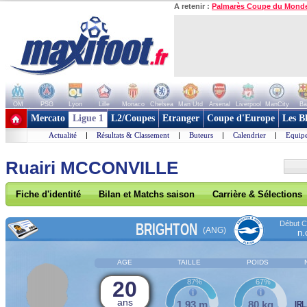
A retenir :
Palmarès Coupe du Mond
OM
PSG
Lyon
Lille
Monaco
Chelsea
Man Utd
Arsenal
Liverpool
ManCity
Ba
+ de clubs
Mercato
Ligue 1
L2/Coupes
Etranger
Coupe d'Europe
Les B
Actualité
|
Résultats & Classement
|
Buteurs
|
Calendrier
|
Equipe
Ruairi MCCONVILLE
Fiche d'identité
Bilan et Matchs saison
Carrière & Sélections
Début Co
BRIGHTON
(ANG)
n.
AGE
TAILLE
POIDS
20
87%
67%
ans
1,93 m
80 kg
IR