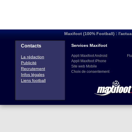
Maxifoot (100% Football) : l'actua
Services Maxifoot
Contacts
Appli Maxifoot Android
Flu
La rédaction
Appli Maxifoot iPhone
Publicité
Site web Mobile
Recrutement
Choix de consentement
Infos légales
Liens football