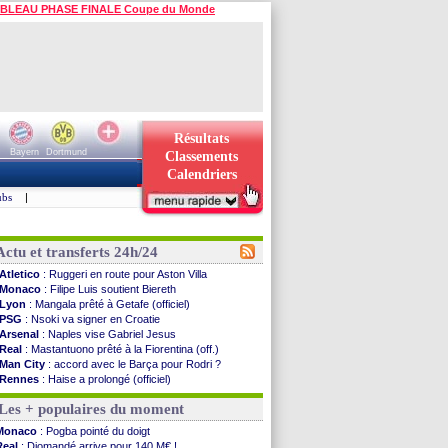
BLEAU PHASE FINALE Coupe du Monde
Résultats
Bayern
Dortmund
Classements
Calendriers
ubs
|
Actu et transferts 24h/24
Atletico
: Ruggeri en route pour Aston Villa
Monaco
: Filipe Luis soutient Biereth
Lyon
: Mangala prêté à Getafe (officiel)
PSG
: Nsoki va signer en Croatie
Arsenal
: Naples vise Gabriel Jesus
Real
: Mastantuono prêté à la Fiorentina (off.)
Man City
: accord avec le Barça pour Rodri ?
Rennes
: Haise a prolongé (officiel)
Palace
: Tomiyasu a convaincu (officiel)
Les + populaires du moment
OM
: B. Genesio - "ce n'est pas idéal"
TFC
: Sion Oppong signe pour 4 ans (officiel)
Monaco
: Pogba pointé du doigt
PSG
: Liverpool va proposer 115 M€ pour ...
Real
: Diomandé arrive pour 140 M€ !