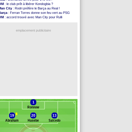
Norvège
: la démission d'Infantino réclamée
OM
: le club prêt à libérer Kondogbia ?
PSG
: Mbaye, deux pistes se détachent
Man City
: Rodri préfère le Barça au Real !
Monaco
: Filipe Luis veut remplacer Akliouche
Barça
: Ferran Torres donne son feu vert au PSG
Grenade
: Luca Zidane va changer de club
OM
: accord trouvé avec Man City pour Rulli
Juve
: Zhegrova très clair sur son futur
PSG
: l'étonnante rumeur Gusto
OM
: Aguerd, le plan B de Naples
OM
: une offre pour Bulka
Arsenal
: Guimarães a signé son contrat
emplacement publicitaire
Nantes
: direction Chypre pour Duverne
Monaco
: le remplaçant d'Akliouche en ...
Man Utd
: Bayindir signe au Celta (officiel)
Man City
: Enzo Fernandez pour l'après-Rodri ?
Naples
: l'option Monaco pour Lukaku !
Voir les brèves précédentes
1
Ronnow
19
20
13
Abraham
Hasebe
Salcedo
anc des remplaçants
Eintr. Francfort