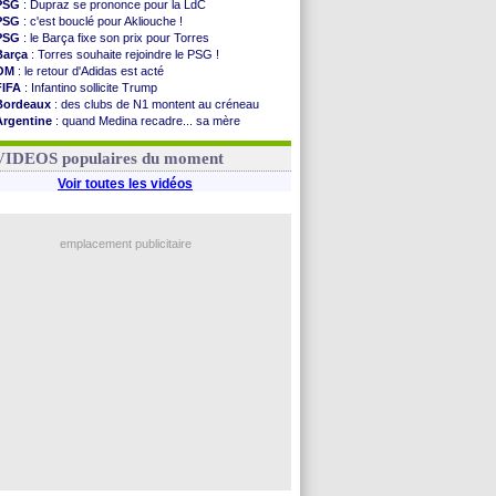
PSG
: Dupraz se prononce pour la LdC
PSG
: c'est bouclé pour Akliouche !
PSG
: le Barça fixe son prix pour Torres
Barça
: Torres souhaite rejoindre le PSG !
OM
: le retour d'Adidas est acté
FIFA
: Infantino sollicite Trump
Bordeaux
: des clubs de N1 montent au créneau
Argentine
: quand Medina recadre... sa mère
Real
: le démenti de Leipzig pour Diomandé
OM
: Paixão attire un 2e club anglais
VIDEOS populaires du moment
Voir toutes les vidéos
emplacement publicitaire