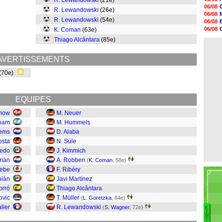
R. Lewandowski
(21e)
15h20
06/08
R. Lewandowski
(26e)
14h55
06/08
14h38
R. Lewandowski
(54e)
06/08
14h19
06/08
K. Coman
(63e)
13h56
06/08
Thiago Alcântara
(85e)
13h35
06/08
13h12
12h48
AVERTISSEMENTS
12h25
12h06
(70e)
11h53
11h31
EQUIPES
nnow
M. Neuer
aham
M. Hummels
lems
D. Alaba
osta
N. Süle
cedo
J. Kimmich
zmán
A. Robben
(
K. Coman
, 58e)
sebe
F. Ribéry
bián
Javi Martínez
orró
Thiago Alcântara
ovic
T. Müller
(
L. Goretzka
, 64e)
ller
R. Lewandowski
(
S. Wagner
, 72e)
E
B
I
N
T