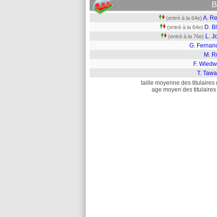
B
A. Re
(entré à la 64e)
D. B
(entré à la 64e)
L. J
(entré à la 76e)
G. Fernan
M. R
F. Wiedw
T. Tawa
taille moyenne des titulaires 
age moyen des titulaires 