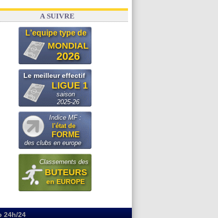
A SUIVRE
L'equipe type de
MONDIAL
2026
Le meilleur effectif
LIGUE 1
saison
2025-26
Indice MF :
l'état de
FORME
des clubs en europe
Classements des
BUTEURS
en EUROPE
o 24h/24