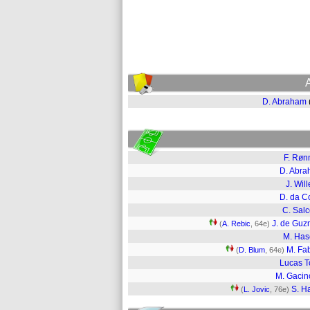
D. Abraham
F. Rø
D. Abr
J. Wil
D. da C
C. Sal
J. de Gu
(
A. Rebic
, 64e)
M. Ha
M. Fa
(
D. Blum
, 64e)
Lucas T
M. Gacin
S. Ha
(
L. Jovic
, 76e)