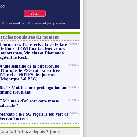
NON
Voter
Voir les resultats
-
Voir les sondages précédents
articles populaires du moment
(06/08)
Journal des Transferts : la volte-face
de Rodri, l'OM finalise deux ventes
importantes, Vinicius et Diomandé
agitent le Real...
(05/08)
A une semaine de la Supercoupe
d'Europe, le PSG rate sa rentrée -
Débrief et NOTES des joueurs
(Majorque 3-0 PSG)
(06/08)
Real : Vinicius, une prolongation au
timing troublant
(07/08)
OM : mais d'où sort cette masse
salariale ?
(06/08)
Mercato : le PSG reçoit le feu vert de
Ferran Torres !
Ça a fait le buzz depuis 7 jours