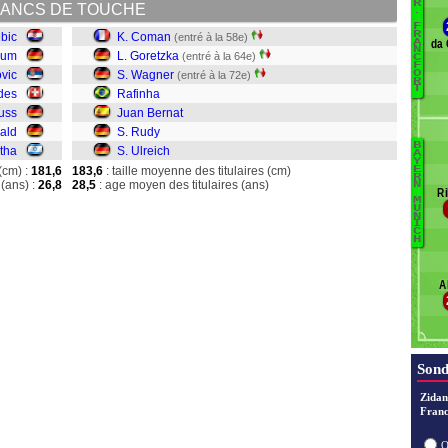
T
R
ANCS DE TOUCHE
.
W
F
R
bic
K. Coman
(entré à la 58e)
R
da 
A
N
lum
L. Goretzka
(entré à la 64e)
F
C
F
ovic
S. Wagner
O
(entré à la 72e)
Jo
R
T
des
Rafinha
B
uss
Juan Bernat
Re
ald
S. Rudy
B
tha
S. Ulreich
B
A
Y
(cm) :
181,6
183,6
: taille moyenne des titulaires (cm)
E
Ul
R
(ans) :
26,8
28,5
: age moyen des titulaires (ans)
N
Ri
R
M
U
Be
N
I
R
C
H
W
G
A
C
Sond
Zidan
Franc
O