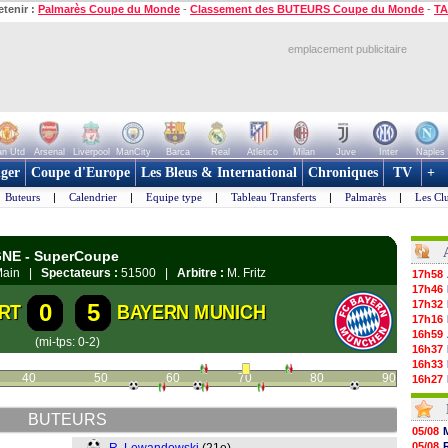
etenir :
Palmarès Coupe du Monde
-
Classement des BUTEURS Coupe du Monde
-
TA
emplacement publicitaire
n Utd
Arsenal
Liverpool
ManCity
Barca
Real
Atletico
Milan
Juve
Inter
Naples
ger
Coupe d'Europe
Les Bleus & International
Chroniques
TV
+
Buteurs
|
Calendrier
|
Equipe type
|
Tableau Transferts
|
Palmarès
|
Les Cl
GNE - SuperCoupe
 Main |
Spectateurs :
51500 |
Arbitre :
M. Fritz
17h58
17h46
17h32
0
5
RT
BAYERN MUNICH
17h16
16h59
(mi-tps: 0-2)
16h37
16h33
40
50
60
70
80
90
16h27
16h22
16h07
BUTEURS
15h46
05/08
15h41
05/08