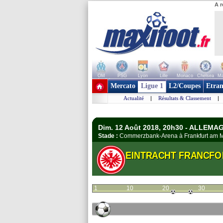
A r
OM
PSG
Lyon
Lille
Monaco
Chelsea
Ma
+ de clubs
Mercato
Ligue 1
L2/Coupes
Etran
Actualité
|
Résultats & Classement
|
Dim. 12 Août 2018, 20h30 - ALLEMA
Stade :
Commerzbank-Arena à Frankfurt am
EINTRACHT FRANCFO
1
10
20
30