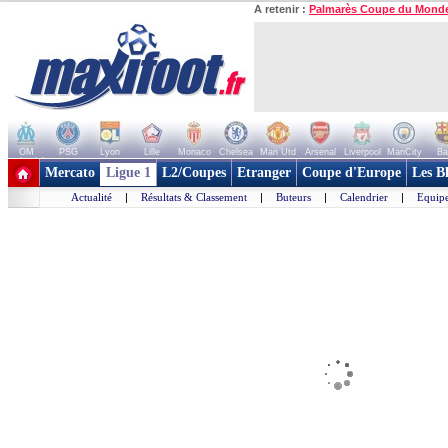
A retenir :
Palmarès Coupe du Mond
OM
PSG
Lyon
Lille
Monaco
Chelsea
Man Utd
Arsenal
Liverpool
ManCity
Ba
+ de clubs
Mercato
Ligue 1
L2/Coupes
Etranger
Coupe d'Europe
Les B
Actualité
|
Résultats & Classement
|
Buteurs
|
Calendrier
|
Equipe