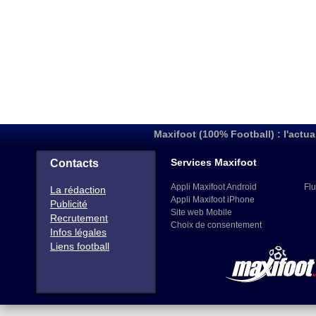
Maxifoot (100% Football) : l'actua
Services Maxifoot
Contacts
Appli Maxifoot Android
Flu
La rédaction
Appli Maxifoot iPhone
Publicité
Site web Mobile
Recrutement
Choix de consentement
Infos légales
Liens football