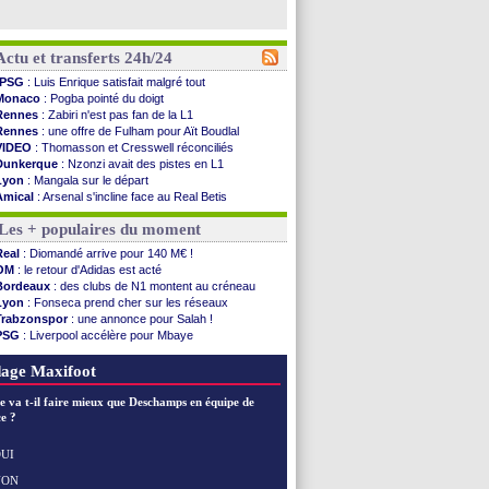
Actu et transferts 24h/24
PSG
: Luis Enrique satisfait malgré tout
Monaco
: Pogba pointé du doigt
Rennes
: Zabiri n'est pas fan de la L1
Rennes
: une offre de Fulham pour Aït Boudlal
VIDEO
: Thomasson et Cresswell réconciliés
Dunkerque
: Nzonzi avait des pistes en L1
Lyon
: Mangala sur le départ
Amical
: Arsenal s'incline face au Real Betis
Amical
: lourde défaite pour le PSG
Les + populaires du moment
Man City
: Maresca flou pour Reijnders
LdC
: Fenerbahçe prend une belle option
Real
: Diomandé arrive pour 140 M€ !
Al-Diriyah
: Mbemba arrive libre (officiel)
OM
: le retour d'Adidas est acté
Atletico
: le plan d'Alvarez à son retour
Bordeaux
: des clubs de N1 montent au créneau
Amical
: premier succès pour Brest
Lyon
: Fonseca prend cher sur les réseaux
VIDEO
: le joli but de Greenwood avec le Fener !
Trabzonspor
: une annonce pour Salah !
CdM 2030
: une promesse d'Infantino au Maroc ...
PSG
: Liverpool accélère pour Mbaye
PSG
: la compo pour le premier match amical
EdF
: Infantino complimente Mbappé
Newcastle
: Jaissle est le nouveau coach (off.)
Nice
: 3 joueurs écartés du groupe pro
age Maxifoot
Real
: une nouvelle offre pour Vinicius
Amical
: l'OM domine Al-Shahaniya
e va t-il faire mieux que Deschamps en équipe de
Monaco
: Cabral a prolongé (officiel)
e ?
Atletico
: Molina va signer à la Roma
Real
: Diomandé arrive pour 140 M€ !
UI
Arsenal
: Havertz en veut encore plus
NON
Voir les brèves précédentes