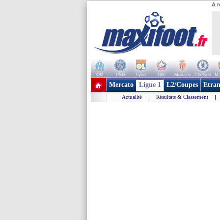
A r
OM
PSG
Lyon
Lille
Monaco
Chelsea
Ma
+ de clubs
Mercato
Ligue 1
L2/Coupes
Etran
Actualité
|
Résultats & Classement
|