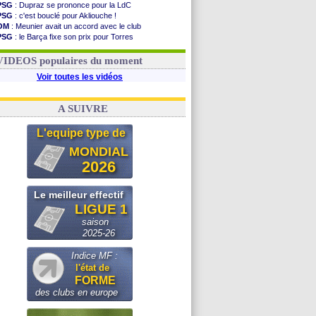
PSG
: Dupraz se prononce pour la LdC
PSG
: c'est bouclé pour Akliouche !
OM
: Meunier avait un accord avec le club
PSG
: le Barça fixe son prix pour Torres
OM
: accord de principe entre Rulli et Man City
Barça
: Torres souhaite rejoindre le PSG !
VIDEOS populaires du moment
Voir toutes les vidéos
A SUIVRE
L'equipe type de
MONDIAL
2026
Le meilleur effectif
LIGUE 1
saison
2025-26
Indice MF :
l'état de
FORME
des clubs en europe