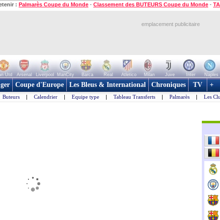
etenir :
Palmarès Coupe du Monde
-
Classement des BUTEURS Coupe du Monde
-
TA
emplacement publicitaire
n Utd
Arsenal
Liverpool
ManCity
Barca
Real
Atletico
Milan
Juve
Inter
Naples
ger
Coupe d'Europe
Les Bleus & International
Chroniques
TV
+
Buteurs
|
Calendrier
|
Equipe type
|
Tableau Transferts
|
Palmarès
|
Les Cl