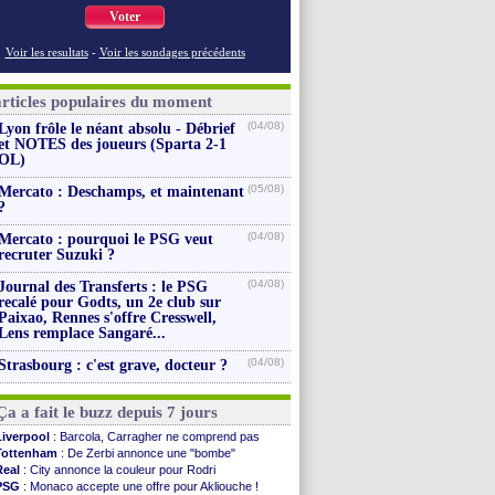
Voter
Voir les resultats
-
Voir les sondages précédents
articles populaires du moment
(04/08)
Lyon frôle le néant absolu - Débrief
et NOTES des joueurs (Sparta 2-1
OL)
(05/08)
Mercato : Deschamps, et maintenant
?
(04/08)
Mercato : pourquoi le PSG veut
recruter Suzuki ?
(04/08)
Journal des Transferts : le PSG
recalé pour Godts, un 2e club sur
Paixao, Rennes s'offre Cresswell,
Lens remplace Sangaré...
(04/08)
Strasbourg : c'est grave, docteur ?
Ça a fait le buzz depuis 7 jours
Liverpool
: Barcola, Carragher ne comprend pas
Tottenham
: De Zerbi annonce une "bombe"
Real
: City annonce la couleur pour Rodri
PSG
: Monaco accepte une offre pour Akliouche !