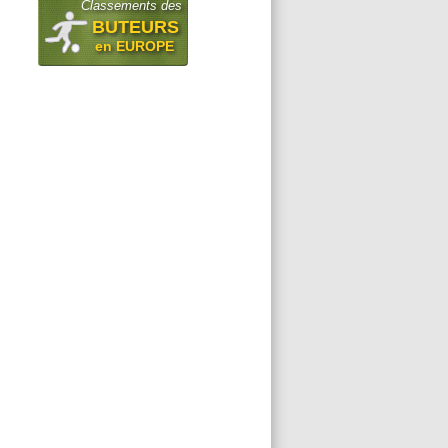
Classements des
BUTEURS
en EUROPE