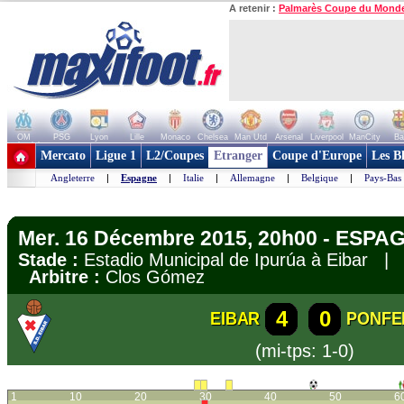
A retenir :
Palmarès Coupe du Mond
OM
PSG
Lyon
Lille
Monaco
Chelsea
Man Utd
Arsenal
Liverpool
ManCity
Ba
+ de clubs
Mercato
Ligue 1
L2/Coupes
Etranger
Coupe d'Europe
Les B
Angleterre
|
Espagne
|
Italie
|
Allemagne
|
Belgique
|
Pays-Bas
Mer. 16 Décembre 2015, 20h00 - ESPA
Stade :
Estadio Municipal de Ipurúa à Eibar 
Arbitre :
Clos Gómez
4
0
EIBAR
PONFE
(mi-tps: 1-0)
1
10
20
30
40
50
6