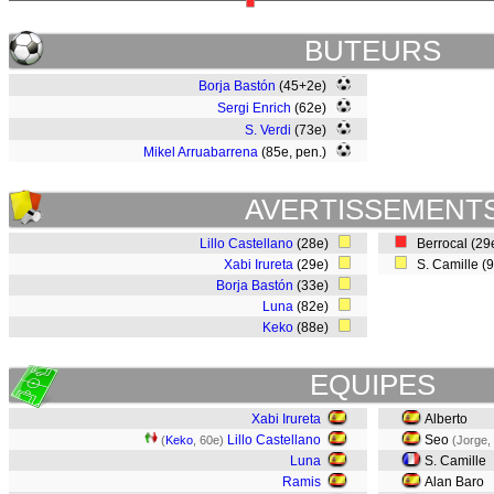
BUTEURS
Borja Bastón
(45+2e)
Sergi Enrich
(62e)
S. Verdi
(73e)
Mikel Arruabarrena
(85e, pen.)
AVERTISSEMENT
Lillo Castellano
(28e)
Berrocal (2
Xabi Irureta
(29e)
S. Camille (
Borja Bastón
(33e)
Luna
(82e)
Keko
(88e)
EQUIPES
Xabi Irureta
Alberto
Lillo Castellano
Seo
(
Keko
, 60e)
(Jorge,
Luna
S. Camille
Ramis
Alan Baro