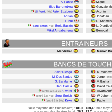
A. Pantic
Miquel
Iñigo Barrenetxea
Gonzalo Me
Asier Etxaburu
Acorán
(
S. Verdi
, 46e)
Adrián
Jonathan
T. Inui
D. Khomch
Borja Bastón
L. Djordjev
(
Sergi Enrich
, 46e)
Mikel Arruabarrena
Berrocal
ENTRAINEURS
Mendilibar
Manolo Dí
BANCS DE TOUCH
Asier Riesgo
D. Moldov
M. Dos Santos
Jorge
(entr
G. Escalante
V. Basha
Dani García
David Cai
S. Verdi
Álvaro Ant
(entré à la 46e)
Sergi Enrich
W. Jebor
(entré à la 46e)
(e
Keko
Pablo
(entré à la 60e)
taille moyenne des titulaires (cm) :
181,6
180,4
: taille moye
age moyen des titulaires (ans) :
26,7
27,7
: age moyen de