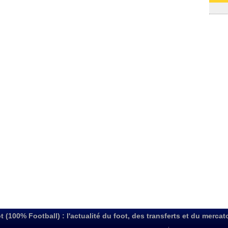
03/08
t (100% Football) : l'actualité du foot, des transferts et du mercat