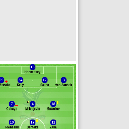
13
Hennessey
29
34
12
3
>
Bissaka
Kelly
Sakho
van Aanholt
anc des remplaçants
Crystal Palace
iedewald
7
4
18
>
ouaré
Cabaye
Milivojevic
McArthur
oftus-Cheek
e
10
17
11
osu-Mensah
Townsend
Benteke
Zaha
elaney