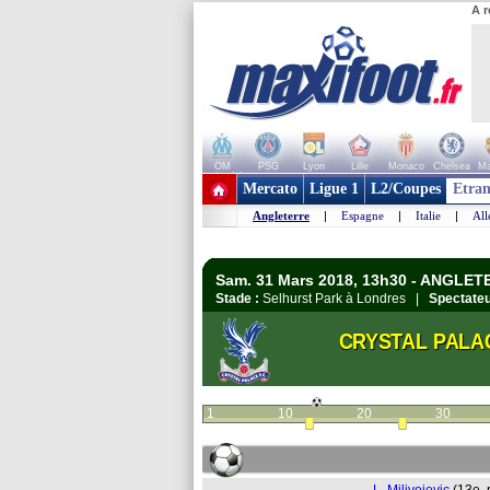
A r
OM
PSG
Lyon
Lille
Monaco
Chelsea
Ma
+ de clubs
Mercato
Ligue 1
L2/Coupes
Etran
Angleterre
|
Espagne
|
Italie
|
Al
Sam. 31 Mars 2018, 13h30 - ANGLET
Stade :
Selhurst Park à Londres |
Spectateu
CRYSTAL PALA
1
10
20
30