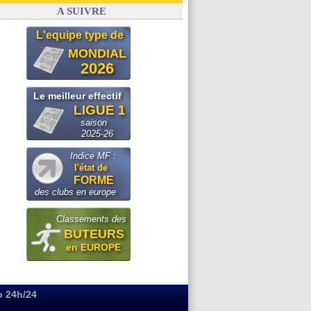
FIFA
: Infantino sollicite Trump
A SUIVRE
L'equipe type de
MONDIAL
2026
Le meilleur effectif
LIGUE 1
saison
2025-26
Indice MF :
l'état de
FORME
des clubs en europe
Classements des
BUTEURS
en EUROPE
o 24h/24