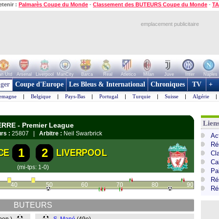
etenir :
Palmarès Coupe du Monde
-
Classement des BUTEURS Coupe du Monde
-
TA
emplacement publicitaire
n Utd
Arsenal
Liverpool
ManCity
Barca
Real
Atletico
Milan
Juve
Inter
Naples
ger
Coupe d'Europe
Les Bleus & International
Chroniques
TV
+
lemagne
|
Belgique
|
Pays-Bas
|
Portugal
|
Turquie
|
Suisse
|
Algérie
|
Lien
ERRE - Premier League
rs :
25807 |
Arbitre :
Neil Swarbrick
Ac
Ré
1
2
CE
LIVERPOOL
Cl
Ca
(mi-tps: 1-0)
Pa
Ré
40
50
60
70
80
90
Ré
BUTEURS