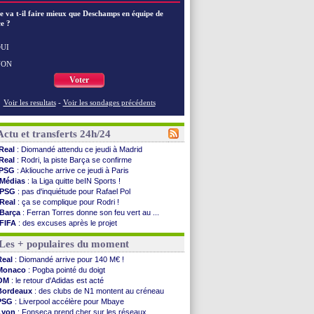
e va t-il faire mieux que Deschamps en équipe de
e ?
UI
NON
Voter
Voir les resultats
-
Voir les sondages précédents
Actu et transferts 24h/24
Real
: Diomandé attendu ce jeudi à Madrid
Real
: Rodri, la piste Barça se confirme
PSG
: Akliouche arrive ce jeudi à Paris
Médias
: la Liga quitte beIN Sports !
PSG
: pas d'inquiétude pour Rafael Pol
Real
: ça se complique pour Rodri !
Barça
: Ferran Torres donne son feu vert au ...
FIFA
: des excuses après le projet
Abha
: c'est fait pour Fekir (officiel)
Les + populaires du moment
Real
: réponse imminente de Vinicius
Arsenal
: Nørgaard transféré à Everton (off.)
Real
: Diomandé arrive pour 140 M€ !
Al-Ahli
: Deschamps a discuté !
Monaco
: Pogba pointé du doigt
PSG
: Luis Enrique satisfait malgré tout
OM
: le retour d'Adidas est acté
Monaco
: Pogba pointé du doigt
Bordeaux
: des clubs de N1 montent au créneau
Rennes
: Zabiri n'est pas fan de la L1
PSG
: Liverpool accélère pour Mbaye
Rennes
: une offre de Fulham pour Aït Boudlal
Lyon
: Fonseca prend cher sur les réseaux