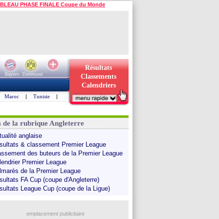
BLEAU PHASE FINALE Coupe du Monde
Résultats
Bayern
Dortmund
Classements
Calendriers
Maroc
|
Tunisie
|
s de la rubrique Angleterre
tualité anglaise
sultats & classement Premier League
assement des buteurs de la Premier League
lendrier Premier League
lmarès de la Premier League
sultats FA Cup (coupe d'Angleterre)
sultats League Cup (coupe de la Ligue)
emplacement publicitaire