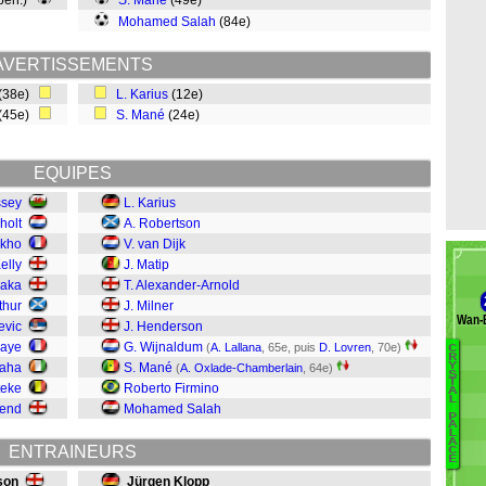
 pen.)
S. Mané
(49e)
Mohamed Salah
(84e)
AVERTISSEMENTS
(38e)
L. Karius
(12e)
(45e)
S. Mané
(24e)
EQUIPES
ssey
L. Karius
holt
A. Robertson
akho
V. van Dijk
elly
J. Matip
saka
T. Alexander-Arnold
thur
J. Milner
Wan-
evic
J. Henderson
baye
G. Wijnaldum
(
A. Lallana
, 65e, puis
D. Lovren
, 70e)
C
B
R
Y
Zaha
S. Mané
(
A. Oxlade-Chamberlain
, 64e)
S
R
T
teke
Roberto Firmino
A
L
S
send
Mohamed Salah
P
L
A
L
Le
A
ENTRAINEURS
C
E
F
son
Jürgen Klopp
D