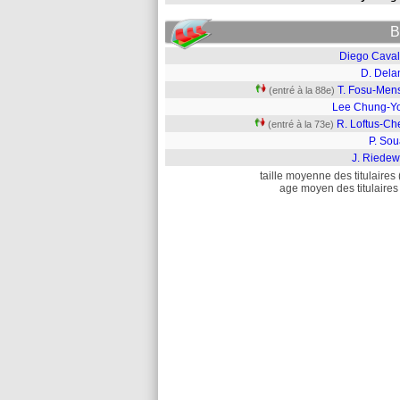
B
Diego Cavali
D. Dela
T. Fosu-Men
(entré à la 88e)
Lee Chung-Y
R. Loftus-Ch
(entré à la 73e)
P. Sou
J. Riedew
taille moyenne des titulaires 
age moyen des titulaires 