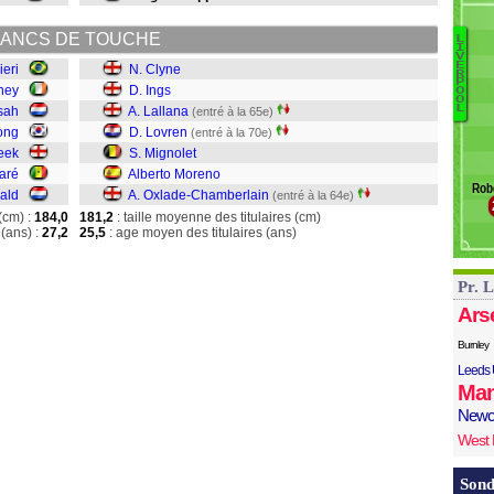
Ca
ANCS DE TOUCHE
L
I
V
E
eri
N. Clyne
R
P
ney
D. Ings
M
O
O
L
M
sah
A. Lallana
(entré à la 65e)
L
ong
D. Lovren
(entré à la 70e)
La
eek
S. Mignolet
In
aré
Alberto Moreno
Rob
Cl
ald
A. Oxlade-Chamberlain
(entré à la 64e)
(cm) :
184,0
181,2
: taille moyenne des titulaires (cm)
(ans) :
27,2
25,5
: age moyen des titulaires (ans)
Pr. 
Ars
Burnley
Leeds 
Man
Newc
West
Sond