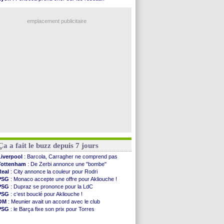
VIDEO
: Thomasson et Cresswell réconciliés
Trabzonspor
: une annonce pour Salah !
Dunkerque
: Nzonzi avait des pistes en L1
EdF
: Infantino complimente Mbappé
Lyon
: Mangala sur le départ
emplacement publicitaire
Amical
: Arsenal s'incline face au Real Betis
Amical
: lourde défaite pour le PSG
Man City
: Maresca flou pour Reijnders
LdC
: Fenerbahçe prend une belle option
Al-Diriyah
: Mbemba arrive libre (officiel)
Voir les brèves précédentes
Ça a fait le buzz depuis 7 jours
Liverpool
: Barcola, Carragher ne comprend pas
Tottenham
: De Zerbi annonce une "bombe"
Real
: City annonce la couleur pour Rodri
PSG
: Monaco accepte une offre pour Akliouche !
PSG
: Dupraz se prononce pour la LdC
PSG
: c'est bouclé pour Akliouche !
OM
: Meunier avait un accord avec le club
PSG
: le Barça fixe son prix pour Torres
Barça
: Torres souhaite rejoindre le PSG !