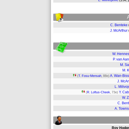
L. Milivojevic
(13e,
C. Benteke
J. McArthur
W. Henne
P. van Aan
M. S
M. K
A. Wan-Bis
(
T. Fosu-Mensah
, 88e)
J. McAr
L. Milivoj
Y. Ca
(
R. Loftus-Cheek
, 73e)
W. 
C. Ben
A. Town
Roy Hodg