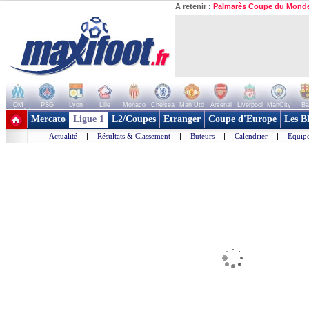
A retenir :
Palmarès Coupe du Mond
OM
PSG
Lyon
Lille
Monaco
Chelsea
Man Utd
Arsenal
Liverpool
ManCity
Ba
+ de clubs
Mercato
Ligue 1
L2/Coupes
Etranger
Coupe d'Europe
Les B
Actualité
|
Résultats & Classement
|
Buteurs
|
Calendrier
|
Equipe