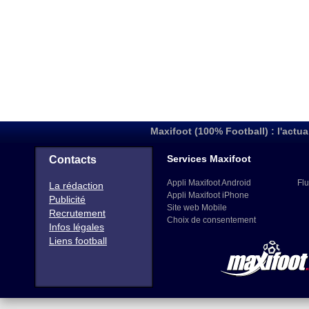
Maxifoot (100% Football) : l'actua
Services Maxifoot
Contacts
Appli Maxifoot Android
Flu
La rédaction
Appli Maxifoot iPhone
Publicité
Site web Mobile
Recrutement
Choix de consentement
Infos légales
Liens football