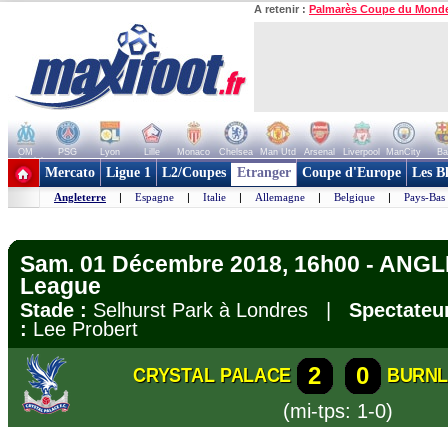
A retenir :
Palmarès Coupe du Mond
OM
PSG
Lyon
Lille
Monaco
Chelsea
Man Utd
Arsenal
Liverpool
ManCity
Ba
+ de clubs
Mercato
Ligue 1
L2/Coupes
Etranger
Coupe d'Europe
Les B
Angleterre
|
Espagne
|
Italie
|
Allemagne
|
Belgique
|
Pays-Bas
Sam. 01 Décembre 2018, 16h00 - ANGL
League
Stade :
Selhurst Park à Londres |
Spectateur
:
Lee Probert
2
0
CRYSTAL PALACE
BURNL
(mi-tps: 1-0)