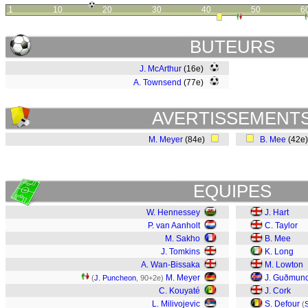
1
10
20
30
40
50
6
BUTEURS
J. McArthur
(16e)
A. Townsend
(77e)
AVERTISSEMENT
M. Meyer
(84e)
B. Mee
(42e
EQUIPES
W. Hennessey
J. Hart
P. van Aanholt
C. Taylor
M. Sakho
B. Mee
J. Tomkins
K. Long
A. Wan-Bissaka
M. Lowton
M. Meyer
J. Guðmund
(
J. Puncheon
, 90+2e)
C. Kouyaté
J. Cork
L. Milivojevic
S. Defour
(