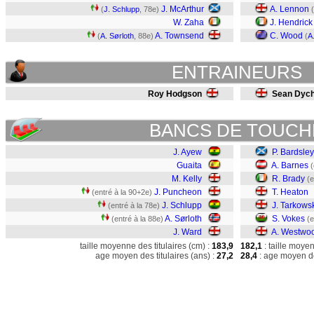
J. McArthur
A. Lennon
(
J. Schlupp
, 78e)
(
W. Zaha
J. Hendrick
A. Townsend
C. Wood
(
A. Sørloth
, 88e)
(
A
ENTRAINEURS
Roy Hodgson
Sean Dyc
BANCS DE TOUCH
J. Ayew
P. Bardsley
Guaita
A. Barnes
(
M. Kelly
R. Brady
(e
J. Puncheon
T. Heaton
(entré à la 90+2e)
J. Schlupp
J. Tarkows
(entré à la 78e)
A. Sørloth
S. Vokes
(entré à la 88e)
(e
J. Ward
A. Westwo
taille moyenne des titulaires (cm) :
183,9
182,1
: taille moye
age moyen des titulaires (ans) :
27,2
28,4
: age moyen de