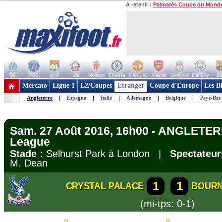
A retenir :
Palmarès Coupe du Mond
OM
PSG
Lyon
Lille
Monaco
Chelsea
Man Utd
Arsenal
Liverpool
ManCity
Ba
+ de clubs
Mercato
Ligue 1
L2/Coupes
Etranger
Coupe d'Europe
Les B
Angleterre
|
Espagne
|
Italie
|
Allemagne
|
Belgique
|
Pays-Bas
Sam. 27 Août 2016, 16h00 - ANGLETER
League
Stade :
Selhurst Park à London |
Spectateur
M. Dean
1
1
CRYSTAL PALACE
BOUR
(mi-tps: 0-1)