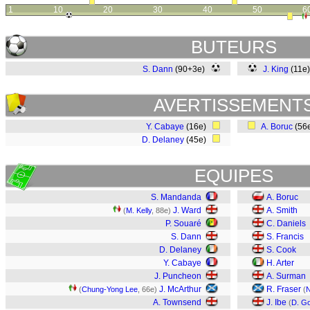
1
10
20
30
40
50
6
BUTEURS
S. Dann
(90+3e)
J. King
(11e
AVERTISSEMENT
Y. Cabaye
(16e)
A. Boruc
(56
D. Delaney
(45e)
EQUIPES
S. Mandanda
A. Boruc
J. Ward
A. Smith
(
M. Kelly
, 88e)
P. Souaré
C. Daniels
S. Dann
S. Francis
D. Delaney
S. Cook
Y. Cabaye
H. Arter
J. Puncheon
A. Surman
J. McArthur
R. Fraser
(
Chung-Yong Lee
, 66e)
(
N
A. Townsend
J. Ibe
(
D. Go