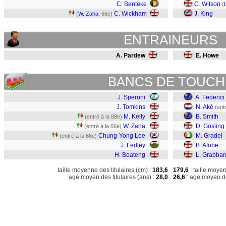
C. Benteke
C. Wilson
(
C. Wickham
J. King
(
W. Zaha
, 66e)
ENTRAINEURS
A. Pardew
E. Howe
BANCS DE TOUCH
J. Speroni
A. Federici
J. Tomkins
N. Aké
(ent
M. Kelly
B. Smith
(entré à la 88e)
W. Zaha
D. Gosling
(entré à la 66e)
Chung-Yong Lee
M. Gradel
(entré à la 66e)
J. Ledley
B. Afobe
H. Boateng
L. Grabba
taille moyenne des titulaires (cm) :
183,6
179,6
: taille moye
age moyen des titulaires (ans) :
28,0
26,6
: age moyen de