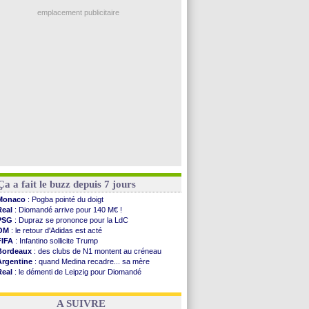
OM
: Côme pousse pour Gouiri
Amical
: Nice battu aux tirs au but
emplacement publicitaire
Benfica
: Ivanovic proche de Lens
OM
: Dupraz "alarmé" par la situation
Atletico
: Alvarez, le Barça va revoir son offre
Lorient
: Mbamba prêté par Leverkusen (officiel)
Amical
: le Real bat Ferencvaros
Voir les brèves précédentes
Ça a fait le buzz depuis 7 jours
Monaco
: Pogba pointé du doigt
Real
: Diomandé arrive pour 140 M€ !
PSG
: Dupraz se prononce pour la LdC
OM
: le retour d'Adidas est acté
FIFA
: Infantino sollicite Trump
Bordeaux
: des clubs de N1 montent au créneau
Argentine
: quand Medina recadre... sa mère
Real
: le démenti de Leipzig pour Diomandé
OM
: le club prêt à libérer Kondogbia ?
OM
: Paixão attire un 2e club anglais
A SUIVRE