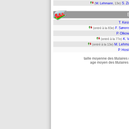
S. Zo
(
M. Lehmann
, 13e)
T. Kes
F. Søren
(entré à la 83e)
P. Olko
K. 
(entré à la 77e)
M. Lehm
(entré à la 13e)
P. Hos
taille moyenne des titulaires 
age moyen des titulaires 