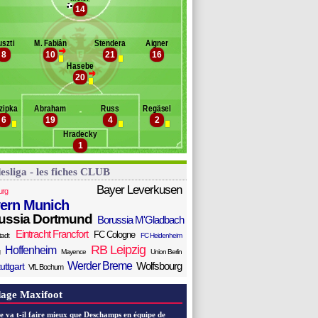
osiner
14
anc des remplaçants
Eintr. Francfort
indner
szti
M. Fabián
Stendera
Aigner
yhan
>
8
10
21
16
acinovic
Hasebe
edojevic
>
20
gnjovski
en-Hatira
zipka
Abraham
Russ
Regäsel
eferovic
6
19
4
2
Hradecky
1
esliga - les fiches CLUB
Bayer Leverkusen
urg
ern Munich
ussia Dortmund
Borussia M'Gladbach
Eintracht Francfort
FC Cologne
tadt
FC Heidenheim
RB Leipzig
Hoffenheim
Mayence
Union Berlin
Werder Breme
Wolfsbourg
uttgart
VfL Bochum
age Maxifoot
e va t-il faire mieux que Deschamps en équipe de