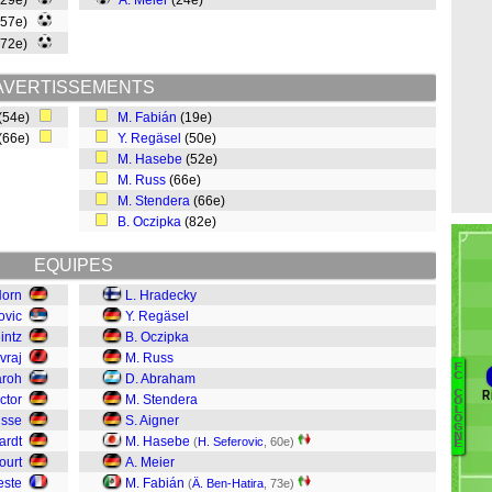
(29e)
A. Meier
(24e)
(57e)
(72e)
AVERTISSEMENTS
(54e)
M. Fabián
(19e)
(66e)
Y. Regäsel
(50e)
M. Hasebe
(52e)
M. Russ
(66e)
M. Stendera
(66e)
B. Oczipka
(82e)
EQUIPES
Horn
L. Hradecky
ovic
Y. Regäsel
intz
B. Oczipka
vraj
M. Russ
F
C
aroh
D. Abraham
R
C
ctor
M. Stendera
Ke
O
L
isse
S. Aigner
O
S
G
N
ardt
M. Hasebe
(
H. Seferovic
, 60e)
O
E
ourt
A. Meier
Vo
este
M. Fabián
L
(
Ä. Ben-Hatira
, 73e)