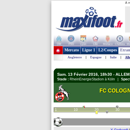
A r
OM
PSG
Lyon
Lille
Monaco
Chelsea
Ma
+ de clubs
Mercato
Ligue 1
L2/Coupes
Etran
Angleterre
|
Espagne
|
Italie
|
All
Sam. 13 Février 2016, 18h30 - ALLE
Stade :
RheinEnergieStadion à Köln |
Spect
FC COLOG
1
10
20
30