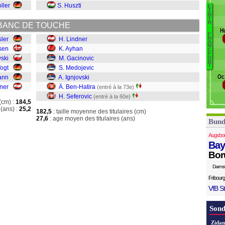
H
ller
S. Huszti
E
B
I
N
T
L
R
BANC DE TOUCHE
.
Hu
A
F
sler
H. Lindner
R
G
A
N
sen
K. Ayhan
M
C
F
wski
M. Gacinovic
O
I
R
T
Vogt
S. Medojevic
B
Oc
ann
A. Ignjovski
S
iner
Ä. Ben-Hatira
(entré à la 73e)
H. Seferovic
(entré à la 60e)
(cm) :
184,5
(ans) :
25,2
182,5
: taille moyenne des titulaires (cm)
27,6
: age moyen des titulaires (ans)
Bund
Augsbo
Bay
Bor
Darms
Fribourg
VfB St
Sond
Zidan