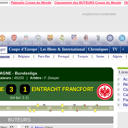
etenir :
Palmarès Coupe du Monde
-
Classement des BUTEURS Coupe du Monde
-
TA
emplacement publicitaire
n Utd
Arsenal
Liverpool
ManCity
Barca
Real
Atletico
Milan
Juve
Inter
Naples
ger
Coupe d'Europe
Les Bleus & International
Chroniques
TV
+
emagne
|
Belgique
|
Pays-Bas
|
Portugal
|
Turquie
|
Suisse
|
Algérie
|
Lien
MAGNE - Bundesliga
ateurs :
49200 |
Arbitre :
F. Zwayer
Ac
Ré
3
1
NE
EINTRACHT FRANCFORT
Cl
Ca
(mi-tps: 1-1)
Pa
Ré
40
50
60
70
80
90
BUTEURS