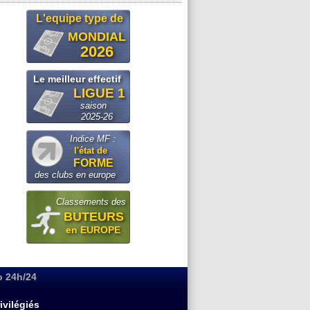
L'equipe type de
MONDIAL
2026
Le meilleur effectif
LIGUE 1
saison
2025-26
Indice MF :
l'état de
FORME
des clubs en europe
Classements des
BUTEURS
en EUROPE
o 24h/24
ivilégiés