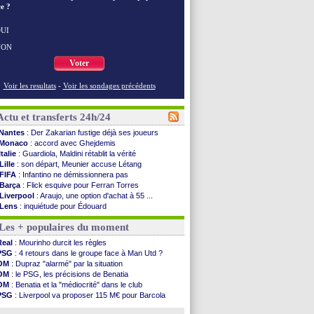
e ?
UI
NON
Voter
Voir les resultats
-
Voir les sondages précédents
Actu et transferts 24h/24
Nantes
: Der Zakarian fustige déjà ses joueurs
Monaco
: accord avec Ghejdemis
Italie
: Guardiola, Maldini rétablit la vérité
Lille
: son départ, Meunier accuse Létang
FIFA
: Infantino ne démissionnera pas
Barça
: Flick esquive pour Ferran Torres
Liverpool
: Araujo, une option d'achat à 55 ...
Lens
: inquiétude pour Édouard
Man Utd
: Vitek vendu à Middlesbrough (off.)
Les + populaires du moment
PSV
: Sano recruté pour 14,5 M€ (officiel)
OM
: Coventry pense à Angel Gomes
Real
: Mourinho durcit les règles
PSG
: Rafel Pol satisfait des progrès
PSG
: 4 retours dans le groupe face à Man Utd ?
Amical
: le Barça vainqueur puis battu
OM
: Dupraz "alarmé" par la situation
Inter
: Calhanoglu prêt à prolonger
OM
: le PSG, les précisions de Benatia
Nice
: Abdelmonem veut rester
OM
: Benatia et la "médiocrité" dans le club
L2
: le classement complet
PSG
: Liverpool va proposer 115 M€ pour Barcola
L2
: les résultats de la soirée
OM
: B. Genesio - "ce n'est pas idéal"
Amical
: Le Havre renversé par Oviedo