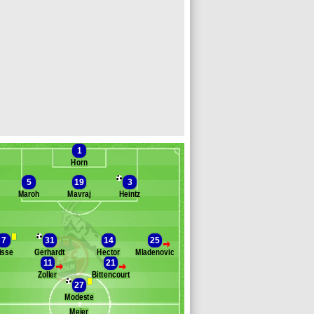
1
Horn
5
19
3
Maroh
Mavraj
Heintz
Banc des remplaçants
FC Cologne
7
31
14
25
>
isse
Gerhardt
Hector
Mladenovic
ssler
11
21
>
>
ørensen
Zoller
Bittencourt
lkowski
27
gt
Modeste
ehmann
Meier