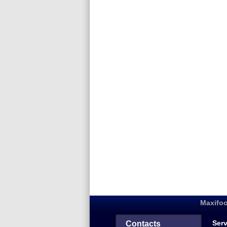
Maxifoo
Serv
Contacts