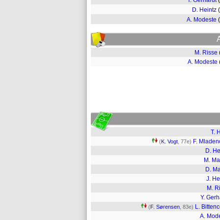
Y. Gerhardt
D. Heintz
A. Modeste
M. Risse
A. Modeste
T. 
F. Mladen
(
K. Vogt
, 77e)
D. He
M. Ma
D. M
J. He
M. R
Y. Gerh
L. Bittenc
(
F. Sørensen
, 83e)
A. Mod