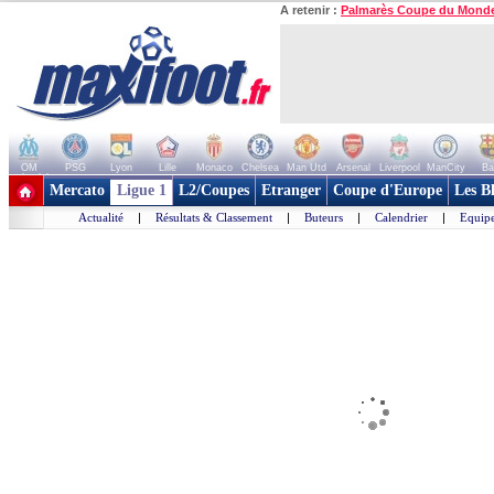
A retenir :
Palmarès Coupe du Mond
OM
PSG
Lyon
Lille
Monaco
Chelsea
Man Utd
Arsenal
Liverpool
ManCity
Ba
+ de clubs
Mercato
Ligue 1
L2/Coupes
Etranger
Coupe d'Europe
Les B
Actualité
|
Résultats & Classement
|
Buteurs
|
Calendrier
|
Equipe