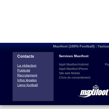
Maxifoot (100% Football) : l'actua
Services Maxifoot
Contacts
Appli Maxifoot Android
Flu
La rédaction
Appli Maxifoot iPhone
Publicité
Site web Mobile
Recrutement
Choix de consentement
Infos légales
Liens football